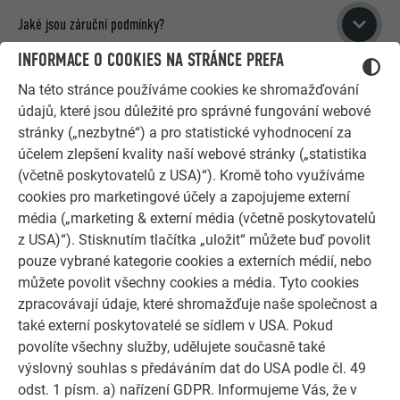
hmotnost jen 18 kg/m²!
Jaké jsou záruční podmínky?
V porovnání s pálenými střešními taškami nebo betonovými
INFORMACE O COOKIES NA STRÁNCE PREFA
Ještě po 25 letech budou mít Vaše solární střešní panely
taškami je náš solární střešní panel PREFA pořád ještě lehká
Na této stránce používáme cookies ke shromažďování
PREFA zaručený výkon 80 % výchozího výkonu. Znamená to,
váha, zejména proto, že solární moduly jsou již integrovány
Kam lze instalovat solární střešní panel?
údajů, které jsou důležité pro správné fungování webové
že Váš střešní panel „velký“, nainstalovaný v roce 2026 s
do střechy a fungují současně jako krytina.
stránky („nezbytné“) a pro statistické vyhodnocení za
jmenovitým výkonem 110 Wp, bude mít v roce 2051 zaručeně
Pálené střešní tašky mají hmotnost mezi 42 kg/m² a 47
Solární střešní panel lze instalovat jak na střechu, tak na
účelem zlepšení kvality naší webové stránky („statistika
ještě výkon 88 Wp.
kg/m² bez nosné konstrukce a fotovoltaického zařízení.
S kterým fasádním produktem PREFA lze kombinovat solární
fasádu.
(včetně poskytovatelů z USA)“). Kromě toho využíváme
střešní panel SDP?
Betonové tašky váží bez nosné konstrukce a fotovoltaického
cookies pro marketingové účely a zapojujeme externí
K NEJDŮLEŽITĚJŠÍM INFORMACÍM O PREFA INTEGROVANÉM
zařízení mezi 31 kg/m² a 52 kg/m².
média („marketing & externí média (včetně poskytovatelů
SOLÁRNÍM PANELU
Integrovaný solární panel SDP lze kombinovat s
fasádním
Jaký typ spodní konstrukce je vhodný pro instalaci solárních
z USA)“). Stisknutím tlačítka „uložit“ můžete buď povolit
panelem PREFA FX.12
. Jedná se o technicky i esteticky
TECHNICKÉ INFORMACE K INTEGROVANÉMU SOLÁRNÍMU PANELU SDP
střešních panelů SDP na fasádu?
pouze vybrané kategorie cookies a externích médií, nebo
funkční řešení.
můžete povolit všechny cookies a média. Tyto cookies
Pro montáž integrovaných solárních panelů SDP na fasádu je
zpracovávají údaje, které shromažďuje naše společnost a
nutné plné bednění (prkna o tloušťce min. 24 mm) nebo
také externí poskytovatelé se sídlem v USA. Pokud
kovová nosná konstrukce.
povolíte všechny služby, udělujete současně také
SOLÁRNÍ PANEL PREFALZ
výslovný souhlas s předáváním dat do USA podle čl. 49
odst. 1 písm. a) nařízení GDPR. Informujeme Vás, že v