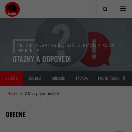
ZDE ODPOVÍDÁME NA NEJČASTĚJŠÍ OTÁZKY K NAŠIM
PRODUKTŮM
OTÁZKY A ODPOVĚDI
OBECNÉ
STŘECHA
SOLÁRNÍ
FASÁDA
PROTIPOVODŇOVÝ SY
Home
Otázky a odpovědi
OBECNÉ