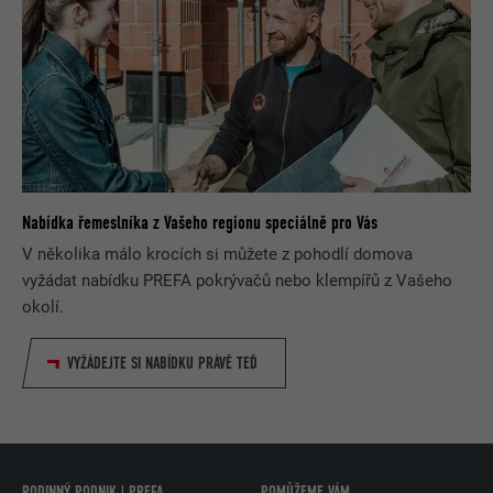
Nabídka řemeslníka z Vašeho regionu speciálně pro Vás
V několika málo krocích si můžete z pohodlí domova
vyžádat nabídku PREFA pokrývačů nebo klempířů z Vašeho
okolí.
VYŽÁDEJTE SI NABÍDKU PRÁVĚ TEĎ
RODINNÝ PODNIK | PREFA
POMŮŽEME VÁM