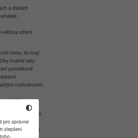
ch a dalších
 památek.
e většina střech
vůli tomu, že mají
íky kvalitě laku
dání památkové
deskami.
ůležitým rozhodnutím.
azývá PREFA.
bízejí projektantům
é pro správné
odukty zušlechtit
m zlepšení
ividuálních odstínů
 toho
bjektů musí