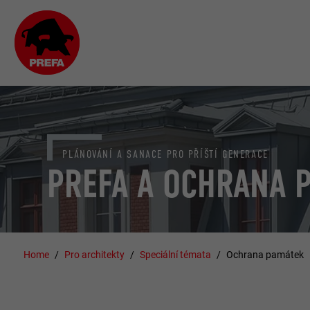
PLÁNOVÁNÍ A SANACE PRO PŘÍŠTÍ GENERACE
PREFA A OCHRANA 
Home
Pro architekty
Speciální témata
Ochrana památek