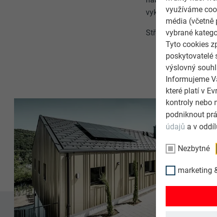
využíváme cook
vykazovat
dlouhou ž
média (včetně 
Střešní produkty PR
vybrané katego
Tyto cookies z
poskytovatelé 
výslovný souhl
Informujeme Vá
které platí v 
kontroly nebo 
podniknout prá
údajů
a v oddí
Nezbytné
marketing &