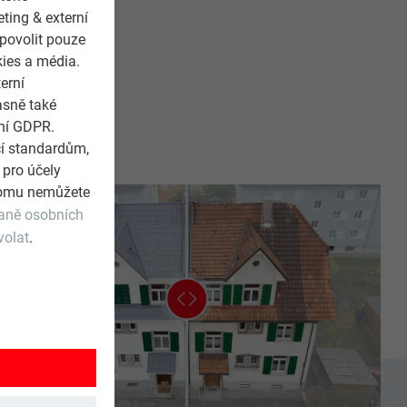
ting & externí
 povolit pouze
kies a média.
erní
asně také
ení GDPR.
cí standardům,
 pro účely
 tomu nemůžete
raně osobních
volat
.