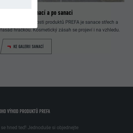
Objekty před sanací a po sanaci
Díky nízké hmotnosti produktů PREFA je sanace střech a
fasád hračkou. Kosmetický zásah se projeví i na vzhledu.
KE GALERII SANACÍ
OHO VÝHOD PRODUKTŮ PREFA
 se hned teď! Jednoduše si objednejte