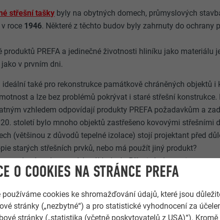
né střešní tašky
byly na obytných domech, průmyslových stavbá
 v roce
1946
. Některé z těchto budov byly zahrnuty do ochrany
tě produktů PREFA a jedinečné životnosti hliníku jako materiálu j
 jako v prvním dni.
ideální také pro rekonstrukce památkově chráněných objektů i k
tnost a lze bez problémů pokrývat i staré střešní konstrukce. D
matným vzhledem odpovídají produkty PREFA požadavkům a za
20. století bylo mnoho objektů zastřešeno kovovými střešními 
řech (většinou z důvodů tepelné izolace) stojí projektant před d
pie starých střešních prvků, nebo má použít jiný produkt?
 ztroskotá na horentních nákladech. Příznivá alternativa se n
E O COOKIES NA STRÁNCE PREFA
í prvky (zejména falcované střešní tašky, šindele a šablony) na
e používáme cookies ke shromažďování údajů, které jsou důležit
ledově přizpůsobené alternativní řešení. Kromě toho lze tyto pr
vé stránky („nezbytné“) a pro statistické vyhodnocení za účele
valitními laky. Rozsáhlá paleta odstínů i možnost objednání ind
bové stránky („statistika (včetně poskytovatelů z USA)“). Kromě
ný prostor pro realizaci vizí. Střechy památkově chráněných o