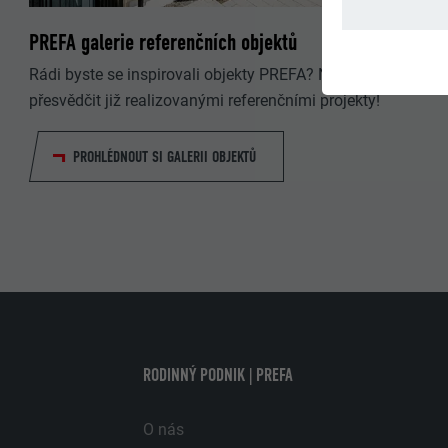
PREFA galerie referenčních objektů
Rádi byste se inspirovali objekty PREFA? Nechte se
přesvědčit již realizovanými referenčními projekty!
PROHLÉDNOUT SI GALERII OBJEKTŮ
RODINNÝ PODNIK | PREFA
O nás