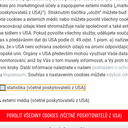
ies pro marketingové účely a zapojujeme externí média („marke
ivotnost
a musí být bezúdržbové.
poskytovatelů z USA)“). Stisknutím tlačítka „uložit“ můžete buď
EFA těmto požadavkům odpovídají.
rie cookies a externích médií, nebo můžete povolit všechny coo
pracovávají údaje, které shromažďuje naše společnost a také ext
se sídlem v USA. Pokud povolíte všechny služby, udělujete souč
as s předáváním dat do USA podle čl. 49 odst. 1 písm. a) naříz
s, že v USA není ochrana osobních údajů na úrovni odpovídají
Evropské unii. Orgány v USA především mohou využívat Vaše data
monitorování, aniž by Vás o tom musely informovat, a Vy proti
vní kroky. Další informace naleznete v našem
prohlášení o och
lu
Impressum
. Souhlas s nastavením cookies můžete
kdykoli od
statistika (včetně poskytovatelů z USA)
 externí média (včetně poskytovatelů z USA)
POVOLIT VŠECHNY COOKIES (VČETNĚ POSKYTOVATELŮ Z USA)