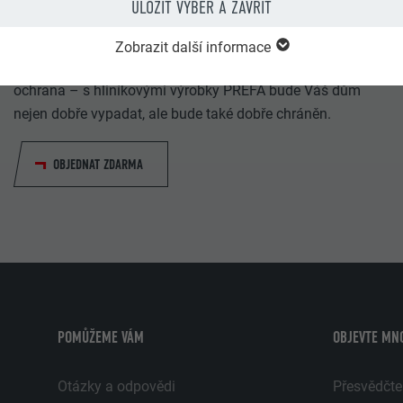
ULOŽIT VÝBĚR A ZAVŘÍT
Objednat prospekty zdarma
Zobrazit další informace
Střecha, fasáda, solár, odvodnění střechy & protipovodňová
ochrana – s hliníkovými výrobky PREFA bude Váš dům
nejen dobře vypadat, ale bude také dobře chráněn.
OBJEDNAT ZDARMA
POMŮŽEME VÁM
OBJEVTE MN
Otázky a odpovědi
Přesvědčte