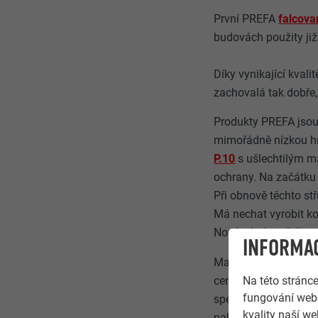
První PREFA
falcova
budovách použity již
Díky vynikající kvali
zachovalá tak dobře,
Produkty PREFA jsou 
mimořádně nízkou hmo
P.10
s ušlechtilým 
ochrany. Na začátku 
Při obnově těchto st
Má nechat vyrobit ko
Nová výroba většinou
INFORMAC
Maloformátové střešn
Na této stránc
cenově výhodné a vzh
fungování webo
speciálními vysoce k
kvality naší we
nabízí téměř neomeze