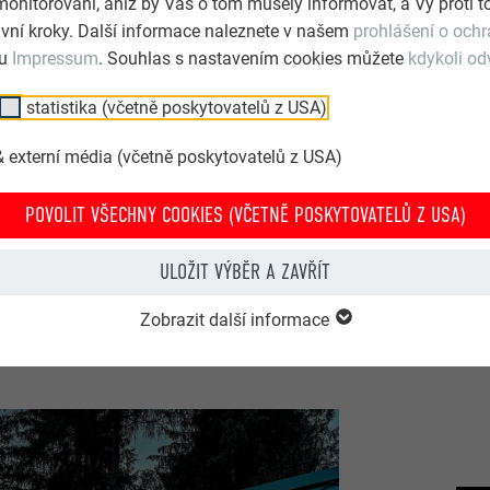
monitorování, aniž by Vás o tom musely informovat, a Vy proti
vní kroky. Další informace naleznete v našem
prohlášení o och
lu
Impressum
. Souhlas s nastavením cookies můžete
kdykoli od
statistika (včetně poskytovatelů z USA)
 externí média (včetně poskytovatelů z USA)
POVOLIT VŠECHNY COOKIES (VČETNĚ POSKYTOVATELŮ Z USA)
NOVÁ ČTVRŤ VYDRICA
ULOŽIT VÝBĚR A ZAVŘÍT
Zobrazit další informace