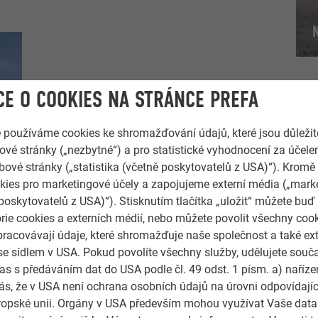
E O COOKIES NA STRÁNCE PREFA
e používáme cookies ke shromažďování údajů, které jsou důležit
Falcovaný šindel
vé stránky („nezbytné“) a pro statistické vyhodnocení za účele
bové stránky („statistika (včetně poskytovatelů z USA)“). Kromě
ies pro marketingové účely a zapojujeme externí média („marke
poskytovatelů z USA)“). Stisknutím tlačítka „uložit“ můžete buď
rie cookies a externích médií, nebo můžete povolit všechny coo
pracovávají údaje, které shromažďuje naše společnost a také ext
se sídlem v USA. Pokud povolíte všechny služby, udělujete souč
as s předáváním dat do USA podle čl. 49 odst. 1 písm. a) naříz
s, že v USA není ochrana osobních údajů na úrovni odpovídají
Evropské unii. Orgány v USA především mohou využívat Vaše data