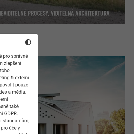
NEVIDITELNÉ PROCESY, VIDITELNÁ ARCHITEKTURA
é pro správné
m zlepšení
 toho
ting & externí
 povolit pouze
kies a média.
erní
asně také
ení GDPR.
cí standardům,
 pro účely