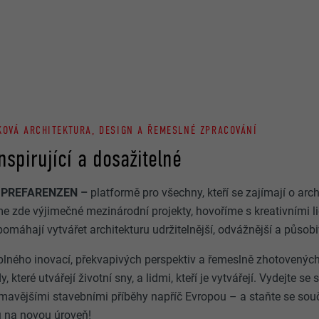
KOVÁ ARCHITEKTURA, DESIGN A ŘEMESLNÉ ZPRACOVÁNÍ
nspirující a dosažitelné
ch PREFARENZEN –
platformě pro všechny, kteří se zajímají o arch
e zde výjimečné mezinárodní projekty, hovoříme s kreativními 
omáhají vytvářet architekturu udržitelnější, odvážnější a působi
plného inovací, překvapivých perspektiv a řemeslně zhotovených
y, které utvářejí životní sny, a lidmi, kteří je vytvářejí. Vydejte
ímavějšími stavebními příběhy napříč Evropou – a staňte se souč
u na novou úroveň!