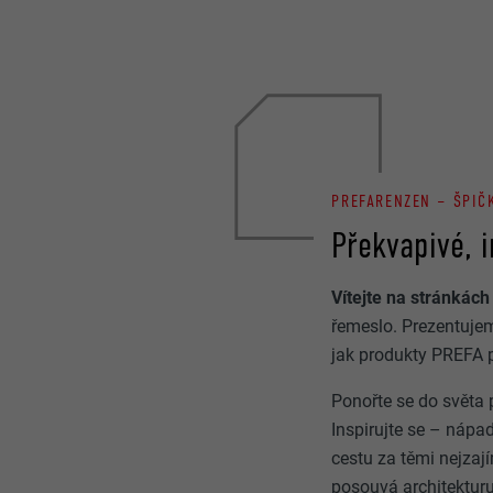
PREFARENZEN – ŠPIČ
Překvapivé, i
Vítejte na stránká
řemeslo. Prezentujem
jak produkty PREFA p
Ponořte se do světa 
Inspirujte se – nápad
cestu za těmi nejzaj
posouvá architektur