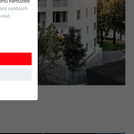
 tomu nemůžete
raně osobních
volat
.