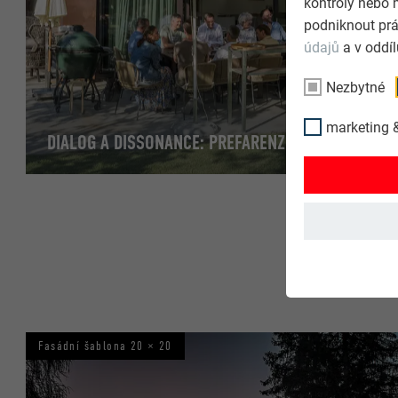
kontroly nebo 
podniknout prá
údajů
a v oddí
Nezbytné
marketing &
DIALOG A DISSONANCE: PREFARENZEN 2027 NADCHNOU BARVAMI A ODVAHOU
Fasádní šablona 20 × 20