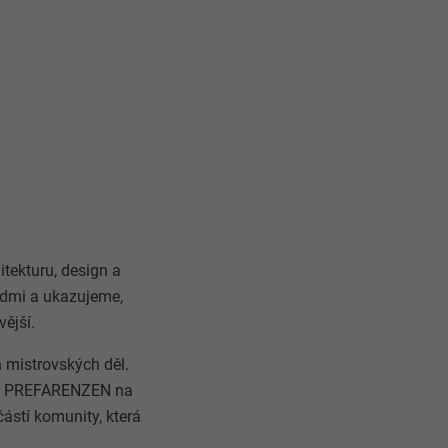
itekturu, design a
lidmi a ukazujeme,
vější.
 mistrovských děl.
 se s PREFARENZEN na
ástí komunity, která