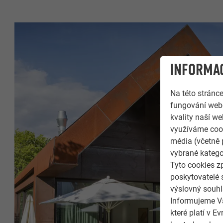
INFORMAC
Na této stránc
fungování webo
kvality naší we
využíváme cook
média (včetně 
vybrané katego
Tyto cookies z
poskytovatelé 
výslovný souhl
Informujeme Vá
které platí v 