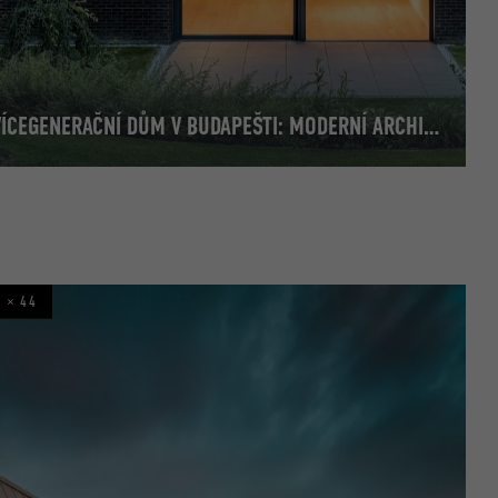
VÍCEGENERAČNÍ DŮM V BUDAPEŠTI: MODERNÍ ARCHITEKTONICKÝ STATEMENT V HISTORICKÉM PROSTŘEDÍ
4 × 44