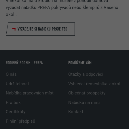
V několika málo krocích si můžete z pohodlí domova
vyžádat nabídku PREFA pokrývačů nebo klempířů z Vašeho
okolí.
VYŽÁDEJTE SI NABÍDKU PRÁVĚ TEĎ
RODINNÝ PODNIK | PREFA
POMŮŽEME VÁM
O nás
Otázky a odpovědi
Udržitelnost
Vyhledat řemeslníka z okolí
Nabídka pracovních míst
Objednat prospekty
Pro tisk
Nabídka na míru
Certifikáty
Kontakt
Plnění předpisů