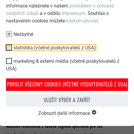
Střecha, fasáda, solár, odvodnění střechy & protipovodňová
informace naleznete v našem
prohlášení o ochraně
ochrana – s hliníkovými výrobky PREFA bude Váš dům nejen
osobních údajů
a v oddílu
Impressum
. Souhlas s
dobře vypadat, ale bude také dobře chráněn.
nastavením cookies můžete
kdykoli odvolat
.
OBJEDNAT ZDARMA
Nezbytné
statistika (včetně poskytovatelů z USA)
marketing & externí média (včetně poskytovatelů z
USA)
POVOLIT VŠECHNY COOKIES (VČETNĚ POSKYTOVATELŮ Z USA)
ULOŽIT VÝBĚR A ZAVŘÍT
Zobrazit další informace
Nabídka řemeslníka z Vašeho regionu speciálně pro Vás