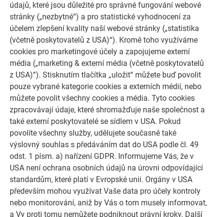
údajů, které jsou důležité pro správné fungování webové
Jistota správného rozhodnutí
stránky („nezbytné“) a pro statistické vyhodnocení za
Poskytujeme záruku až 40 let na materiál a barvu. Informujte
účelem zlepšení kvality naší webové stránky („statistika
se nebo si vyžádejte zdarma svůj záruční certifikát.
(včetně poskytovatelů z USA)“). Kromě toho využíváme
cookies pro marketingové účely a zapojujeme externí
VYŽÁDAT NYNÍ
média („marketing & externí média (včetně poskytovatelů
z USA)“). Stisknutím tlačítka „uložit“ můžete buď povolit
pouze vybrané kategorie cookies a externích médií, nebo
můžete povolit všechny cookies a média. Tyto cookies
zpracovávají údaje, které shromažďuje naše společnost a
také externí poskytovatelé se sídlem v USA. Pokud
povolíte všechny služby, udělujete současně také
výslovný souhlas s předáváním dat do USA podle čl. 49
odst. 1 písm. a) nařízení GDPR. Informujeme Vás, že v
USA není ochrana osobních údajů na úrovni odpovídající
standardům, které platí v Evropské unii. Orgány v USA
především mohou využívat Vaše data pro účely kontroly
nebo monitorování, aniž by Vás o tom musely informovat,
Objednat prospekty zdarma
a Vy proti tomu nemůžete podniknout právní kroky. Další