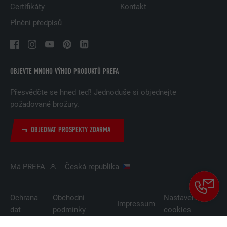
Certifikáty
Kontakt
Plnění předpisů
OBJEVTE MNOHO VÝHOD PRODUKTŮ PREFA
Přesvědčte se hned teď! Jednoduše si objednejte
požadované brožury.
OBJEDNAT PROSPEKTY ZDARMA
Má PREFA
Česká republika
Ochrana
Obchodní
Nastavení
Impressum
dat
podmínky
cookies