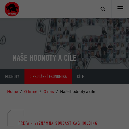
NAŠE HODNOTY A CÍLE
HODNOTY
CIRKULÁRNÍ EKONOMIKA
CÍLE
Home
O firmě
O nás
Naše hodnoty a cíle
PREFA - VÝZNAMNÁ SOUČÁST CAG HOLDING