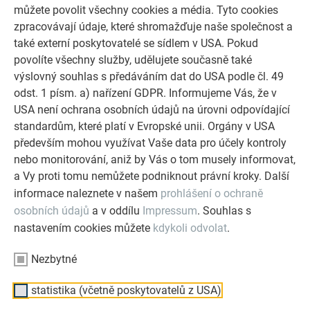
můžete povolit všechny cookies a média. Tyto cookies
zpracovávají údaje, které shromažďuje naše společnost a
také externí poskytovatelé se sídlem v USA. Pokud
EKOLOGICKÁ UDRŽITELNOST
povolíte všechny služby, udělujete současně také
ZÁVAZEK CAG
výslovný souhlas s předáváním dat do USA podle čl. 49
odst. 1 písm. a) nařízení GDPR. Informujeme Vás, že v
Udržitelnost je i nadále základem našeho úspěchu jako
USA není ochrana osobních údajů na úrovni odpovídající
skupiny společností. Zaměřujeme se na dosažení nejvyšších
standardům, které platí v Evropské unii. Orgány v USA
standardů environmentálního managementu a kontroly a
především mohou využívat Vaše data pro účely kontroly
proaktivní řešení problémů spojených se změnou klimatu. Za
nebo monitorování, aniž by Vás o tom musely informovat,
tímto účelem jsme zahájili komplexní programy na zlepšení
a Vy proti tomu nemůžete podniknout právní kroky. Další
energetické účinnosti, zvýšení využívání alternativních paliv,
informace naleznete v našem
prohlášení o ochraně
snížení znečištění ovzduší, optimalizaci využití vody, snížení
osobních údajů
a v oddílu
Impressum
. Souhlas s
odpadu a zlepšení recyklace.
nastavením cookies můžete
kdykoli odvolat
.
Nezbytné
statistika (včetně poskytovatelů z USA)