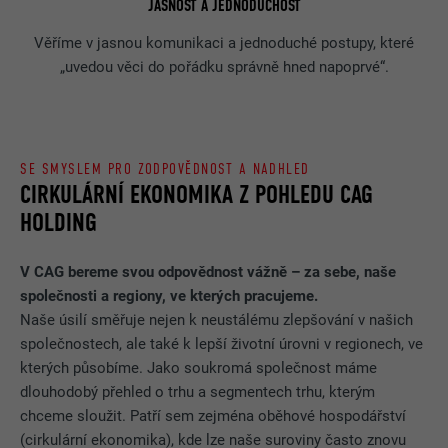
JASNOST A JEDNODUCHOST
Věříme v jasnou komunikaci a jednoduché postupy, které
„uvedou věci do pořádku správně hned napoprvé“.
SE SMYSLEM PRO ZODPOVĚDNOST A NADHLED
CIRKULÁRNÍ EKONOMIKA Z POHLEDU CAG
HOLDING
V CAG bereme svou odpovědnost vážně – za sebe, naše
společnosti a regiony, ve kterých pracujeme.
Naše úsilí směřuje nejen k neustálému zlepšování v našich
společnostech, ale také k lepší životní úrovni v regionech, ve
kterých působíme. Jako soukromá společnost máme
dlouhodobý přehled o trhu a segmentech trhu, kterým
chceme sloužit. Patří sem zejména oběhové hospodářství
(cirkulární ekonomika), kde lze naše suroviny často znovu