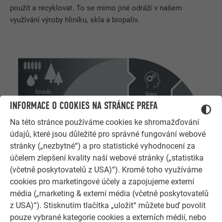
použít a recyklovat. To se mimo jiné odráží v našem
využívání výroby hliníku, skla a biopaliv.
INFORMACE O COOKIES NA STRÁNCE PREFA
Na této stránce používáme cookies ke shromažďování
údajů, které jsou důležité pro správné fungování webové
stránky („nezbytné“) a pro statistické vyhodnocení za
účelem zlepšení kvality naší webové stránky („statistika
(včetně poskytovatelů z USA)“). Kromě toho využíváme
cookies pro marketingové účely a zapojujeme externí
média („marketing & externí média (včetně poskytovatelů
z USA)“). Stisknutím tlačítka „uložit“ můžete buď povolit
pouze vybrané kategorie cookies a externích médií, nebo