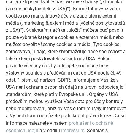
účelem zlepšení kvality naší webové stránky („statistika
(požadováno ve směrnici OIB č. 2).
(včetně poskytovatelů z USA)“). Kromě toho využíváme
Požadavek na střešní plášť při „namáhání ohněm zvenku“ je
cookies pro marketingové účely a zapojujeme externí
podle směrnice OIB č 2 deklarovaný jako broof(t1).
média („marketing & externí média (včetně poskytovatelů
z USA)“). Stisknutím tlačítka „uložit“ můžete buď povolit
Střešní a fasádní produkty PREFA (PREFA maloformátové
pouze vybrané kategorie cookies a externích médií, nebo
krytiny i svitkový plech PREFALZ) jsou
můžete povolit všechny cookies a média. Tyto cookies
v důsledku použitých materiálů podle EN 13501-5 „vyhovující
zpracovávají údaje, které shromažďuje naše společnost a
bez zkoušky“.
také externí poskytovatelé se sídlem v USA. Pokud
povolíte všechny služby, udělujete současně také
výslovný souhlas s předáváním dat do USA podle čl. 49
STÁHNOUT INFORMAČNÍ LETÁK K TÉMATU
odst. 1 písm. a) nařízení GDPR. Informujeme Vás, že v
USA není ochrana osobních údajů na úrovni odpovídající
PŘEDPISŮ PRO POŽÁRNÍ BEZPEČNOST
standardům, které platí v Evropské unii. Orgány v USA
především mohou využívat Vaše data pro účely kontroly
nebo monitorování, aniž by Vás o tom musely informovat,
POŽÁRNÍ BEZPEČNOST ODVĚTRANÝCH FASÁD (DE)
PDF
a Vy proti tomu nemůžete podniknout právní kroky. Další
1 mb
informace naleznete v našem
prohlášení o ochraně
osobních údajů
a v oddílu
Impressum
. Souhlas s