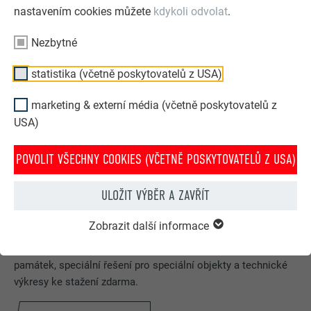
nastavením cookies můžete
kdykoli odvolat
.
Nezbytné
statistika (včetně poskytovatelů z USA)
marketing & externí média (včetně poskytovatelů z
USA)
POVOLIT VŠECHNY COOKIES (VČETNĚ POSKYTOVATELŮ Z USA)
ULOŽIT VÝBĚR A ZAVŘÍT
Zobrazit další informace
Pro architekty a projektanty
Texty pro výběrové řízení, příklady k tématu ochrany
památek, speciální řešení pro speciální objekty a technické
výkresy ke stažení zdarma.