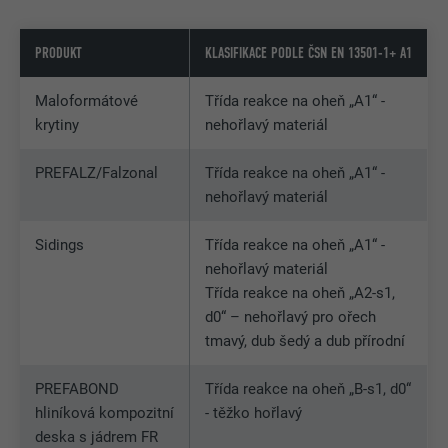
PRODUKT
KLASIFIKACE PODLE ČSN EN 13501-1+ A1
Maloformátové
Třída reakce na oheň „A1“ -
krytiny
nehořlavý materiál
PREFALZ/Falzonal
Třída reakce na oheň „A1“ -
nehořlavý materiál
Sidings
Třída reakce na oheň „A1“ -
nehořlavý materiál
Třída reakce na oheň „A2-s1,
d0“ – nehořlavý pro ořech
tmavý, dub šedý a dub přírodní
PREFABOND
Třída reakce na oheň „B-s1, d0“
hliníková kompozitní
- těžko hořlavý
deska s jádrem FR