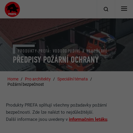
PRODUKTY PREFA: VODOODPUDIVÉ A NEHOŘLAVÉ
PŘEDPISY POŽÁRNÍ OCHRANY
Home
Pro architekty
Speciální témata
Požární bezpečnost
Produkty PREFA splňují všechny požadavky požární
bezpečnosti. Zde lze nalézt to nejdůležitější.
Další informace jsou uvedeny v
informačním letáku
.