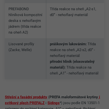
PREFABOND
Třída reakce na oheň „A2-s1,
hliníková kompozitní
d0“ - nehořlavý materiál
deska s nehořlavým
jádrem (třída reakce
na oheň A2)
Lisované profily
práškovým lakováním:
Třída
(Zacke, Welle)
reakce na oheň „A2-s2, d0“ -
nehořlavý materiál
přírodní hliník (eloxovatelný
materiál):
Třída reakce na
oheň „A1“ - nehořlavý materiál
Střešní a fasádní produkty
(
PREFA maloformátové krytiny
i
svitkový plech PREFALZ
i
Sidings
*) jsou podle EN 13501-1
zařazeny do požární kategorie „A1“ – nehořlavé. Požární