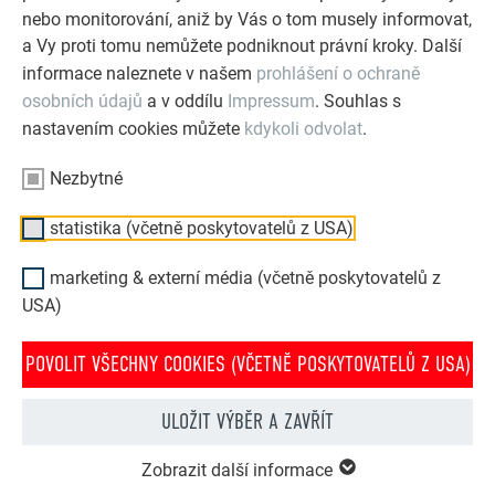
nebo monitorování, aniž by Vás o tom musely informovat,
Příklad pokládky 1
a Vy proti tomu nemůžete podniknout právní kroky. Další
informace naleznete v našem
prohlášení o ochraně
osobních údajů
a v oddílu
Impressum
. Souhlas s
nastavením cookies můžete
kdykoli odvolat
.
Nezbytné
statistika (včetně poskytovatelů z USA)
marketing & externí média (včetně poskytovatelů z
USA)
POVOLIT VŠECHNY COOKIES (VČETNĚ POSKYTOVATELŮ Z USA)
ULOŽIT VÝBĚR A ZAVŘÍT
Příklad pokládky 2
Zobrazit další informace