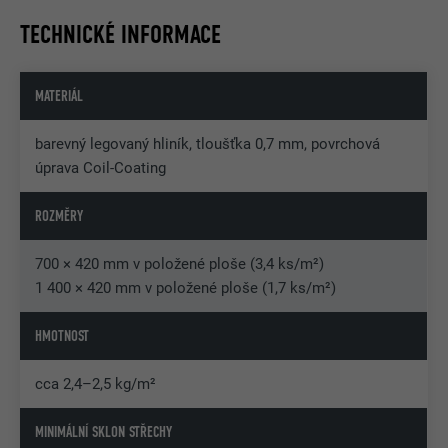
Nejznámější formou koroze je rez na povrchu
TECHNICKÉ INFORMACE
oceli.
Hliníkové materiály jsou proti korozi velmi odolné!
MATERIÁL
barevný legovaný hliník, tloušťka 0,7 mm, povrchová
úprava Coil-Coating
ROZMĚRY
700 × 420 mm v položené ploše (3,4 ks/m²)
1 400 × 420 mm v položené ploše (1,7 ks/m²)
HMOTNOST
cca 2,4–2,5 kg/m²
MINIMÁLNÍ SKLON STŘECHY