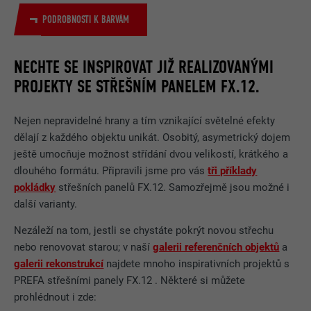
PODROBNOSTI K BARVÁM
NECHTE SE INSPIROVAT JIŽ REALIZOVANÝMI
PROJEKTY SE STŘEŠNÍM PANELEM FX.12.
Nejen nepravidelné hrany a tím vznikající světelné efekty
dělají z každého objektu unikát. Osobitý, asymetrický dojem
ještě umocňuje možnost střídání dvou velikostí, krátkého a
dlouhého formátu. Připravili jsme pro vás
tři příklady
pokládky
střešních panelů FX.12. Samozřejmě jsou možné i
další varianty.
Nezáleží na tom, jestli se chystáte pokrýt novou střechu
nebo renovovat starou; v naší
galerii referenčních objektů
a
galerii rekonstrukcí
najdete mnoho inspirativních projektů s
PREFA střešními panely FX.12 . Některé si můžete
prohlédnout i zde: