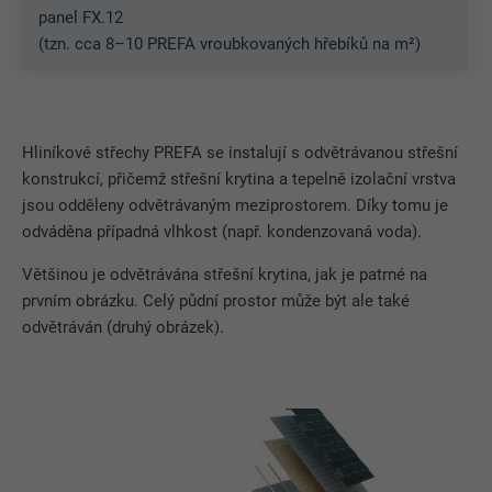
panel FX.12
(tzn. cca 8–10 PREFA vroubkovaných hřebíků na m²)
Hliníkové střechy PREFA se instalují s odvětrávanou střešní
konstrukcí, přičemž střešní krytina a tepelně izolační vrstva
jsou odděleny odvětrávaným meziprostorem. Díky tomu je
odváděna případná vlhkost (např. kondenzovaná voda).
Většinou je odvětrávána střešní krytina, jak je patrné na
prvním obrázku. Celý půdní prostor může být ale také
odvětráván (druhý obrázek).