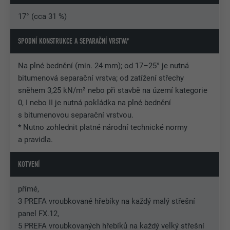
17° (cca 31 %)
SPODNÍ KONSTRUKCE A SEPARAČNÍ VRSTVA*
Na plné bednění (min. 24 mm); od 17–25° je nutná
bitumenová separační vrstva; od zatížení střechy
sněhem 3,25 kN/m² nebo při stavbě na území kategorie
0, I nebo II je nutná pokládka na plné bednění
s bitumenovou separační vrstvou.
* Nutno zohlednit platné národní technické normy
a pravidla.
KOTVENÍ
přímé,
3 PREFA vroubkované hřebíky na každý malý střešní
panel FX.12,
5 PREFA vroubkovaných hřebíků na každý velký střešní