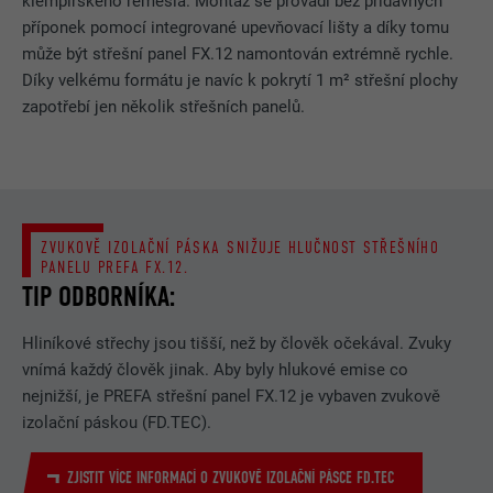
klempířského řemesla. Montáž se provádí bez přídavných
příponek pomocí integrované upevňovací lišty a díky tomu
může být střešní panel FX.12 namontován extrémně rychle.
Díky velkému formátu je navíc k pokrytí 1 m² střešní plochy
zapotřebí jen několik střešních panelů.
ZVUKOVĚ IZOLAČNÍ PÁSKA SNIŽUJE HLUČNOST STŘEŠNÍHO
PANELU PREFA FX.12.
TIP ODBORNÍKA:
Hliníkové střechy jsou tišší, než by člověk očekával. Zvuky
vnímá každý člověk jinak. Aby byly hlukové emise co
nejnižší, je PREFA střešní panel FX.12 je vybaven zvukově
izolační páskou (FD.TEC).
ZJISTIT VÍCE INFORMACÍ O ZVUKOVĚ IZOLAČNÍ PÁSCE FD.TEC