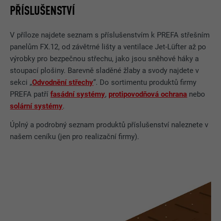
PŘÍSLUŠENSTVÍ
V příloze najdete seznam s příslušenstvím k PREFA střešním
panelům FX.12, od závětrné lišty a ventilace Jet-Lüfter až po
výrobky pro bezpečnou střechu, jako jsou sněhové háky a
stoupací plošiny. Barevně sladěné žlaby a svody najdete v
sekci „
Odvodnění střechy
“. Do sortimentu produktů firmy
PREFA patří
fasádní systémy
,
protipovodňová ochrana
nebo
solární systémy
.
Úplný a podrobný seznam produktů příslušenství naleznete v
našem ceníku (jen pro realizační firmy).