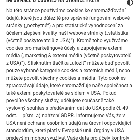
INFORMACE O COOKIES NA STRÁNCE PREFA
Na této stránce používáme cookies ke shromažďování
údajů, které jsou důležité pro správné fungování webové
stránky („nezbytné“) a pro statistické vyhodnocení za
PŘÍKLADY POKLÁDKY
účelem zlepšení kvality naší webové stránky („statistika
(včetně poskytovatelů z USA)“). Kromě toho využíváme
cookies pro marketingové účely a zapojujeme externí
média („marketing & externí média (včetně poskytovatelů
z USA)“). Stisknutím tlačítka „uložit“ můžete buď povolit
pouze vybrané kategorie cookies a externích médií, nebo
můžete povolit všechny cookies a média. Tyto cookies
zpracovávají údaje, které shromažďuje naše společnost a
také externí poskytovatelé se sídlem v USA. Pokud
povolíte všechny služby, udělujete současně také
výslovný souhlas s předáváním dat do USA podle čl. 49
odst. 1 písm. a) nařízení GDPR. Informujeme Vás, že v
USA není ochrana osobních údajů na úrovni odpovídající
standardům, které platí v Evropské unii. Orgány v USA
především mohou využívat Vaše data pro účely kontroly