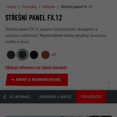
Home
Produkty
Střecha
Střešní panel FX.12
STŘEŠNÍ PANEL FX.12
Střešní panel FX.12 zaujme futuristickým designem a
vysokou odolností. Nepravidelné ohyby vytvářejí živou hru
světla a stínů.
+7
Ukázat reference ve všech barvách
KONTAKT & INFORMAČNÍ MATERIÁL
ECHNICKÉ INFORMACE
NAVRHOVÁNÍ A MONTÁŽ
PŘÍSLUŠENSTVÍ