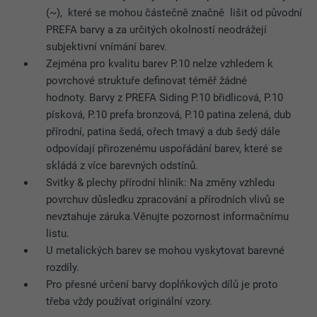
(~), které se mohou částečně značně lišit od původní
PREFA barvy a za určitých okolností neodrážejí
subjektivní vnímání barev.
Zejména pro kvalitu barev P.10 nelze vzhledem k
povrchové struktuře definovat téměř žádné
hodnoty. Barvy z PREFA Siding P.10 břidlicová, P.10
písková, P.10 prefa bronzová, P.10 patina zelená, dub
přírodní, patina šedá, ořech tmavý a dub šedý dále
odpovídají přirozenému uspořádání barev, které se
skládá z více barevných odstínů.
Svitky & plechy přírodní hliník: Na změny vzhledu
povrchuv důsledku zpracování a přírodních vlivů se
nevztahuje záruka.Věnujte pozornost informačnímu
listu.
U metalických barev se mohou vyskytovat barevné
rozdíly.
Pro přesné určení barvy doplňkových dílů je proto
třeba vždy používat originální vzory.