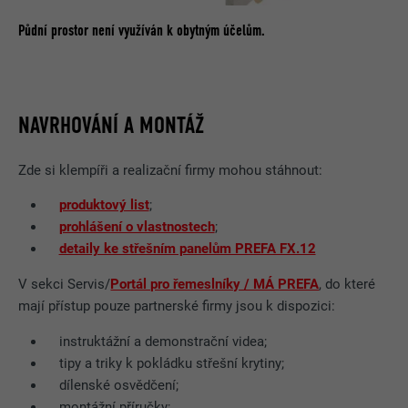
Půdní prostor není využíván k obytným účelům.
NAVRHOVÁNÍ A MONTÁŽ
Zde si klempíři a realizační firmy mohou stáhnout:
produktový list
;
prohlášení o vlastnostech
;
detaily ke střešním panelům PREFA FX.12
V sekci Servis/
Portál pro řemeslníky / MÁ PREFA
, do které
mají přístup pouze partnerské firmy jsou k dispozici:
instruktážní a demonstrační videa;
tipy a triky k pokládku střešní krytiny;
dílenské osvědčení;
montážní příručky;