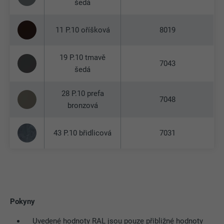
šedá
11 P.10 oříšková
8019
19 P.10 tmavě
7043
šedá
28 P.10 prefa
7048
bronzová
43 P.10 břidlicová
7031
Pokyny
Uvedené hodnoty RAL jsou pouze přibližné hodnoty