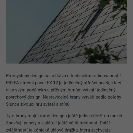
Promyšlený design se setkává s technickou rafinovaností!
PREFA střešní panel FX.12 je jedinečný střešní prvek, který
díky svým podélným a příčným lomům vytváří jedinečný
povrchový design. Nepravidelné hrany vytváří podle polohy
Slunce živoucí hru světel a stínů.
Tyto hrany mají kromě designu ještě jednu důležitou funkci:
Zpevňují panely a zajišťují ještě větší odolnost. Další
zvláštností je kónická úhlová drážka, která zachycuje