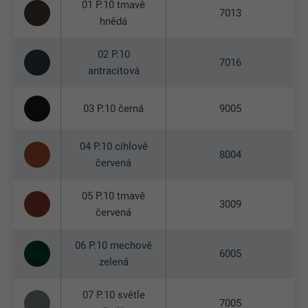
01 P.10 tmavě
7013
hnědá
02 P.10
7016
antracitová
03 P.10 černá
9005
04 P.10 cihlově
8004
červená
05 P.10 tmavě
3009
červená
06 P.10 mechově
6005
zelená
07 P.10 světle
7005