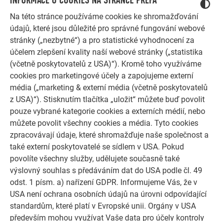
INFORMACE O COOKIES NA STRÁNCE PREFA
Na této stránce používáme cookies ke shromažďování
údajů, které jsou důležité pro správné fungování webové
stránky („nezbytné“) a pro statistické vyhodnocení za
účelem zlepšení kvality naší webové stránky („statistika
(včetně poskytovatelů z USA)“). Kromě toho využíváme
cookies pro marketingové účely a zapojujeme externí
média („marketing & externí média (včetně poskytovatelů
z USA)“). Stisknutím tlačítka „uložit“ můžete buď povolit
pouze vybrané kategorie cookies a externích médií, nebo
FASÁDNÍ ŠABLONA 29 × 29
můžete povolit všechny cookies a média. Tyto cookies
Fasádní šablona 29 × 29 je středně velká verze
zpracovávají údaje, které shromažďuje naše společnost a
osvědčeného „šupinového vzhledu“ pro fasádu. Zaujme
také externí poskytovatelé se sídlem v USA. Pokud
svou robustností, dlouhou životností a všestranným
povolíte všechny služby, udělujete současně také
designem pro každý stavební projekt.
výslovný souhlas s předáváním dat do USA podle čl. 49
odst. 1 písm. a) nařízení GDPR. Informujeme Vás, že v
V tomto designu je možné opláštit střechu i fasádu
USA není ochrana osobních údajů na úrovni odpovídající
standardům, které platí v Evropské unii. Orgány v USA
především mohou využívat Vaše data pro účely kontroly