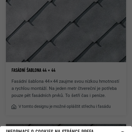
FASÁDNÍ ŠABLONA 44 × 44
Fasádní šablona 44 × 44 zaujme svou nízkou hmotností
a rychlou montáží. Na jeden metr čtvereční je potřeba
pouze pět fasádních prvků. To šetří čas i peníze.
V tomto designu je možné opláštit střechu i fasádu