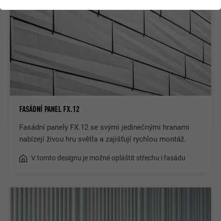
FASÁDNÍ PANEL FX.12
Fasádní panely FX.12 se svými jedinečnými hranami
nabízejí živou hru světla a zajišťují rychlou montáž.
V tomto designu je možné opláštit střechu i fasádu