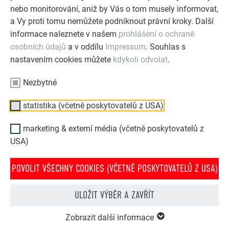
nebo monitorování, aniž by Vás o tom musely informovat,
a Vy proti tomu nemůžete podniknout právní kroky. Další
informace naleznete v našem
prohlášení o ochraně
osobních údajů
a v oddílu
Impressum
. Souhlas s
nastavením cookies můžete
kdykoli odvolat
.
Nezbytné
statistika (včetně poskytovatelů z USA)
FASÁDNÍ ŠABLONA 20 × 20
marketing & externí média (včetně poskytovatelů z
USA)
Fasádní šablona 20 × 20 je ideální pro opláštění
menších fasádních ploch a detailů. Štíty, komíny nebo
POVOLIT VŠECHNY COOKIES (VČETNĚ POSKYTOVATELŮ Z USA)
arkýře lze pokrýt esteticky s důrazem na detail – stejně
jako celou fasádní plochu.
ULOŽIT VÝBĚR A ZAVŘÍT
Zobrazit další informace