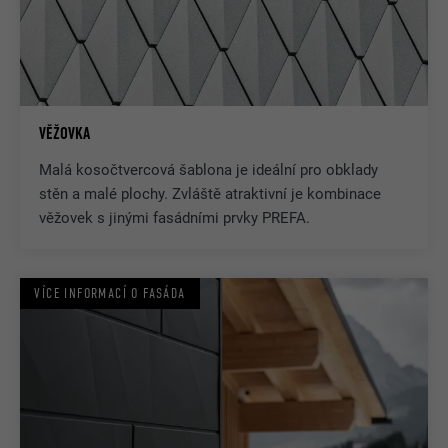
VĚŽOVKA
Malá kosočtvercová šablona je ideální pro obklady
stěn a malé plochy. Zvláště atraktivní je kombinace
věžovek s jinými fasádními prvky PREFA.
VÍCE INFORMACÍ O FASÁDA