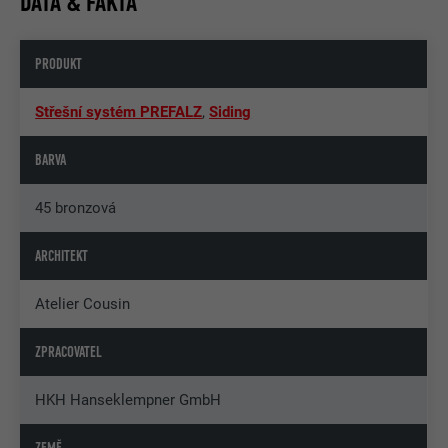
DATA & FAKTA
PRODUKT
Střešní systém PREFALZ
,
Siding
BARVA
45 bronzová
ARCHITEKT
Atelier Cousin
ZPRACOVATEL
HKH Hanseklempner GmbH