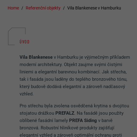
Home
Referenční objekty
Vila Blankenese v Hamburku
ÚVOD
Vila Blankenese
v Hamburku je výjimečným příkladem
moderní architektury. Objekt zaujme svými čistými
liniemi a elegantní barevnou kombinací. Jak střecha,
tak i fasáda jsou laděny do teplého bronzového tónu,
který budově dodává elegantní a zároveň nadčasový
vzhled.
Pro střechu byla zvolena osvědčená krytina s dvojitou
stojatou drážkou
PREFALZ
. Na fasádě jsou použity
oblíbené fasádní lamely
PREFA Siding
v barvě
bronzová. Robustní hliníkové produkty zajišťují
elegantní vzhled a zároveň optimální ochranu proti