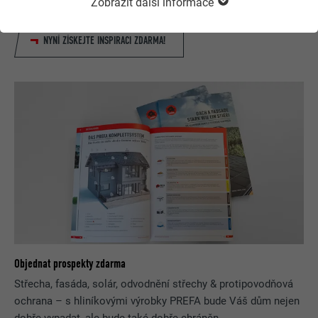
Zobrazit další informace
si můžete vybírat z bohaté nabídky výrobků a barev.
NYNÍ ZÍSKEJTE INSPIRACI ZDARMA!
Objednat prospekty zdarma
Střecha, fasáda, solár, odvodnění střechy & protipovodňová
ochrana – s hliníkovými výrobky PREFA bude Váš dům nejen