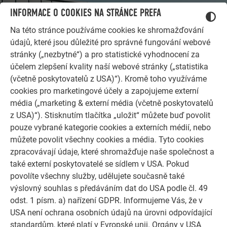
INFORMACE O COOKIES NA STRÁNCE PREFA
Na této stránce používáme cookies ke shromažďování
údajů, které jsou důležité pro správné fungování webové
stránky („nezbytné“) a pro statistické vyhodnocení za
účelem zlepšení kvality naší webové stránky („statistika
(včetně poskytovatelů z USA)“). Kromě toho využíváme
cookies pro marketingové účely a zapojujeme externí
média („marketing & externí média (včetně poskytovatelů
z USA)“). Stisknutím tlačítka „uložit“ můžete buď povolit
DALŠÍ OBJEKTY
pouze vybrané kategorie cookies a externích médií, nebo
NECHTE SE INSPIROVAT
můžete povolit všechny cookies a média. Tyto cookies
zpracovávají údaje, které shromažďuje naše společnost a
Referenční galerie PREFA ukazuje, jak všestranné může
také externí poskytovatelé se sídlem v USA. Pokud
být využití hliníku. Objevte další působivé projekty s
povolíte všechny služby, udělujete současně také
odolnými hliníkovými řešeními PREFA pro střechy,
výslovný souhlas s předáváním dat do USA podle čl. 49
solární systémy a fasády.
odst. 1 písm. a) nařízení GDPR. Informujeme Vás, že v
USA není ochrana osobních údajů na úrovni odpovídající
standardům, které platí v Evropské unii. Orgány v USA
PROHLÉDNĚTE SI VÍCE REFERENCÍ