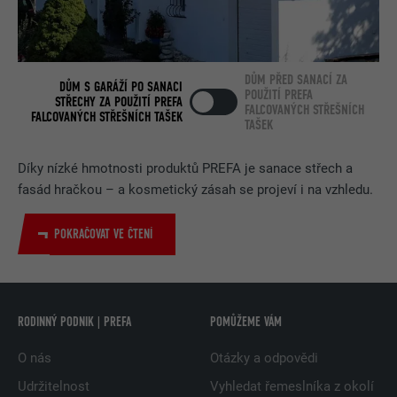
DŮM PŘED SANACÍ ZA
DŮM S GARÁŽÍ PO SANACI
POUŽITÍ PREFA
STŘECHY ZA POUŽITÍ PREFA
FALCOVANÝCH STŘEŠNÍCH
FALCOVANÝCH STŘEŠNÍCH TAŠEK
TAŠEK
Díky nízké hmotnosti produktů PREFA je sanace střech a
fasád hračkou – a kosmetický zásah se projeví i na vzhledu.
POKRAČOVAT VE ČTENÍ
RODINNÝ PODNIK | PREFA
POMŮŽEME VÁM
O nás
Otázky a odpovědi
Udržitelnost
Vyhledat řemeslníka z okolí