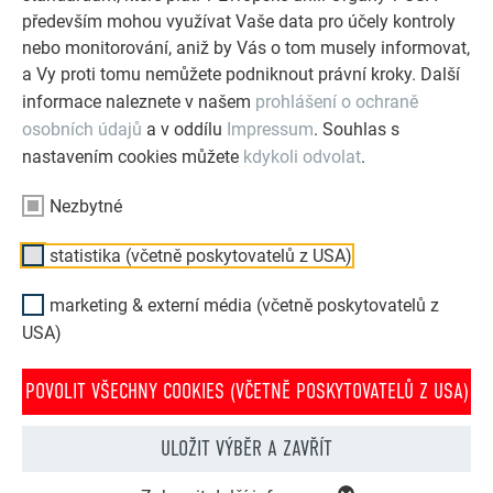
především mohou využívat Vaše data pro účely kontroly
nebo monitorování, aniž by Vás o tom musely informovat,
a Vy proti tomu nemůžete podniknout právní kroky. Další
informace naleznete v našem
prohlášení o ochraně
osobních údajů
a v oddílu
Impressum
. Souhlas s
nastavením cookies můžete
kdykoli odvolat
.
Nezbytné
statistika (včetně poskytovatelů z USA)
marketing & externí média (včetně poskytovatelů z
USA)
POVOLIT VŠECHNY COOKIES (VČETNĚ POSKYTOVATELŮ Z USA)
PREFA konfigurátor střechy & fasády
ULOŽIT VÝBĚR A ZAVŘÍT
Navrhněte svůj dům (snů) pomocí PREFA online
konfigurátoru. Pro zajímavé ztvárnění střechy a fasády