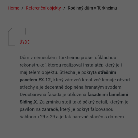
Home
Referenční objekty
Rodinný dům v Türkheimu
ÚVOD
Dům v německém Türkheimu prošel důkladnou
rekonstrukcí, kterou realizoval instalatér, který je i
majitelem objektu. Střecha je pokryta
střešním
panelem FX.12,
který zároveň kreativně lemuje obvod
střechy a je decentně doplněna hranatým svodem.
Dvoubarevná fasáda je obložena
fasádními lamelami
Siding.X.
Za zmínku stojí také pěkný detail, kterým je
pavilon na zahradě, který je pokryt falcovanou
šablonou 29 × 29 a je tak barevně sladěn s domem.