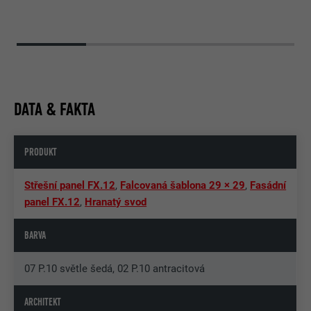
DATA & FAKTA
PRODUKT
Střešní panel FX.12
,
Falcovaná šablona 29 × 29
,
Fasádní
panel FX.12
,
Hranatý svod
BARVA
07 P.10 světle šedá, 02 P.10 antracitová
ARCHITEKT