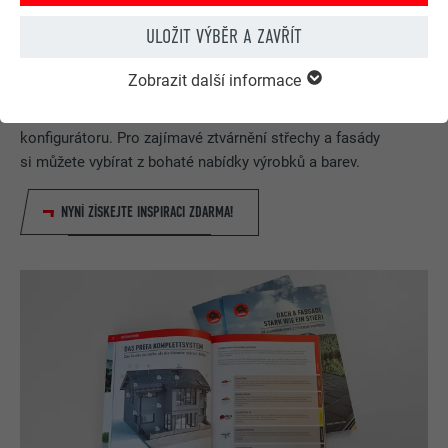
ULOŽIT VÝBĚR A ZAVŘÍT
Zobrazit další informace
PREFA konfigurátor střechy & fasády
Navrhněte svůj dům (snů) pomocí PREFA online
konfigurátoru. Pro zajímavé ztvárnění střechy a fasády
si můžete vybírat z bohaté nabídky výrobků a barev.
NYNÍ ZÍSKEJTE INSPIRACI ZDARMA!