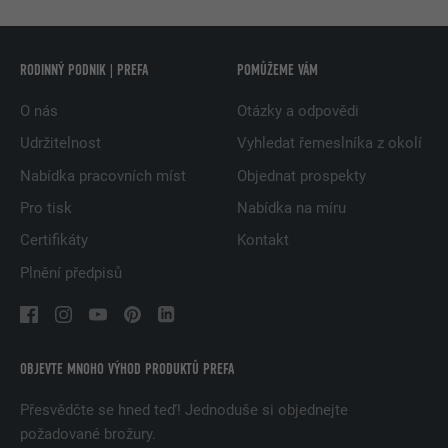
RODINNÝ PODNIK | PREFA
POMŮŽEME VÁM
O nás
Otázky a odpovědi
Udržitelnost
Vyhledat řemeslníka z okolí
Nabídka pracovních míst
Objednat prospekty
Pro tisk
Nabídka na míru
Certifikáty
Kontakt
Plnění předpisů
OBJEVTE MNOHO VÝHOD PRODUKTŮ PREFA
Přesvědčte se hned teď! Jednoduše si objednejte
požadované brožury.