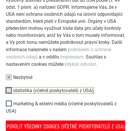
výslovný souhlas s předáváním dat do USA podle čl. 49
Referenční galerie PREFA ukazuje, jak všestranné může
odst. 1 písm. a) nařízení GDPR. Informujeme Vás, že v
být využití hliníku. Objevte další působivé projekty s
USA není ochrana osobních údajů na úrovni odpovídající
odolnými hliníkovými řešeními PREFA pro střechy,
standardům, které platí v Evropské unii. Orgány v USA
solární systémy a fasády.
především mohou využívat Vaše data pro účely kontroly
nebo monitorování, aniž by Vás o tom musely informovat,
a Vy proti tomu nemůžete podniknout právní kroky. Další
PROHLÉDNĚTE SI VÍCE REFERENCÍ
informace naleznete v našem
prohlášení o ochraně
osobních údajů
a v oddílu
Impressum
. Souhlas s
nastavením cookies můžete
kdykoli odvolat
.
Nezbytné
statistika (včetně poskytovatelů z USA)
marketing & externí média (včetně poskytovatelů z
USA)
POVOLIT VŠECHNY COOKIES (VČETNĚ POSKYTOVATELŮ Z USA)