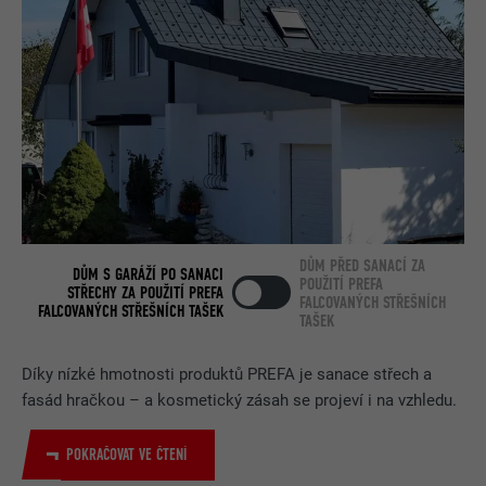
DŮM PŘED SANACÍ ZA
DŮM S GARÁŽÍ PO SANACI
POUŽITÍ PREFA
STŘECHY ZA POUŽITÍ PREFA
FALCOVANÝCH STŘEŠNÍCH
FALCOVANÝCH STŘEŠNÍCH TAŠEK
TAŠEK
Díky nízké hmotnosti produktů PREFA je sanace střech a
fasád hračkou – a kosmetický zásah se projeví i na vzhledu.
POKRAČOVAT VE ČTENÍ