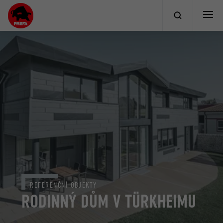
REFERENČNÍ OBJEKTY
RODINNÝ DŮM V TÜRKHEIMU