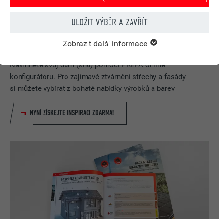
ULOŽIT VÝBĚR A ZAVŘÍT
Zobrazit další informace
PREFA konfigurátor střechy & fasády
Navrhněte svůj dům (snů) pomocí PREFA online
konfigurátoru. Pro zajímavé ztvárnění střechy a fasády
si můžete vybírat z bohaté nabídky výrobků a barev.
NYNÍ ZÍSKEJTE INSPIRACI ZDARMA!