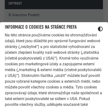
COPYRIGHT
© Giacomo Podetti
INFORMACE O COOKIES NA STRÁNCE PREFA
Na této stránce používáme cookies ke shromažďování
údajů, které jsou důležité pro správné fungování webové
stránky („nezbytné“) a pro statistické vyhodnocení za
účelem zlepšení kvality naší webové stránky („statistika
(včetně poskytovatelů z USA)“). Kromě toho využíváme
cookies pro marketingové účely a zapojujeme externí
média („marketing & externí média (včetně poskytovatelů
z USA)“). Stisknutím tlačítka „uložit“ můžete buď povolit
pouze vybrané kategorie cookies a externích médií, nebo
můžete povolit všechny cookies a média. Tyto cookies
zpracovávají údaje, které shromažďuje naše společnost a
také externí poskytovatelé se sídlem v USA. Pokud
DALŠÍ OBJEKTY
NECHTE SE INSPIROVAT
povolíte všechny služby, udělujete současně také