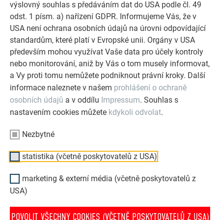
výslovný souhlas s předáváním dat do USA podle čl. 49
Referenční galerie PREFA ukazuje, jak všestranné může
odst. 1 písm. a) nařízení GDPR. Informujeme Vás, že v
být využití hliníku. Objevte další působivé projekty s
USA není ochrana osobních údajů na úrovni odpovídající
odolnými hliníkovými řešeními PREFA pro střechy,
standardům, které platí v Evropské unii. Orgány v USA
solární systémy a fasády.
především mohou využívat Vaše data pro účely kontroly
nebo monitorování, aniž by Vás o tom musely informovat,
a Vy proti tomu nemůžete podniknout právní kroky. Další
PROHLÉDNĚTE SI VÍCE REFERENCÍ
informace naleznete v našem
prohlášení o ochraně
osobních údajů
a v oddílu
Impressum
. Souhlas s
nastavením cookies můžete
kdykoli odvolat
.
Nezbytné
statistika (včetně poskytovatelů z USA)
marketing & externí média (včetně poskytovatelů z
USA)
POVOLIT VŠECHNY COOKIES (VČETNĚ POSKYTOVATELŮ Z USA)