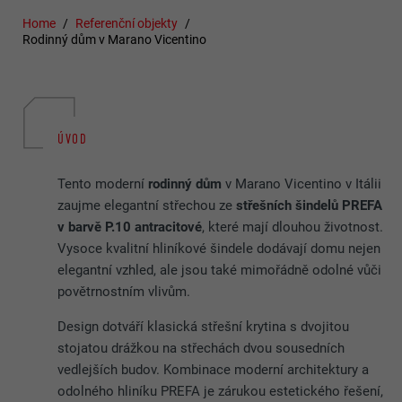
Home
Referenční objekty
Rodinný dům v Marano Vicentino
ÚVOD
Tento moderní
rodinný dům
v Marano Vicentino v Itálii
zaujme elegantní střechou ze
střešních šindelů PREFA
v barvě P.10 antracitové
, které mají dlouhou životnost.
Vysoce kvalitní hliníkové šindele dodávají domu nejen
elegantní vzhled, ale jsou také mimořádně odolné vůči
povětrnostním vlivům.
Design dotváří klasická střešní krytina s dvojitou
stojatou drážkou na střechách dvou sousedních
vedlejších budov. Kombinace moderní architektury a
odolného hliníku PREFA je zárukou estetického řešení,