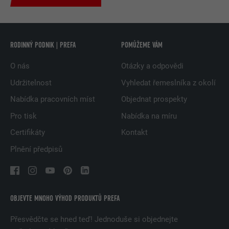
RODINNÝ PODNIK | PREFA
POMŮŽEME VÁM
O nás
Otázky a odpovědi
Udržitelnost
Vyhledat řemeslníka z okolí
Nabídka pracovních míst
Objednat prospekty
Pro tisk
Nabídka na míru
Certifikáty
Kontakt
Plnění předpisů
OBJEVTE MNOHO VÝHOD PRODUKTŮ PREFA
Přesvědčte se hned teď! Jednoduše si objednejte