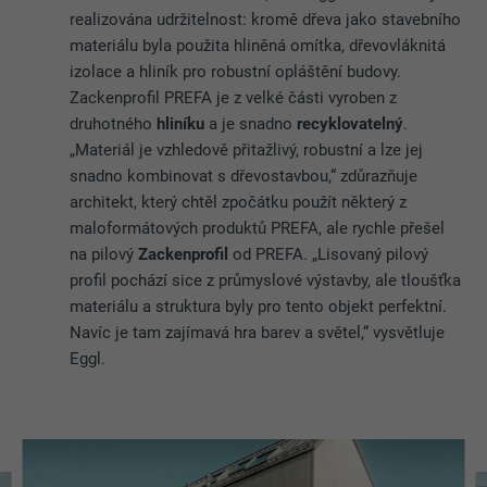
realizována udržitelnost: kromě dřeva jako stavebního
materiálu byla použita hliněná omítka, dřevovláknitá
izolace a hliník pro robustní opláštění budovy.
Zackenprofil PREFA je z velké části vyroben z
druhotného
hliníku
a je snadno
recyklovatelný
.
„Materiál je vzhledově přitažlivý, robustní a lze jej
snadno kombinovat s dřevostavbou,“ zdůrazňuje
architekt, který chtěl zpočátku použít některý z
maloformátových produktů PREFA, ale rychle přešel
na pilový
Zackenprofil
od PREFA. „Lisovaný pilový
profil pochází sice z průmyslové výstavby, ale tloušťka
materiálu a struktura byly pro tento objekt perfektní.
Navíc je tam zajímavá hra barev a světel,“ vysvětluje
Eggl.