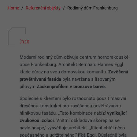
Home
Referenční objekty
Rodinný dům Frankenburg
ÚVOD
Moderní rodinný dům oživuje centrum hornorakouské
obce Frankenburg. Architekt Bernhard Hannes Eggl
klade důraz na svou domovskou komunitu.
Zavěšená
provětrávaná fasáda
byla navržena s lisovaným
pilovým
Zackenprofilem v bronzové barvě.
Společně s klientem bylo rozhodnuto použít masivní
dřevěnou konstrukci pro zavěšenou odvětrávanou
hliníkovou fasádu. „Tato kombinace nabízí
vynikající
zvukovou izolaci
. Vnitřní obkladová skořepina se
navíc houpe,“ vysvětluje architekt. „Klient chtěl něco
současného a udržitelného,“ říká Eggl. Důsledně byla