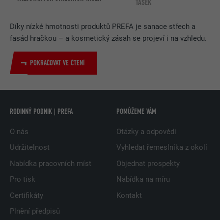
TAŠEK
Díky nízké hmotnosti produktů PREFA je sanace střech a
fasád hračkou – a kosmetický zásah se projeví i na vzhledu.
POKRAČOVAT VE ČTENÍ
RODINNÝ PODNIK | PREFA
POMŮŽEME VÁM
O nás
Otázky a odpovědi
Udržitelnost
Vyhledat řemeslníka z okolí
Nabídka pracovních míst
Objednat prospekty
Pro tisk
Nabídka na míru
Certifikáty
Kontakt
Plnění předpisů