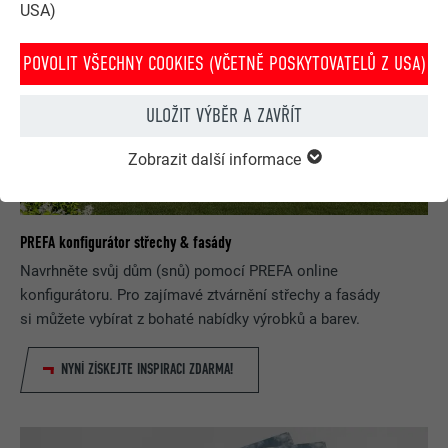
USA)
POVOLIT VŠECHNY COOKIES (VČETNĚ POSKYTOVATELŮ Z USA)
ULOŽIT VÝBĚR A ZAVŘÍT
Zobrazit další informace
PREFA konfigurátor střechy & fasády
Navrhněte svůj dům (snů) pomocí PREFA online
konfigurátoru. Pro zajímavé ztvárnění střechy a fasády
si můžete vybírat z bohaté nabídky výrobků a barev.
NYNÍ ZÍSKEJTE INSPIRACI ZDARMA!