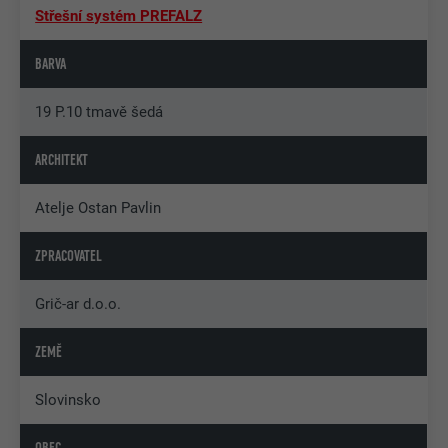
Střešní systém PREFALZ
BARVA
19 P.10 tmavě šedá
ARCHITEKT
Atelje Ostan Pavlin
ZPRACOVATEL
Grič-ar d.o.o.
ZEMĚ
Slovinsko