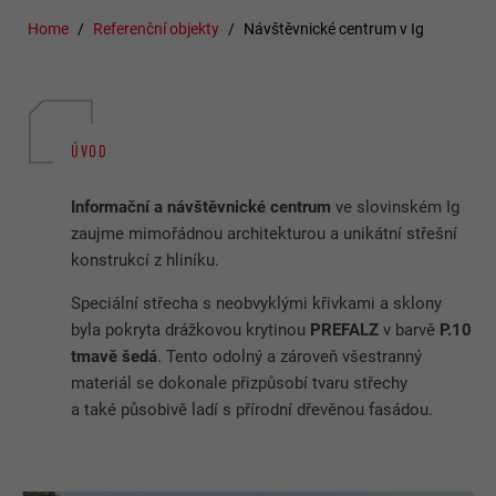
Home
Referenční objekty
Návštěvnické centrum v Ig
ÚVOD
Informační a návštěvnické centrum
ve slovinském Ig
zaujme mimořádnou architekturou a unikátní střešní
konstrukcí z hliníku.
Speciální střecha s neobvyklými křivkami a sklony
byla pokryta drážkovou krytinou
PREFALZ
v barvě
P.10
tmavě šedá
. Tento odolný a zároveň všestranný
materiál se dokonale přizpůsobí tvaru střechy
a také působivě ladí s přírodní dřevěnou fasádou.