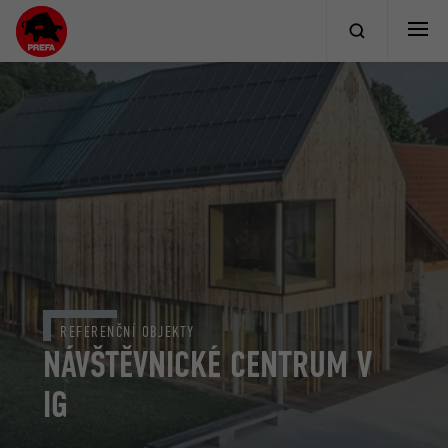
REFERENČNÍ OBJEKTY
NÁVŠTĚVNICKÉ CENTRUM V
IG