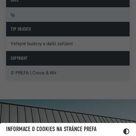
OBEC
Ig
TYP OBJEKTU
Veřejné budovy a další zařízení
COPYRIGHT
© PREFA | Croce & Wir
INFORMACE O COOKIES NA STRÁNCE PREFA