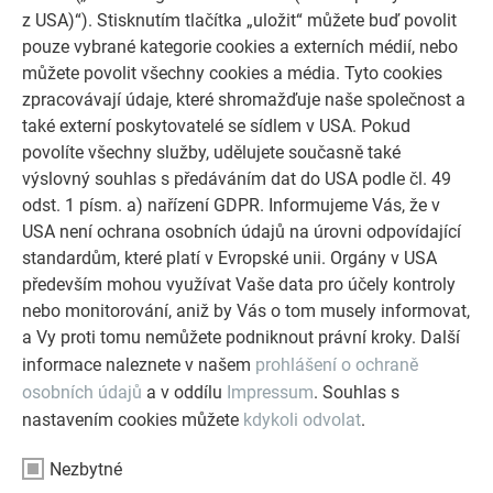
z USA)“). Stisknutím tlačítka „uložit“ můžete buď povolit
PROHLÉDNĚTE SI VÍCE REFERENCÍ
pouze vybrané kategorie cookies a externích médií, nebo
můžete povolit všechny cookies a média. Tyto cookies
zpracovávají údaje, které shromažďuje naše společnost a
také externí poskytovatelé se sídlem v USA. Pokud
povolíte všechny služby, udělujete současně také
výslovný souhlas s předáváním dat do USA podle čl. 49
odst. 1 písm. a) nařízení GDPR. Informujeme Vás, že v
USA není ochrana osobních údajů na úrovni odpovídající
standardům, které platí v Evropské unii. Orgány v USA
především mohou využívat Vaše data pro účely kontroly
nebo monitorování, aniž by Vás o tom musely informovat,
a Vy proti tomu nemůžete podniknout právní kroky. Další
informace naleznete v našem
prohlášení o ochraně
osobních údajů
a v oddílu
Impressum
. Souhlas s
nastavením cookies můžete
kdykoli odvolat
.
PREFA konfigurátor střechy & fasády
Nezbytné
Navrhněte svůj dům (snů) pomocí PREFA online