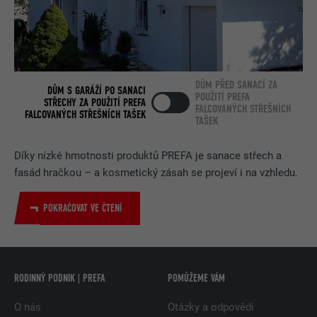
DŮM PŘED SANACÍ ZA
DŮM S GARÁŽÍ PO SANACI
POUŽITÍ PREFA
STŘECHY ZA POUŽITÍ PREFA
FALCOVANÝCH STŘEŠNÍCH
FALCOVANÝCH STŘEŠNÍCH TAŠEK
TAŠEK
Díky nízké hmotnosti produktů PREFA je sanace střech a
fasád hračkou – a kosmetický zásah se projeví i na vzhledu.
POKRAČOVAT VE ČTENÍ
RODINNÝ PODNIK | PREFA
POMŮŽEME VÁM
O nás
Otázky a odpovědi