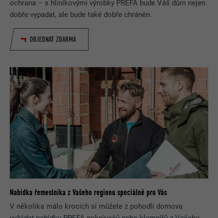
ochrana – s hliníkovými výrobky PREFA bude Váš dům nejen
dobře vypadat, ale bude také dobře chráněn.
OBJEDNAT ZDARMA
Nabídka řemeslníka z Vašeho regionu speciálně pro Vás
V několika málo krocích si můžete z pohodlí domova
vyžádat nabídku PREFA pokrývačů nebo klempířů z Vašeho