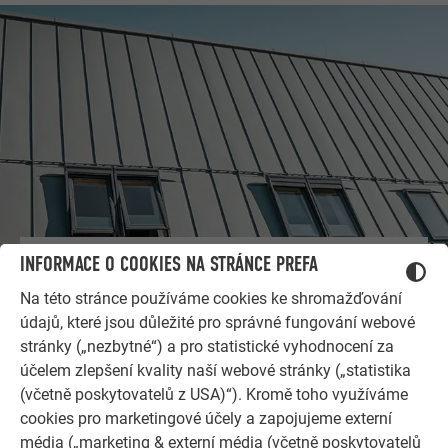
INFORMACE O COOKIES NA STRÁNCE PREFA
DALŠÍ OBJEKTY
NECHTE SE INSPIROVAT
Na této stránce používáme cookies ke shromažďování
údajů, které jsou důležité pro správné fungování webové
Referenční galerie PREFA ukazuje, jak všestranné může
stránky („nezbytné“) a pro statistické vyhodnocení za
být využití hliníku. Objevte další působivé projekty s
účelem zlepšení kvality naší webové stránky („statistika
odolnými hliníkovými řešeními PREFA pro střechy,
(včetně poskytovatelů z USA)“). Kromě toho využíváme
solární systémy a fasády.
cookies pro marketingové účely a zapojujeme externí
média („marketing & externí média (včetně poskytovatelů