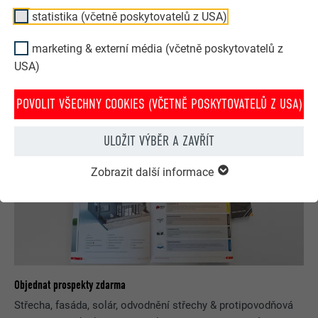
konfigurátoru. Pro zajímavé ztvárnění střechy a fasády
statistika (včetně poskytovatelů z USA)
si můžete vybírat z bohaté nabídky výrobků a barev.
marketing & externí média (včetně poskytovatelů z
NYNÍ ZÍSKEJTE INSPIRACI ZDARMA!
USA)
POVOLIT VŠECHNY COOKIES (VČETNĚ POSKYTOVATELŮ Z USA)
ULOŽIT VÝBĚR A ZAVŘÍT
Zobrazit další informace
Objednat prospekty zdarma
Střecha, fasáda, solár, odvodnění střechy & protipovodňová