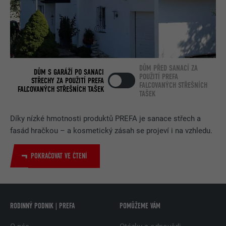
DŮM PŘED SANACÍ ZA
DŮM S GARÁŽÍ PO SANACI
POUŽITÍ PREFA
STŘECHY ZA POUŽITÍ PREFA
FALCOVANÝCH STŘEŠNÍCH
FALCOVANÝCH STŘEŠNÍCH TAŠEK
TAŠEK
Díky nízké hmotnosti produktů PREFA je sanace střech a
fasád hračkou – a kosmetický zásah se projeví i na vzhledu.
POKRAČOVAT VE ČTENÍ
RODINNÝ PODNIK | PREFA
POMŮŽEME VÁM