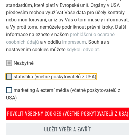
standardům, které platí v Evropské unii. Orgány v USA
PROHLÉDNĚTE SI VÍCE REFERENCÍ
především mohou využívat Vaše data pro účely kontroly
nebo monitorování, aniž by Vás o tom musely informovat,
a Vy proti tomu nemůžete podniknout právní kroky. Další
informace naleznete v našem
prohlášení o ochraně
osobních údajů
a v oddílu
Impressum
. Souhlas s
nastavením cookies můžete
kdykoli odvolat
.
Nezbytné
statistika (včetně poskytovatelů z USA)
marketing & externí média (včetně poskytovatelů z
USA)
POVOLIT VŠECHNY COOKIES (VČETNĚ POSKYTOVATELŮ Z USA)
PREFA konfigurátor střechy & fasády
ULOŽIT VÝBĚR A ZAVŘÍT