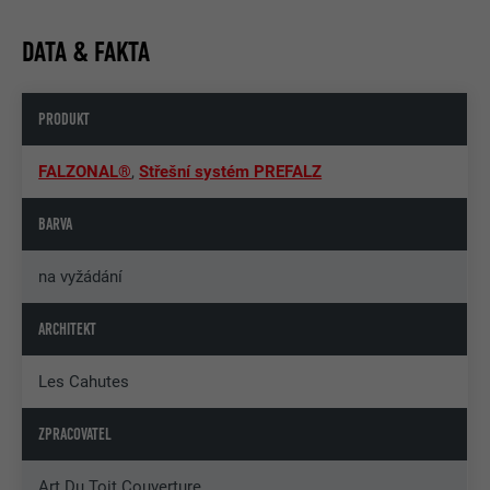
DATA & FAKTA
PRODUKT
FALZONAL®
,
Střešní systém PREFALZ
BARVA
na vyžádání
ARCHITEKT
Les Cahutes
ZPRACOVATEL
Art Du Toit Couverture