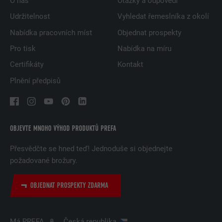
O nás
Otázky a odpovědi
Udržitelnost
Vyhledat řemeslníka z okolí
Nabídka pracovních míst
Objednat prospekty
Pro tisk
Nabídka na míru
Certifikáty
Kontakt
Plnění předpisů
OBJEVTE MNOHO VÝHOD PRODUKTŮ PREFA
Přesvědčte se hned teď! Jednoduše si objednejte
požadované brožury.
OBJEDNAT PROSPEKTY ZDARMA
Má PREFA
Česká republika