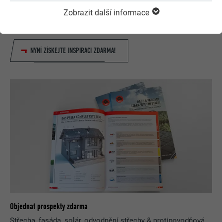
Navrhněte svůj dům (snů) pomocí PREFA online
Zobrazit další informace
konfigurátoru. Pro zajímavé ztvárnění střechy a fasády
si můžete vybírat z bohaté nabídky výrobků a barev.
NYNÍ ZÍSKEJTE INSPIRACI ZDARMA!
Objednat prospekty zdarma
Střecha, fasáda, solár, odvodnění střechy & protipovodňová