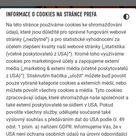
INFORMACE O COOKIES NA STRÁNCE PREFA
Na této stránce používáme cookies ke shromažďování
údajů, které jsou důležité pro správné fungování webové
stránky („nezbytné“) a pro statistické vyhodnocení za
účelem zlepšení kvality naší webové stránky („statistika
(včetně poskytovatelů z USA)“). Kromě toho využíváme
cookies pro marketingové účely a zapojujeme externí
média („marketing & externí média (včetně poskytovatelů
z USA)“). Stisknutím tlačítka „uložit“ můžete buď povolit
pouze vybrané kategorie cookies a externích médií, nebo
DALŠÍ OBJEKTY
můžete povolit všechny cookies a média. Tyto cookies
NECHTE SE INSPIROVAT
zpracovávají údaje, které shromažďuje naše společnost a
také externí poskytovatelé se sídlem v USA. Pokud
Referenční galerie PREFA ukazuje, jak všestranné může
povolíte všechny služby, udělujete současně také
být využití hliníku. Objevte další působivé projekty s
výslovný souhlas s předáváním dat do USA podle čl. 49
odolnými hliníkovými řešeními PREFA pro střechy,
odst. 1 písm. a) nařízení GDPR. Informujeme Vás, že v
solární systémy a fasády.
USA není ochrana osobních údajů na úrovni odpovídající