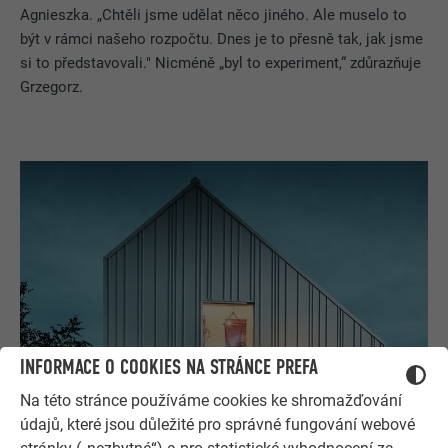
Agnieszka. „Chtěli jsme udělat něco jiného. Ale muselo to
být v rámci našeho rozpočtu. Dnes je to přesně tak, jak jsme
si to představovali." Nicméně „byl to experiment,“ zdůrazňuje
Grzegorz.
INFORMACE O COOKIES NA STRÁNCE PREFA
Na této stránce používáme cookies ke shromažďování
údajů, které jsou důležité pro správné fungování webové