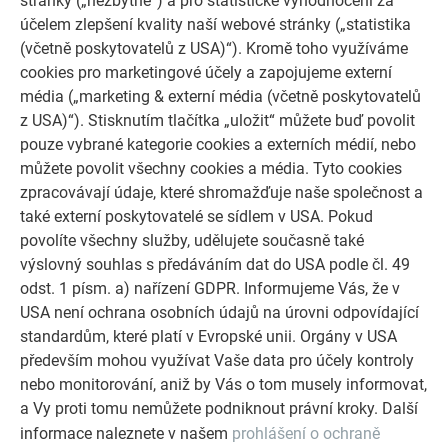
stránky („nezbytné“) a pro statistické vyhodnocení za
účelem zlepšení kvality naší webové stránky („statistika
(včetně poskytovatelů z USA)“). Kromě toho využíváme
cookies pro marketingové účely a zapojujeme externí
ŽÁDNÝ STYL A PŘITOM PŘÍLIŠ MNOHO
média („marketing & externí média (včetně poskytovatelů
z USA)“). Stisknutím tlačítka „uložit“ můžete buď povolit
Pro Grzegorze hraje trvanlivost jeho konceptů zásadní roli.
pouze vybrané kategorie cookies a externích médií, nebo
Dům Ziebika vyniká svou velkou archetypální střechou,
můžete povolit všechny cookies a média. Tyto cookies
jednoduchými formami, plochou
PREFALZ
, která dominuje
zpracovávají údaje, které shromažďuje naše společnost a
střeše a fasádě v různých šířkách a ovlivňují tak celkový
také externí poskytovatelé se sídlem v USA. Pokud
charakter domu. Vchod je ze dřeva, které pomalu mění své
povolíte všechny služby, udělujete současně také
barvy. Stojí v ostrém kontrastu s hliníkem, který se téměř
výslovný souhlas s předáváním dat do USA podle čl. 49
vůbec nemění. Nejsou zde žádné detaily ani balkon. „Je to
odst. 1 písm. a) nařízení GDPR. Informujeme Vás, že v
model domu,“ říká Grzegorz.
USA není ochrana osobních údajů na úrovni odpovídající
standardům, které platí v Evropské unii. Orgány v USA
Domovy by neměly pouze naznačovat určitý trend, ale měly
především mohou využívat Vaše data pro účely kontroly
by vydržet i pro další generace. Vždy bylo zásadní zajistit, aby
nebo monitorování, aniž by Vás o tom musely informovat,
budova nestárla. „V určitém okamžiku už daný trend není, jak
a Vy proti tomu nemůžete podniknout právní kroky. Další
se říká in,“ říká Agnieszka s odkazem na nadčasový vkus. To
informace naleznete v našem
prohlášení o ochraně
je něco, s čím musí architektura přijít sama. Dvojice kritizuje