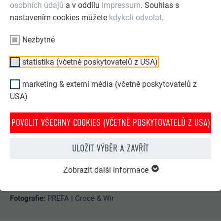
osobních údajů
a v oddílu
Impressum
. Souhlas s
vývoj architektury v jejich domovském Polsku. „Neexistuje
nastavením cookies můžete
kdykoli odvolat
.
žádný vlastní polský styl a stavby se staví příliš rychle.
Kvalita hraje velmi malou roli. Je těžké tady zrealizovat něco
Nezbytné
uměleckého,“ říkají. Možná i kvůli tomu svou profesi vášnivě
sledují. Jiné povolání pro tento pár nepřipadá absolutně v
statistika (včetně poskytovatelů z USA)
úvahu – snad kromě pastýře, říká Grzegorz a mrkne.
marketing & externí média (včetně poskytovatelů z
USA)
POVOLIT VŠECHNY COOKIES (VČETNĚ POSKYTOVATELŮ Z USA)
DALŠÍ INFORMACE
ULOŽIT VÝBĚR A ZAVŘÍT
Materiál:
střešní krytina
PREFALZ
, fasádní krytina
PREFALZ
Zobrazit další informace
Barva
P.10 prefa bílá
Fotografie:
PREFA | Croce & Wir