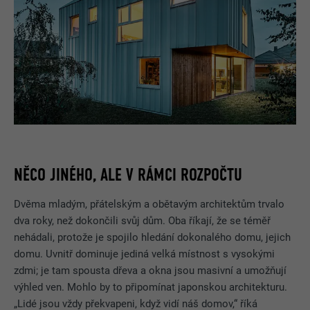
NĚCO JINÉHO, ALE V RÁMCI ROZPOČTU
Dvěma mladým, přátelským a obětavým architektům trvalo
dva roky, než dokončili svůj dům. Oba říkají, že se téměř
nehádali, protože je spojilo hledání dokonalého domu, jejich
domu. Uvnitř dominuje jediná velká místnost s vysokými
zdmi; je tam spousta dřeva a okna jsou masivní a umožňují
výhled ven. Mohlo by to připomínat japonskou architekturu.
„Lidé jsou vždy překvapeni, když vidí náš domov,“ říká