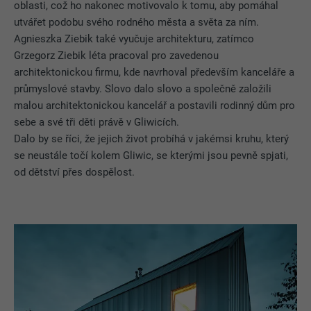
oblasti, což ho nakonec motivovalo k tomu, aby pomáhal
utvářet podobu svého rodného města a světa za ním.
Agnieszka Ziebik také vyučuje architekturu, zatímco
Grzegorz Ziebik léta pracoval pro zavedenou
architektonickou firmu, kde navrhoval především kanceláře a
průmyslové stavby. Slovo dalo slovo a společně založili
malou architektonickou kancelář a postavili rodinný dům pro
sebe a své tři děti právě v Gliwicích.
Dalo by se říci, že jejich život probíhá v jakémsi kruhu, který
se neustále točí kolem Gliwic, se kterými jsou pevně spjati,
od dětství přes dospělost.