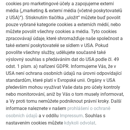
cookies pro marketingové účely a zapojujeme externí
média („marketing & externí média (včetně poskytovatelů
z USA)“). Stisknutím tlačítka „uložit“ můžete buď povolit
pouze vybrané kategorie cookies a externích médií, nebo
můžete povolit všechny cookies a média. Tyto cookies
zpracovávají údaje, které shromažďuje naše společnost a
také externí poskytovatelé se sídlem v USA. Pokud
povolíte všechny služby, udělujete současně také
výslovný souhlas s předáváním dat do USA podle čl. 49
odst. 1 písm. a) nařízení GDPR. Informujeme Vás, že v
USA není ochrana osobních údajů na úrovni odpovídající
Vyhledat řemeslníka PREFA ve Vašem okolí
standardům, které platí v Evropské unii. Orgány v USA
Ukážeme Vám, které montážní firmy ve Vašem okolí jsou
především mohou využívat Vaše data pro účely kontroly
skuteční PREFA profesionálové a montují naše hliníkové
nebo monitorování, aniž by Vás o tom musely informovat,
systémy.
a Vy proti tomu nemůžete podniknout právní kroky. Další
informace naleznete v našem
prohlášení o ochraně
osobních údajů
a v oddílu
Impressum
. Souhlas s
VYHLEDÁNÍ ŘEMESLNÍKA
nastavením cookies můžete
kdykoli odvolat
.