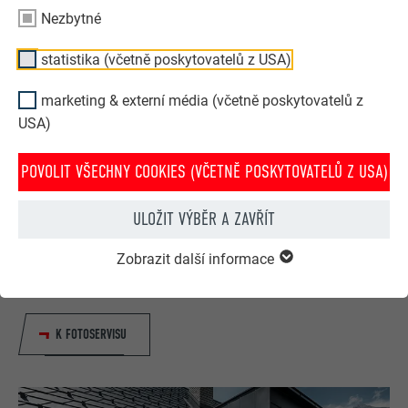
Nezbytné
statistika (včetně poskytovatelů z USA)
marketing & externí média (včetně poskytovatelů z
USA)
POVOLIT VŠECHNY COOKIES (VČETNĚ POSKYTOVATELŮ Z USA)
ULOŽIT VÝBĚR A ZAVŘÍT
Váš dům ve stylu PREFA
Zobrazit další informace
Pomocí fotomontáže Vám ukážeme, jak krásně vypadá Váš
dům se střechou nebo fasádou PREFA.
K FOTOSERVISU