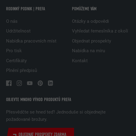
RODINNÝ PODNIK | PREFA
POMŮŽEME VÁM
O nás
Otázky a odpovědi
Udržitelnost
Vyhledat řemeslníka z okolí
Nabídka pracovních míst
Objednat prospekty
Pro tisk
Nabídka na míru
Certifikáty
Kontakt
Plnění předpisů
OBJEVTE MNOHO VÝHOD PRODUKTŮ PREFA
Přesvědčte se hned teď! Jednoduše si objednejte
požadované brožury.
OBJEDNAT PROSPEKTY ZDARMA