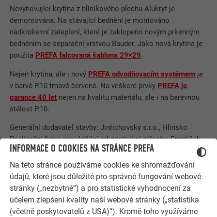
Nevyhovující krytina z hliníkového plechu Alukryt je
demontována. Na stávající bednění je montováno
nadkrokevní zateplení, které je zaklopeno novým prkenným
bedněním se separační vrstvou Bauder. Jako nová krytina je
použita
PREFA falcovaná šablona 29×29
.
Nejen krytina, ale i nový
PREFA odvodňovacím systémem
je
v barvě P.10 tmavě červené. Na veškeré prvky
PREFA je
garance 40 let
nejen na kvalitu materiálu, ale i na barevnou
stálost P.10.
Generální dodavatel stavby: Jinřichovský s.r.o., Hlinsko
Realizační firma provádějící rekonstrukci střechy: František
INFORMACE O COOKIES NA STRÁNCE PREFA
Pilař, Trhová Kamenice
Na této stránce používáme cookies ke shromažďování
údajů, které jsou důležité pro správné fungování webové
stránky („nezbytné“) a pro statistické vyhodnocení za
účelem zlepšení kvality naší webové stránky („statistika
(včetně poskytovatelů z USA)“). Kromě toho využíváme