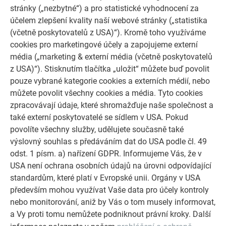
ochrana – s hliníkovými výrobky PREFA bude Váš dům nejen
stránky („nezbytné“) a pro statistické vyhodnocení za
dobře vypadat, ale bude také dobře chráněn.
účelem zlepšení kvality naší webové stránky („statistika
(včetně poskytovatelů z USA)“). Kromě toho využíváme
OBJEDNAT ZDARMA
cookies pro marketingové účely a zapojujeme externí
média („marketing & externí média (včetně poskytovatelů
z USA)“). Stisknutím tlačítka „uložit“ můžete buď povolit
pouze vybrané kategorie cookies a externích médií, nebo
můžete povolit všechny cookies a média. Tyto cookies
zpracovávají údaje, které shromažďuje naše společnost a
také externí poskytovatelé se sídlem v USA. Pokud
povolíte všechny služby, udělujete současně také
výslovný souhlas s předáváním dat do USA podle čl. 49
odst. 1 písm. a) nařízení GDPR. Informujeme Vás, že v
USA není ochrana osobních údajů na úrovni odpovídající
standardům, které platí v Evropské unii. Orgány v USA
především mohou využívat Vaše data pro účely kontroly
PREFA sortiment
nebo monitorování, aniž by Vás o tom musely informovat,
Přesvědčte se o všestranné nabídce PREFA a objevte ten
a Vy proti tomu nemůžete podniknout právní kroky. Další
správný produkt pro Vaši střechu a fasádu. Ideální pro