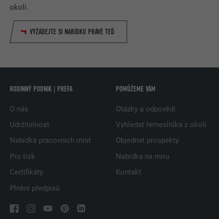
okolí.
VYŽÁDEJTE SI NABÍDKU PRÁVĚ TEĎ
RODINNÝ PODNIK | PREFA
POMŮŽEME VÁM
O nás
Otázky a odpovědi
Udržitelnost
Vyhledat řemeslníka z okolí
Nabídka pracovních míst
Objednat prospekty
Pro tisk
Nabídka na míru
Certifikáty
Kontakt
Plnění předpisů