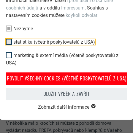
informace naleznete v našem
prohlášení o ochraně
novostavby i rekonstrukce!
osobních údajů
a v oddílu
Impressum
. Souhlas s
nastavením cookies můžete
kdykoli odvolat
.
NYNÍ OBJEVIT SORTIMENT
Nezbytné
statistika (včetně poskytovatelů z USA)
marketing & externí média (včetně poskytovatelů z
USA)
POVOLIT VŠECHNY COOKIES (VČETNĚ POSKYTOVATELŮ Z USA)
ULOŽIT VÝBĚR A ZAVŘÍT
Zobrazit další informace
Nabídka řemeslníka z Vašeho regionu speciálně pro Vás
V několika málo krocích si můžete z pohodlí domova
vyžádat nabídku PREFA pokrývačů nebo klempířů z Vašeho