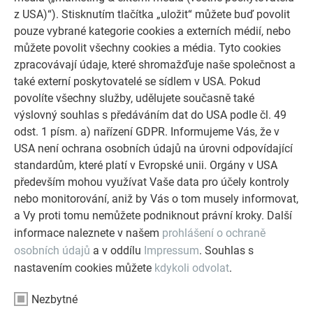
„Věděl jsem, že nejdříve je třeba kreativně myslet a plánovat,
z USA)“). Stisknutím tlačítka „uložit“ můžete buď povolit
a pak pečlivě pokrývat.“ U obytného domu mu chyběla
pouze vybrané kategorie cookies a externích médií, nebo
vhodná vztažná hrana pro vyrovnání lineárních
střešních
můžete povolit všechny cookies a média. Tyto cookies
šablon
. Ale pomohl si tak, že si na výkresech a částečně
zpracovávají údaje, které shromažďuje naše společnost a
také na střeše vyznačil linii probíhající středem. Směrem od
také externí poskytovatelé se sídlem v USA. Pokud
ní zakreslil na dřevěném plném bednění spodní konstrukce
povolíte všechny služby, udělujete současně také
polohu jednotlivých šablon a pak je teprve pokládal.
výslovný souhlas s předáváním dat do USA podle čl. 49
Stavebníci řemeslníkovi, který převzal teprve před několika
odst. 1 písm. a) nařízení GDPR. Informujeme Vás, že v
málo měsíci podnik po otci, plně důvěřovali a s výsledkem
USA není ochrana osobních údajů na úrovni odpovídající
jsou spokojeni. Mistr Proba trval na tom, že bude práci na
standardům, které platí v Evropské unii. Orgány v USA
střeše provádět sám, konec konců „člověk nesmí vyjít z
především mohou využívat Vaše data pro účely kontroly
cviku“.
nebo monitorování, aniž by Vás o tom musely informovat,
a Vy proti tomu nemůžete podniknout právní kroky. Další
informace naleznete v našem
prohlášení o ochraně
osobních údajů
a v oddílu
Impressum
. Souhlas s
nastavením cookies můžete
kdykoli odvolat
.
Nezbytné