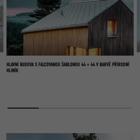
OB
HLAVNÍ BUDOVA S FALCOVANOU ŠABLONOU 44 × 44 V BARVĚ PŘÍRODNÍ
HLINÍK