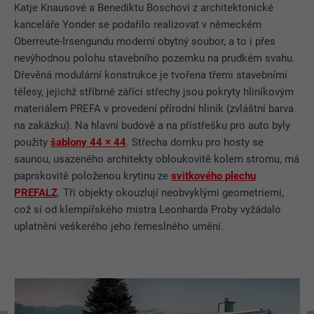
Katje Knausové a Benediktu Boschovi z architektonické
kanceláře Yonder se podařilo realizovat v německém
Oberreute-Irsengundu moderní obytný soubor, a to i přes
nevýhodnou polohu stavebního pozemku na prudkém svahu.
Dřevěná modulární konstrukce je tvořena třemi stavebními
tělesy, jejichž stříbrně zářící střechy jsou pokryty hliníkovým
materiálem PREFA v provedení přírodní hliník (zvláštní barva
na zakázku). Na hlavní budově a na přístřešku pro auto byly
použity
šablony 44 × 44
. Střecha domku pro hosty se
saunou, usazeného architekty obloukovitě kolem stromu, má
paprskovitě položenou krytinu ze
svitkového plechu
PREFALZ
. Tři objekty okouzlují neobvyklými geometriemi,
což si od klempířského mistra Leonharda Proby vyžádalo
uplatnění veškerého jeho řemeslného umění.