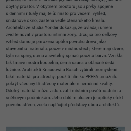
obytný prostor. V obytném prostoru jsou prvky spojené
s denními rituály majitelů: místo pro večerní výhled,
snídaňové okno, zástěna vedle čtenářského křesla.
Architekti ze studia Yonder dokazují, že ovládají umění
zviditelňovat v prostoru intimní zóny. Určující pro celkový
vzhled domu je přirozená optika povrchu dřeva jako
stavebního materiálu; pouze v místnostech, které mají dveře,
byla na spáry, stěnu a světelný spínač použita barva. Vznikla
tak tmavě modrá koupelna, černá sauna a oblačně šedá
ložnice. Architekti Knausová a Bosch vybírali promyšleně
také materiál pro střechy: použití hliníku PREFA umožnilo
pokrýt všechny tři střechy materiálem neměnné kvality.
Odolný materiál může vzdorovat i místním povětrnostním a
sněhovým podmínkám. Jeho dalším plusem je optický efekt
povrchu střech, zcela naplňující představy obou architektů.