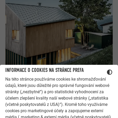
INFORMACE O COOKIES NA STRÁNCE PREFA
Na této stránce používáme cookies ke shromažďování
údajů, které jsou důležité pro správné fungování webové
stránky („nezbytné“) a pro statistické vyhodnocení za
PRÁCE NA STŘEŠE
účelem zlepšení kvality naší webové stránky („statistika
(včetně poskytovatelů z USA)“). Kromě toho využíváme
Složité střešní geometrie souboru v Oberreute-Irsengundu
cookies pro marketingové účely a zapojujeme externí
představovaly pro Leonharda Probu mimořádnou výzvu:
média („marketing & externí média (včetně poskytovatelů