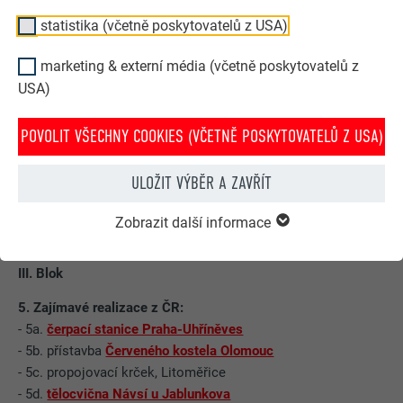
statistika (včetně poskytovatelů z USA)
marketing & externí média (včetně poskytovatelů z
USA)
POVOLIT VŠECHNY COOKIES (VČETNĚ POSKYTOVATELŮ Z USA)
ULOŽIT VÝBĚR A ZAVŘÍT
III. BLOK
Zobrazit další informace
12:00 - 13:00
III. Blok
5. Zajímavé realizace z ČR:
- 5a.
čerpací stanice Praha-Uhříněves
- 5b. přístavba
Červeného kostela Olomouc
- 5c. propojovací krček, Litoměřice
- 5d.
tělocvična Návsí u Jablunkova