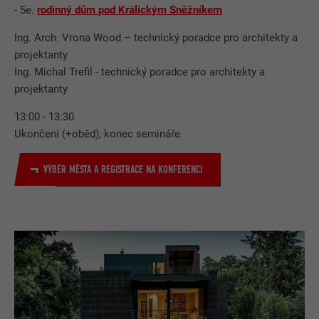
- 5e.
rodinný dům pod Králickým Sněžníkem
Ing. Arch. Vrona Wood – technický poradce pro architekty a
projektanty
Ing. Michal Trefil - technický poradce pro architekty a
projektanty
13:00 - 13:30
Ukončení (+oběd), konec semináře
VÝBĚR MĚSTA A REGISTRACE NA KONFERENCI