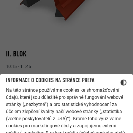
II. BLOK
10:15 - 11:45
II. Blok
INFORMACE O COOKIES NA STRÁNCE PREFA
3. Požadavky norem vs. poznatky z praxe
Na této stránce používáme cookies ke shromažďování
- 3a. odvětrání střech a fasád obecně
údajů, které jsou důležité pro správné fungování webové
- 3b. systémový hřebenáč Jet-Lufter
stránky („nezbytné“) a pro statistické vyhodnocení za
- 3c. odvětrání studené půdy (např. bungalovy) a členitých
účelem zlepšení kvality naší webové stránky („statistika
střech
(včetně poskytovatelů z USA)“). Kromě toho využíváme
- 3d. zapuštěné a zaatikové žlaby
cookies pro marketingové účely a zapojujeme externí
média („marketing & externí média (včetně poskytovatelů