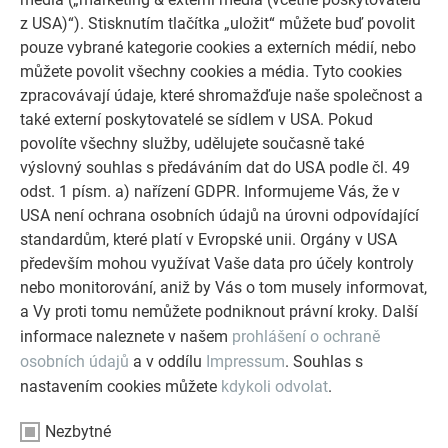
4. Solar, fotovoltaika + novinka solární panel SDP
z USA)“). Stisknutím tlačítka „uložit“ můžete buď povolit
pouze vybrané kategorie cookies a externích médií, nebo
Bc. Andrea Kučerová – tech. por. pro architekty a projektanty
můžete povolit všechny cookies a média. Tyto cookies
Miroslav Oudes – tech. por. pro architekty a projektanty
zpracovávají údaje, které shromažďuje naše společnost a
Ing. Michal Trefil - tech. por. pro architekty a projektanty
také externí poskytovatelé se sídlem v USA. Pokud
Ing. Arch. Aleš Vobejda – tech. por. pro architekty a
povolíte všechny služby, udělujete současně také
projektanty
výslovný souhlas s předáváním dat do USA podle čl. 49
odst. 1 písm. a) nařízení GDPR. Informujeme Vás, že v
11:45 - 12:00
USA není ochrana osobních údajů na úrovni odpovídající
Přestávka na občerstvení
standardům, které platí v Evropské unii. Orgány v USA
především mohou využívat Vaše data pro účely kontroly
nebo monitorování, aniž by Vás o tom musely informovat,
a Vy proti tomu nemůžete podniknout právní kroky. Další
informace naleznete v našem
prohlášení o ochraně
osobních údajů
a v oddílu
Impressum
. Souhlas s
nastavením cookies můžete
kdykoli odvolat
.
Nezbytné