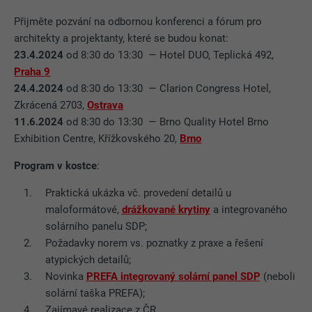
Přijměte pozvání na odbornou konferenci a fórum pro
architekty a projektanty, které se budou konat:
23.4.2024
od 8:30 do 13:30 — Hotel DUO, Teplická 492,
Praha 9
24.4.2024
od 8:30 do 13:30 — Clarion Congress Hotel,
Zkrácená 2703,
Ostrava
11.6.2024
od 8:30 do 13:30 — Brno Quality Hotel Brno
Exhibition Centre, Křížkovského 20,
Brno
Program v kostce
:
Praktická ukázka vč. provedení detailů u
maloformátové,
drážkované krytiny
a integrovaného
solárního panelu SDP;
Požadavky norem vs. poznatky z praxe a řešení
atypických detailů;
Novinka
PREFA integrovaný solární panel SDP
(neboli
solární taška PREFA);
Zajímavé realizace z ČR.