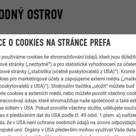
ODNÝ OSTROV
rodní krásy je malý ostrov u jižního pobřeží Anglie, který chce 
E O COOKIES NA STRÁNCE PREFA
 jej chtějí sami objevit. Mitchell Evans Architects v posledních l
ijí v Londýně a chtějí si na ostrově nechat postavit moderní druh
e používáme cookies ke shromažďování údajů, které jsou důležit
ětší svobodu v designu, než by si tradiční venkovský styl mohl 
vé stránky („nezbytné“) a pro statistické vyhodnocení za účele
 je velmi vnímavý k novým věcem! "Na ostrově vidíme věci trochu 
bové stránky („statistika (včetně poskytovatelů z USA)“). Kromě
ies pro marketingové účely a zapojujeme externí média („marke
poskytovatelů z USA)“). Stisknutím tlačítka „uložit“ můžete buď
rie cookies a externích médií, nebo můžete povolit všechny coo
pracovávají údaje, které shromažďuje naše společnost a také ext
VÝHLED
se sídlem v USA. Pokud povolíte všechny služby, udělujete souč
as s předáváním dat do USA podle čl. 49 odst. 1 písm. a) naříz
s, že v USA není ochrana osobních údajů na úrovni odpovídají
Evropské unii. Orgány v USA především mohou využívat Vaše data
oval nemovitost se stávajícím bungalovem, chtěl jej nejprve nech