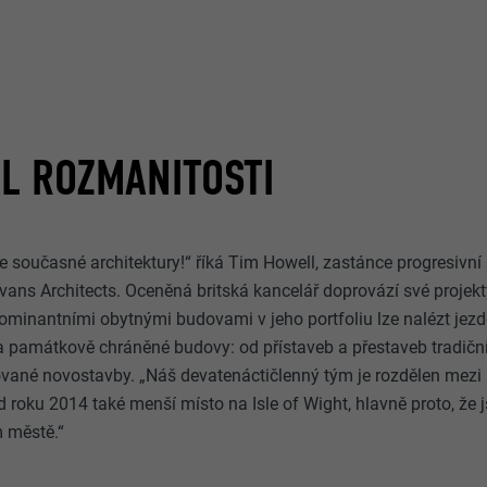
L ROZMANITOSTI
ce současné architektury!“ říká Tim Howell, zastánce progresivní 
 Evans Architects. Oceněná britská kancelář doprovází své projek
dominantními obytnými budovami v jeho portfoliu lze nalézt jezd
 a památkově chráněné budovy: od přístaveb a přestaveb tradič
ované novostavby. „Náš devatenáctičlenný tým je rozdělen mezi
d roku 2014 také menší místo na Isle of Wight, hlavně proto, že 
 městě.“