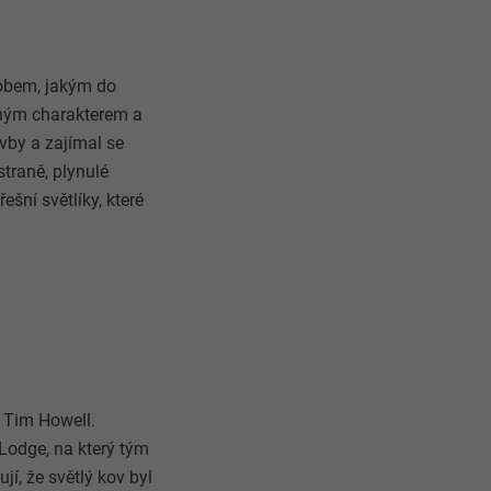
ůsobem, jakým do
ilným charakterem a
vby a zajímal se
 straně, plynulé
šní světlíky, které
e Tim Howell.
Lodge, na který tým
í, že světlý kov byl