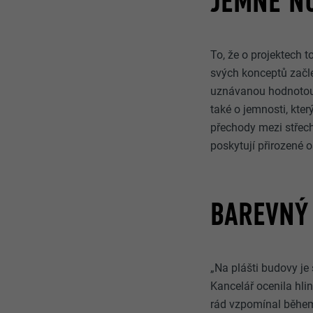
JEMNÉ N
To, že o projektech 
svých konceptů začleň
uznávanou hodnotou.
také o jemnosti, kt
přechody mezi střech
poskytují přirozené o
BAREVNÝ 
„Na plášti budovy je
Kancelář ocenila hli
rád vzpomínal během 