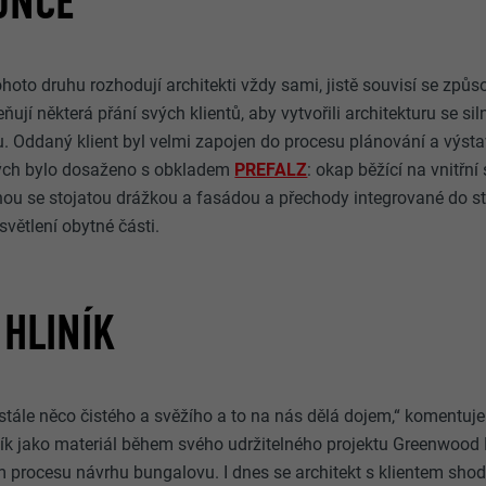
UNCE
tohoto druhu rozhodují architekti vždy sami, jistě souvisí se zp
ují některá přání svých klientů, aby vytvořili architekturu se s
 Oddaný klient byl velmi zapojen do procesu plánování a výsta
erých bylo dosaženo s obkladem
PREFALZ
: okap běžící na vnitřní
ou se stojatou drážkou a fasádou a přechody integrované do stře
světlení obytné části.
HLINÍK
 stále něco čistého a svěžího a to na nás dělá dojem,“ komentuj
ník jako materiál během svého udržitelného projektu Greenwood 
procesu návrhu bungalovu. I dnes se architekt s klientem shoduj