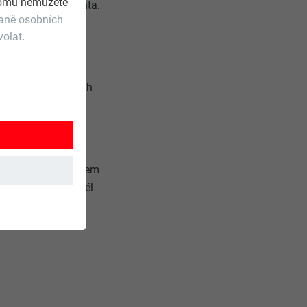
 tomu nemůžete
 architekta a klienta.
raně osobních
volat
.
alého bungalovu,
klid a eleganci.
 design v přírodních
erý tvoří srdce
 na moře a zároveň
istili také klientem
která se táhne podél
ě. Odtud můžete
i La Manche mezi