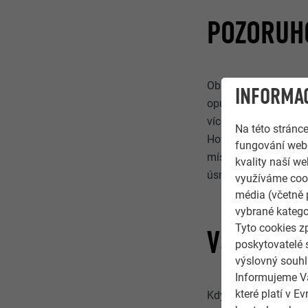
POZORUH
Oblastí výjimečné pří
INFORMAC
opustit, ale důchodci
více klientů, kteří ž
Na této stránc
Howella to znamená v
fungování webo
místní stavební úřad
kvality naší we
úsměvem.
využíváme cook
média (včetně 
vybrané katego
Tyto cookies z
VŠE PRO 
poskytovatelé 
výslovný souhl
Informujeme Vá
které platí v 
Když její klient kup