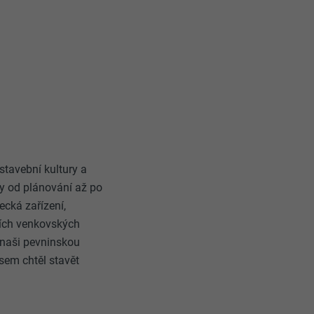
stavební kultury a
ty od plánování až po
ecká zařízení,
ních venkovských
 naši pevninskou
jsem chtěl stavět