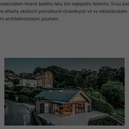
 potenciálem tmavě šedého laku tím nejlepším řešením. Svou ba
vé střechy okolních památkově chráněných vil ve viktoriánském s
ím architektonickým jazykem.