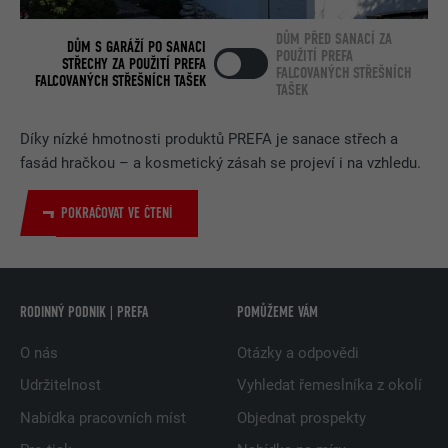
DŮM PŘED SANACÍ ZA
DŮM S GARÁŽÍ PO SANACI
POUŽITÍ PREFA
STŘECHY ZA POUŽITÍ PREFA
FALCOVANÝCH STŘEŠNÍCH
FALCOVANÝCH STŘEŠNÍCH TAŠEK
TAŠEK
Díky nízké hmotnosti produktů PREFA je sanace střech a
fasád hračkou – a kosmetický zásah se projeví i na vzhledu.
POKRAČOVAT VE ČTENÍ
RODINNÝ PODNIK | PREFA
POMŮŽEME VÁM
O nás
Otázky a odpovědi
Udržitelnost
Vyhledat řemeslníka z okolí
Nabídka pracovních míst
Objednat prospekty