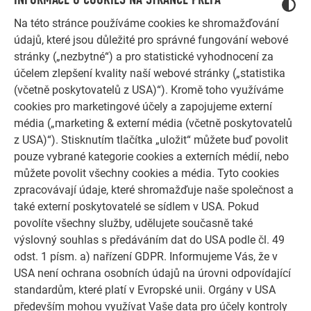
Na této stránce používáme cookies ke shromažďování
údajů, které jsou důležité pro správné fungování webové
stránky („nezbytné“) a pro statistické vyhodnocení za
účelem zlepšení kvality naší webové stránky („statistika
(včetně poskytovatelů z USA)“). Kromě toho využíváme
cookies pro marketingové účely a zapojujeme externí
média („marketing & externí média (včetně poskytovatelů
DALŠÍ OBJEKTY
z USA)“). Stisknutím tlačítka „uložit“ můžete buď povolit
NECHTE SE INSPIROVAT
pouze vybrané kategorie cookies a externích médií, nebo
můžete povolit všechny cookies a média. Tyto cookies
Referenční galerie PREFA ukazuje, jak všestranné může
zpracovávají údaje, které shromažďuje naše společnost a
být využití hliníku. Objevte další působivé projekty s
také externí poskytovatelé se sídlem v USA. Pokud
odolnými hliníkovými řešeními PREFA pro střechy,
povolíte všechny služby, udělujete současně také
solární systémy a fasády.
výslovný souhlas s předáváním dat do USA podle čl. 49
odst. 1 písm. a) nařízení GDPR. Informujeme Vás, že v
PROHLÉDNĚTE SI VÍCE REFERENCÍ
USA není ochrana osobních údajů na úrovni odpovídající
standardům, které platí v Evropské unii. Orgány v USA
především mohou využívat Vaše data pro účely kontroly