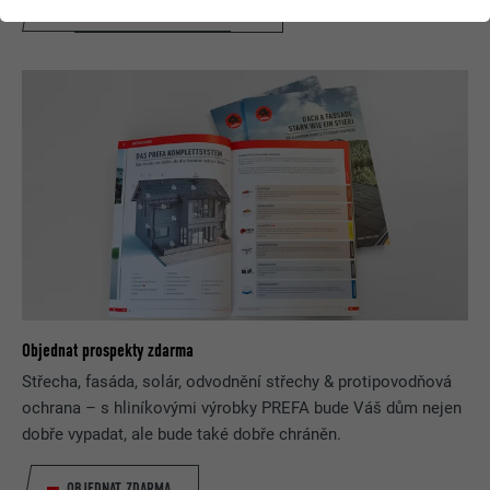
NYNÍ ZÍSKEJTE INSPIRACI ZDARMA!
Objednat prospekty zdarma
Střecha, fasáda, solár, odvodnění střechy & protipovodňová
ochrana – s hliníkovými výrobky PREFA bude Váš dům nejen
dobře vypadat, ale bude také dobře chráněn.
OBJEDNAT ZDARMA