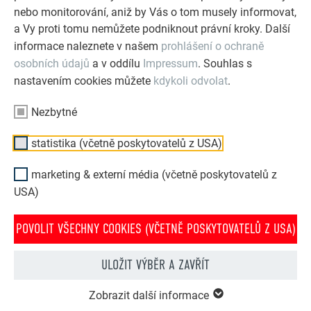
nebo monitorování, aniž by Vás o tom musely informovat,
a Vy proti tomu nemůžete podniknout právní kroky. Další
informace naleznete v našem
prohlášení o ochraně
osobních údajů
a v oddílu
Impressum
. Souhlas s
nastavením cookies můžete
kdykoli odvolat
.
Nezbytné
statistika (včetně poskytovatelů z USA)
marketing & externí média (včetně poskytovatelů z
USA)
POVOLIT VŠECHNY COOKIES (VČETNĚ POSKYTOVATELŮ Z USA)
PREFA konfigurátor střechy & fasády
Navrhněte svůj dům (snů) pomocí PREFA online
ULOŽIT VÝBĚR A ZAVŘÍT
konfigurátoru. Pro zajímavé ztvárnění střechy a fasády
si můžete vybírat z bohaté nabídky výrobků a barev.
Zobrazit další informace