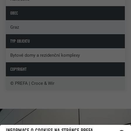
OBEC
Graz
TYP OBJEKTU
Bytové domy a rezidenční komplexy
COPYRIGHT
© PREFA | Croce & Wir
INFORMACE O COOKIES NA STRÁNCE PREFA