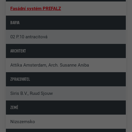
Fasádní systém PREFALZ
BARVA
02 P.10 antracitová
ARCHITEKT
Attika Amsterdam, Arch. Susanne Aniba
ZPRACOVATEL
Siris B.V., Ruud Sjouw
ZEMĚ
Nizozemsko