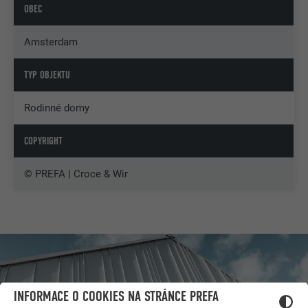
OBEC
Amsterdam
TYP OBJEKTU
Rodinné domy
COPYRIGHT
© PREFA | Croce & Wir
INFORMACE O COOKIES NA STRÁNCE PREFA