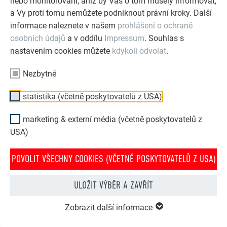
nebo monitorování, aniž by Vás o tom musely informovat,
a Vy proti tomu nemůžete podniknout právní kroky. Další
informace naleznete v našem
prohlášení o ochraně
osobních údajů
a v oddílu
Impressum
. Souhlas s
nastavením cookies můžete
kdykoli odvolat
.
Nezbytné
statistika (včetně poskytovatelů z USA)
marketing & externí média (včetně poskytovatelů z
USA)
PREFA konfigurátor střechy & fasády
POVOLIT VŠECHNY COOKIES (VČETNĚ POSKYTOVATELŮ Z USA)
Navrhněte svůj dům (snů) pomocí PREFA online
konfigurátoru. Pro zajímavé ztvárnění střechy a fasády
ULOŽIT VÝBĚR A ZAVŘÍT
si můžete vybírat z bohaté nabídky výrobků a barev.
Zobrazit další informace
NYNÍ ZÍSKEJTE INSPIRACI ZDARMA!