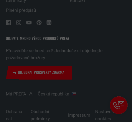
Certifikáty
Kontakt
Plnění předpisů
OBJEVTE MNOHO VÝHOD PRODUKTŮ PREFA
Přesvědčte se hned teď! Jednoduše si objednejte
požadované brožury.
OBJEDNAT PROSPEKTY ZDARMA
Má PREFA
Česká republika
Ochrana
Obchodní
Nastavení
Impressum
dat
podmínky
cookies