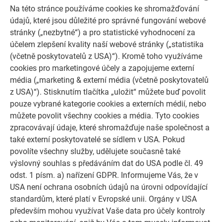
Na této stránce používáme cookies ke shromažďování
údajů, které jsou důležité pro správné fungování webové
stránky („nezbytné“) a pro statistické vyhodnocení za
účelem zlepšení kvality naší webové stránky („statistika
(včetně poskytovatelů z USA)“). Kromě toho využíváme
cookies pro marketingové účely a zapojujeme externí
DALŠÍ OBJEKTY
média („marketing & externí média (včetně poskytovatelů
NECHTE SE INSPIROVAT
z USA)“). Stisknutím tlačítka „uložit“ můžete buď povolit
pouze vybrané kategorie cookies a externích médií, nebo
Referenční galerie PREFA ukazuje, jak všestranné může
můžete povolit všechny cookies a média. Tyto cookies
být využití hliníku. Objevte další působivé projekty s
zpracovávají údaje, které shromažďuje naše společnost a
odolnými hliníkovými řešeními PREFA pro střechy,
také externí poskytovatelé se sídlem v USA. Pokud
solární systémy a fasády.
povolíte všechny služby, udělujete současně také
výslovný souhlas s předáváním dat do USA podle čl. 49
odst. 1 písm. a) nařízení GDPR. Informujeme Vás, že v
PROHLÉDNĚTE SI VÍCE REFERENCÍ
USA není ochrana osobních údajů na úrovni odpovídající
standardům, které platí v Evropské unii. Orgány v USA
především mohou využívat Vaše data pro účely kontroly