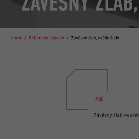
ZÁVĚSNÝ ŽLAB,
Home
Referenční objekty
Závěsný žlab, světle šedý
ÚVOD
Závěsný žlab ve svět