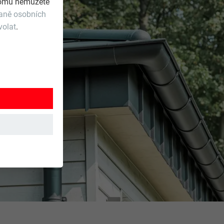
 tomu nemůžete
raně osobních
volat
.