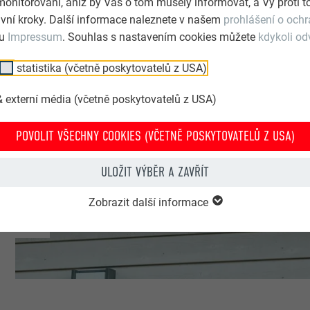
monitorování, aniž by Vás o tom musely informovat, a Vy proti
vní kroky. Další informace naleznete v našem
prohlášení o och
lu
Impressum
. Souhlas s nastavením cookies můžete
kdykoli od
statistika (včetně poskytovatelů z USA)
 externí média (včetně poskytovatelů z USA)
pro
POVOLIT VŠECHNY COOKIES (VČETNĚ POSKYTOVATELŮ Z USA)
ULOŽIT VÝBĚR A ZAVŘÍT
Zobrazit další informace