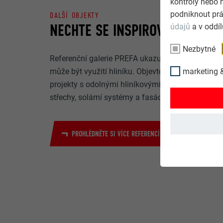
kontroly nebo 
podniknout prá
DALŠÍ OBJEKTY
NECHTE SE INSPIROVAT
údajů
a v oddí
Nezbytné
Referenční galerie PREFA ukazuje, jak všestranné
marketing &
může být využití hliníku. Objevte další působivé
projekty s odolnými hliníkovými řešeními PREFA 
střechy, solární systémy a fasády.
PROHLÉDNĚTE SI VÍCE REFERENCÍ