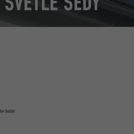
 SVĚTLE ŠEDÝ
le šedé