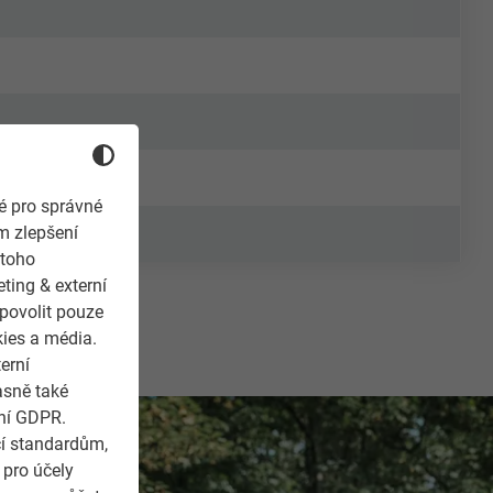
é pro správné
m zlepšení
 toho
ting & externí
 povolit pouze
kies a média.
erní
asně také
ení GDPR.
cí standardům,
 pro účely