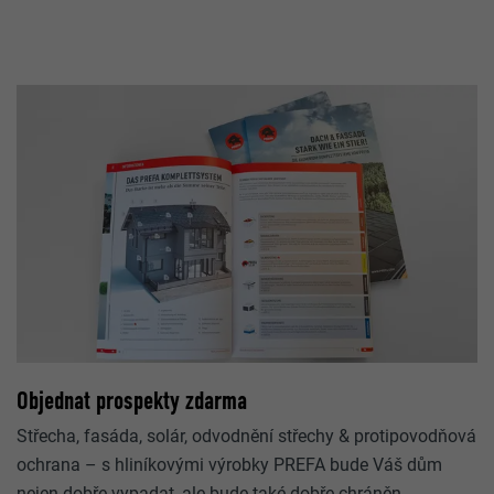
Objednat prospekty zdarma
Střecha, fasáda, solár, odvodnění střechy & protipovodňová
ochrana – s hliníkovými výrobky PREFA bude Váš dům
nejen dobře vypadat, ale bude také dobře chráněn.