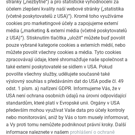
stránky („nezbytné“) a pro statistické vyhodnocení za
účelem zlepšení kvality naší webové stránky („statistika
DALŠÍ OBJEKTY
NECHTE SE INSPIROVAT
(včetně poskytovatelů z USA)“). Kromě toho využíváme
cookies pro marketingové účely a zapojujeme externí
média („marketing & externí média (včetně poskytovatelů
Referenční galerie PREFA ukazuje, jak všestranné může
z USA)“). Stisknutím tlačítka „uložit“ můžete buď povolit
být využití hliníku. Objevte další působivé projekty s
pouze vybrané kategorie cookies a externích médií, nebo
odolnými hliníkovými řešeními PREFA pro střechy,
můžete povolit všechny cookies a média. Tyto cookies
solární systémy a fasády.
zpracovávají údaje, které shromažďuje naše společnost a
také externí poskytovatelé se sídlem v USA. Pokud
PROHLÉDNĚTE SI VÍCE REFERENCÍ
povolíte všechny služby, udělujete současně také
výslovný souhlas s předáváním dat do USA podle čl. 49
odst. 1 písm. a) nařízení GDPR. Informujeme Vás, že v
USA není ochrana osobních údajů na úrovni odpovídající
standardům, které platí v Evropské unii. Orgány v USA
především mohou využívat Vaše data pro účely kontroly
nebo monitorování, aniž by Vás o tom musely informovat,
a Vy proti tomu nemůžete podniknout právní kroky. Další
informace naleznete v našem
prohlášení o ochraně