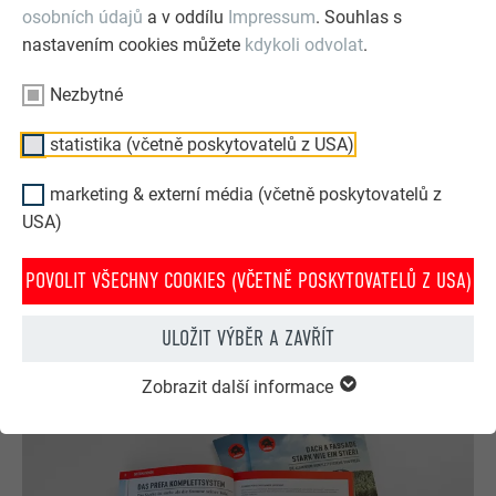
osobních údajů
a v oddílu
Impressum
. Souhlas s
nastavením cookies můžete
kdykoli odvolat
.
Nezbytné
statistika (včetně poskytovatelů z USA)
PREFA konfigurátor střechy & fasády
marketing & externí média (včetně poskytovatelů z
USA)
Navrhněte svůj dům (snů) pomocí PREFA online
konfigurátoru. Pro zajímavé ztvárnění střechy a fasády
POVOLIT VŠECHNY COOKIES (VČETNĚ POSKYTOVATELŮ Z USA)
si můžete vybírat z bohaté nabídky výrobků a barev.
ULOŽIT VÝBĚR A ZAVŘÍT
NYNÍ ZÍSKEJTE INSPIRACI ZDARMA!
Zobrazit další informace