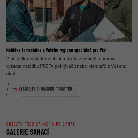
Nabídka řemeslníka z Vašeho regionu speciálně pro Vás
V několika málo krocích si můžete z pohodlí domova
vyžádat nabídku PREFA pokrývačů nebo klempířů z Vašeho
okolí.
VYŽÁDEJTE SI NABÍDKU PRÁVĚ TEĎ
OBJEKTY PŘED SANACÍ A PO SANACI
GALERIE SANACÍ