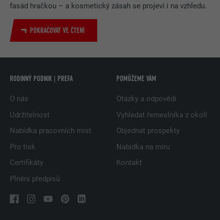
fasád hračkou – a kosmetický zásah se projeví i na vzhledu.
POKRAČOVAT VE ČTENÍ
RODINNÝ PODNIK | PREFA
POMŮŽEME VÁM
O nás
Otázky a odpovědi
Udržitelnost
Vyhledat řemeslníka z okolí
Nabídka pracovních míst
Objednat prospekty
Pro tisk
Nabídka na míru
Certifikáty
Kontakt
Plnění předpisů