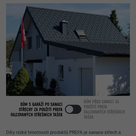
DŮM PŘED SANACÍ ZA
DŮM S GARÁŽÍ PO SANACI
POUŽITÍ PREFA
STŘECHY ZA POUŽITÍ PREFA
FALCOVANÝCH STŘEŠNÍCH
FALCOVANÝCH STŘEŠNÍCH TAŠEK
TAŠEK
Díky nízké hmotnosti produktů PREFA je sanace střech a