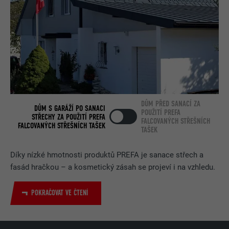
DŮM PŘED SANACÍ ZA
DŮM S GARÁŽÍ PO SANACI
POUŽITÍ PREFA
STŘECHY ZA POUŽITÍ PREFA
FALCOVANÝCH STŘEŠNÍCH
FALCOVANÝCH STŘEŠNÍCH TAŠEK
TAŠEK
Díky nízké hmotnosti produktů PREFA je sanace střech a
fasád hračkou – a kosmetický zásah se projeví i na vzhledu.
POKRAČOVAT VE ČTENÍ