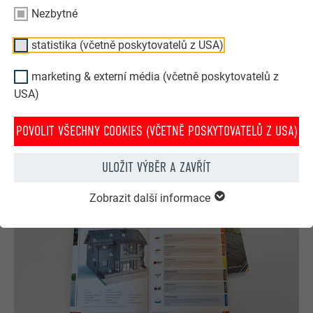
Nezbytné
PREFA konfigurátor střechy & fasády
statistika (včetně poskytovatelů z USA)
Navrhněte svůj dům (snů) pomocí PREFA online
konfigurátoru. Pro zajímavé ztvárnění střechy a fasády
marketing & externí média (včetně poskytovatelů z
si můžete vybírat z bohaté nabídky výrobků a barev.
USA)
NYNÍ ZÍSKEJTE INSPIRACI ZDARMA!
POVOLIT VŠECHNY COOKIES (VČETNĚ POSKYTOVATELŮ Z USA)
ULOŽIT VÝBĚR A ZAVŘÍT
Zobrazit další informace