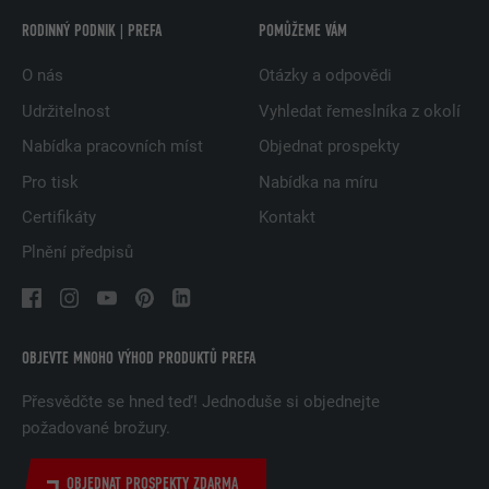
RODINNÝ PODNIK | PREFA
POMŮŽEME VÁM
O nás
Otázky a odpovědi
Udržitelnost
Vyhledat řemeslníka z okolí
Nabídka pracovních míst
Objednat prospekty
Pro tisk
Nabídka na míru
Certifikáty
Kontakt
Plnění předpisů
OBJEVTE MNOHO VÝHOD PRODUKTŮ PREFA
Přesvědčte se hned teď! Jednoduše si objednejte
požadované brožury.
OBJEDNAT PROSPEKTY ZDARMA