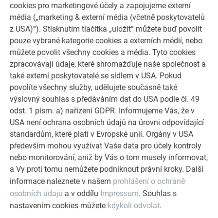
cookies pro marketingové účely a zapojujeme externí
odolnými hliníkovými řešeními PREFA pro střechy,
média („marketing & externí média (včetně poskytovatelů
solární systémy a fasády.
z USA)“). Stisknutím tlačítka „uložit“ můžete buď povolit
pouze vybrané kategorie cookies a externích médií, nebo
můžete povolit všechny cookies a média. Tyto cookies
PROHLÉDNĚTE SI VÍCE REFERENCÍ
zpracovávají údaje, které shromažďuje naše společnost a
také externí poskytovatelé se sídlem v USA. Pokud
povolíte všechny služby, udělujete současně také
výslovný souhlas s předáváním dat do USA podle čl. 49
odst. 1 písm. a) nařízení GDPR. Informujeme Vás, že v
USA není ochrana osobních údajů na úrovni odpovídající
standardům, které platí v Evropské unii. Orgány v USA
především mohou využívat Vaše data pro účely kontroly
nebo monitorování, aniž by Vás o tom musely informovat,
a Vy proti tomu nemůžete podniknout právní kroky. Další
informace naleznete v našem
prohlášení o ochraně
osobních údajů
a v oddílu
Impressum
. Souhlas s
nastavením cookies můžete
kdykoli odvolat
.