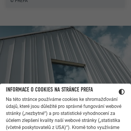
© PREFA
INFORMACE O COOKIES NA STRÁNCE PREFA
Na této stránce používáme cookies ke shromažďování
DALŠÍ OBJEKTY
údajů, které jsou důležité pro správné fungování webové
NECHTE SE INSPIROVAT
stránky („nezbytné“) a pro statistické vyhodnocení za
účelem zlepšení kvality naší webové stránky („statistika
Referenční galerie PREFA ukazuje, jak všestranné může
(včetně poskytovatelů z USA)“). Kromě toho využíváme
být využití hliníku. Objevte další působivé projekty s