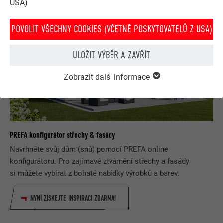
USA)
POVOLIT VŠECHNY COOKIES (VČETNĚ POSKYTOVATELŮ Z USA)
ULOŽIT VÝBĚR A ZAVŘÍT
Zobrazit další informace
PREFA konfigurátor střechy & fasády
Navrhněte svůj dům (snů) pomocí PREFA online
konfigurátoru. Pro zajímavé ztvárnění střechy a fasády
si můžete vybírat z bohaté nabídky výrobků a barev.
NYNÍ ZÍSKEJTE INSPIRACI ZDARMA!