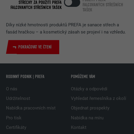
STŘECHY ZA POUŽITÍ PREFA
FALCOVANÝCH STŘEŠNÍCH
FALCOVANÝCH STŘEŠNÍCH TAŠEK
TAŠEK
Díky nízké hmotnosti produktů PREFA je sanace střech a
fasád hračkou – a kosmetický zásah se projeví i na vzhledu.
POKRAČOVAT VE ČTENÍ
RODINNÝ PODNIK | PREFA
POMŮŽEME VÁM
O nás
Otázky a odpovědi
Udržitelnost
Vyhledat řemeslníka z okolí
Nabídka pracovních míst
Objednat prospekty
Pro tisk
Nabídka na míru
Certifikáty
Kontakt