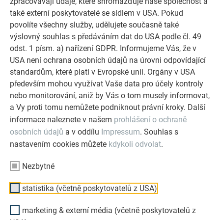
zpracovávají údaje, které shromažďuje naše společnost a
také externí poskytovatelé se sídlem v USA. Pokud
povolíte všechny služby, udělujete současně také
výslovný souhlas s předáváním dat do USA podle čl. 49
odst. 1 písm. a) nařízení GDPR. Informujeme Vás, že v
USA není ochrana osobních údajů na úrovni odpovídající
DALŠÍ OBJEKTY
standardům, které platí v Evropské unii. Orgány v USA
NECHTE SE INSPIROVAT
především mohou využívat Vaše data pro účely kontroly
nebo monitorování, aniž by Vás o tom musely informovat,
Referenční galerie PREFA ukazuje, jak všestranné může
a Vy proti tomu nemůžete podniknout právní kroky. Další
být využití hliníku. Objevte další působivé projekty s
informace naleznete v našem
prohlášení o ochraně
odolnými hliníkovými řešeními PREFA pro střechy,
osobních údajů
a v oddílu
Impressum
. Souhlas s
solární systémy a fasády.
nastavením cookies můžete
kdykoli odvolat
.
PROHLÉDNĚTE SI VÍCE REFERENCÍ
Nezbytné
statistika (včetně poskytovatelů z USA)
marketing & externí média (včetně poskytovatelů z