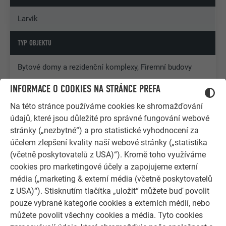
Larvik
TYP OBJEKTU
Bytové domy a rezidenční komplexy, Firemní budovy
INFORMACE O COOKIES NA STRÁNCE PREFA
COPYRIGHT
Na této stránce používáme cookies ke shromažďování
© PREFA | Croce & Wir
údajů, které jsou důležité pro správné fungování webové
stránky („nezbytné“) a pro statistické vyhodnocení za
účelem zlepšení kvality naší webové stránky („statistika
(včetně poskytovatelů z USA)“). Kromě toho využíváme
cookies pro marketingové účely a zapojujeme externí
média („marketing & externí média (včetně poskytovatelů
z USA)“). Stisknutím tlačítka „uložit“ můžete buď povolit
pouze vybrané kategorie cookies a externích médií, nebo
můžete povolit všechny cookies a média. Tyto cookies