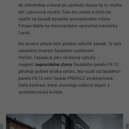
do zlatohněda a těsně po východu slunce by to mohla
být i jalovcově modrá. Tuto hru světel a stínů lze
spatřit na fasádě bývalého průmyslového mlýna
Fritzøe Mølle na Hammerdalen uprostřed městečka
Larvik.
Na severní straně bylo přidáno několik staveb. Ty byly
opláštěny tmavým fasádním systémem
Prefalz. Fasáda je jako skutečný optický
magnet:
nepravidelné zlomy
fasádního panelu FX.12
přitahují pohled diváka vzhůru. Na rozdíl od fasádních
panelů FX.12 není fasáda PREFALZ strukturovaná.
Další kontrast, který umocňuje celkový dojem z
architektonické koláže.