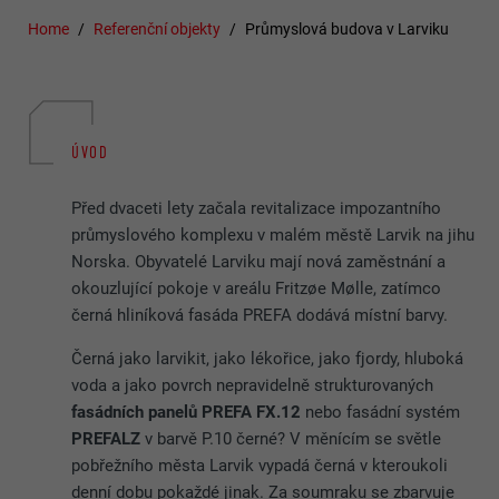
Home
Referenční objekty
Průmyslová budova v Larviku
ÚVOD
Před dvaceti lety začala revitalizace impozantního
průmyslového komplexu v malém městě Larvik na jihu
Norska. Obyvatelé Larviku mají nová zaměstnání a
okouzlující pokoje v areálu Fritzøe Mølle, zatímco
černá hliníková fasáda PREFA dodává místní barvy.
Černá jako larvikit, jako lékořice, jako fjordy, hluboká
voda a jako povrch nepravidelně strukturovaných
fasádních panelů PREFA FX.12
nebo fasádní systém
PREFALZ
v barvě P.10 černé? V měnícím se světle
pobřežního města Larvik vypadá černá v kteroukoli
denní dobu pokaždé jinak. Za soumraku se zbarvuje