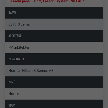
Fasádní panel FX.12
,
Fasádní systém PREFALZ
BARVA
03 P.10 černá
ARCHITEKT
PV arkitekter
ZPRACOVATEL
Herman Nilsen & Sønner AS
ZEMĚ
Norsko
OBEC