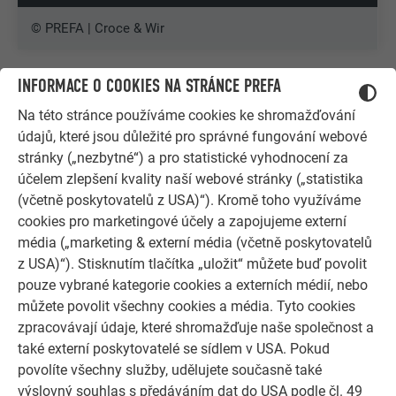
© PREFA | Croce & Wir
INFORMACE O COOKIES NA STRÁNCE PREFA
Na této stránce používáme cookies ke shromažďování
údajů, které jsou důležité pro správné fungování webové
stránky („nezbytné“) a pro statistické vyhodnocení za
účelem zlepšení kvality naší webové stránky („statistika
(včetně poskytovatelů z USA)“). Kromě toho využíváme
cookies pro marketingové účely a zapojujeme externí
média („marketing & externí média (včetně poskytovatelů
z USA)“). Stisknutím tlačítka „uložit“ můžete buď povolit
pouze vybrané kategorie cookies a externích médií, nebo
můžete povolit všechny cookies a média. Tyto cookies
zpracovávají údaje, které shromažďuje naše společnost a
DALŠÍ OBJEKTY
také externí poskytovatelé se sídlem v USA. Pokud
NECHTE SE INSPIROVAT
povolíte všechny služby, udělujete současně také
výslovný souhlas s předáváním dat do USA podle čl. 49