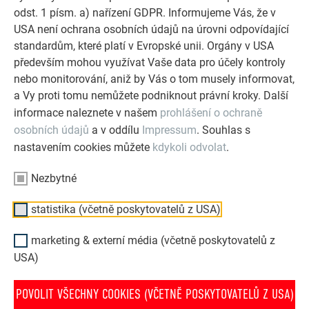
Referenční galerie PREFA ukazuje, jak všestranné může
odst. 1 písm. a) nařízení GDPR. Informujeme Vás, že v
být využití hliníku. Objevte další působivé projekty s
USA není ochrana osobních údajů na úrovni odpovídající
odolnými hliníkovými řešeními PREFA pro střechy,
standardům, které platí v Evropské unii. Orgány v USA
solární systémy a fasády.
především mohou využívat Vaše data pro účely kontroly
nebo monitorování, aniž by Vás o tom musely informovat,
a Vy proti tomu nemůžete podniknout právní kroky. Další
PROHLÉDNĚTE SI VÍCE REFERENCÍ
informace naleznete v našem
prohlášení o ochraně
osobních údajů
a v oddílu
Impressum
. Souhlas s
nastavením cookies můžete
kdykoli odvolat
.
Nezbytné
statistika (včetně poskytovatelů z USA)
marketing & externí média (včetně poskytovatelů z
USA)
POVOLIT VŠECHNY COOKIES (VČETNĚ POSKYTOVATELŮ Z USA)