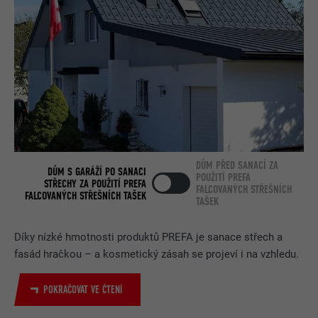
DŮM PŘED SANACÍ ZA
DŮM S GARÁŽÍ PO SANACI
POUŽITÍ PREFA
STŘECHY ZA POUŽITÍ PREFA
FALCOVANÝCH STŘEŠNÍCH
FALCOVANÝCH STŘEŠNÍCH TAŠEK
TAŠEK
Díky nízké hmotnosti produktů PREFA je sanace střech a
fasád hračkou – a kosmetický zásah se projeví i na vzhledu.
POKRAČOVAT VE ČTENÍ