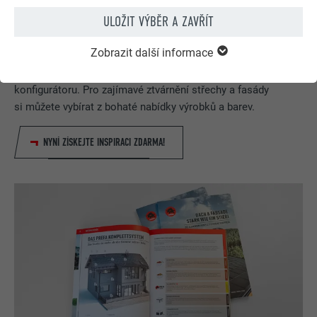
ULOŽIT VÝBĚR A ZAVŘÍT
PREFA konfigurátor střechy & fasády
Zobrazit další informace
Navrhněte svůj dům (snů) pomocí PREFA online
konfigurátoru. Pro zajímavé ztvárnění střechy a fasády
si můžete vybírat z bohaté nabídky výrobků a barev.
NYNÍ ZÍSKEJTE INSPIRACI ZDARMA!