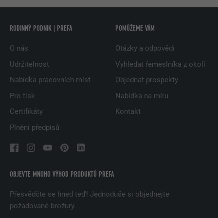
RODINNÝ PODNIK | PREFA
POMŮŽEME VÁM
O nás
Otázky a odpovědi
Udržitelnost
Vyhledat řemeslníka z okolí
Nabídka pracovních míst
Objednat prospekty
Pro tisk
Nabídka na míru
Certifikáty
Kontakt
Plnění předpisů
OBJEVTE MNOHO VÝHOD PRODUKTŮ PREFA
Přesvědčte se hned teď! Jednoduše si objednejte
požadované brožury.