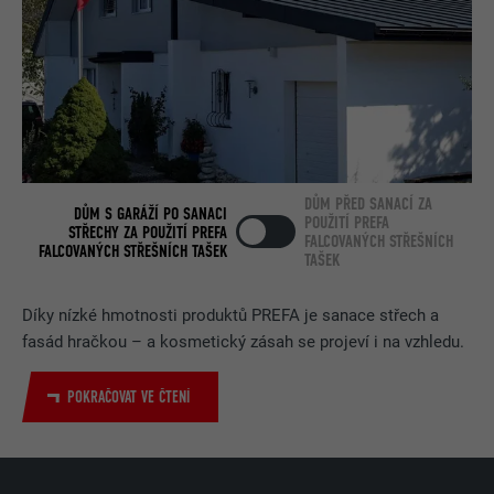
DŮM PŘED SANACÍ ZA
DŮM S GARÁŽÍ PO SANACI
POUŽITÍ PREFA
STŘECHY ZA POUŽITÍ PREFA
FALCOVANÝCH STŘEŠNÍCH
FALCOVANÝCH STŘEŠNÍCH TAŠEK
TAŠEK
Díky nízké hmotnosti produktů PREFA je sanace střech a
fasád hračkou – a kosmetický zásah se projeví i na vzhledu.
POKRAČOVAT VE ČTENÍ