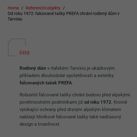
Home
Referenční objekty
Od roku 1972: falcované tašky PREFA chrání rodinný dům v
Tarvisiu
ÚVOD
Rodinný dům
v italském Tarvisiu je ukázkovým
příkladem dlouhodobé spolehlivosti a estetiky
falcovaných tašek PREFA
.
Robustní falcované tašky chrání budovu před alpskými
povětrnostními podmínkami již
od roku 1972
. Kromě
vynikající ochrany před drsným alpským klimatem
nabízejí hliníkové falcované tašky také nadčasový
design a trvanlivost.