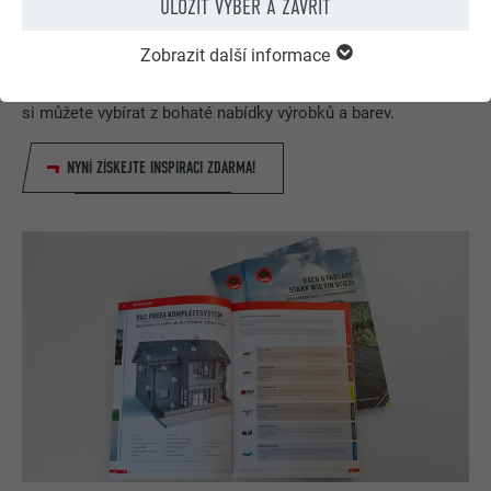
ULOŽIT VÝBĚR A ZAVŘÍT
PREFA konfigurátor střechy & fasády
Zobrazit další informace
Navrhněte svůj dům (snů) pomocí PREFA online
konfigurátoru. Pro zajímavé ztvárnění střechy a fasády
si můžete vybírat z bohaté nabídky výrobků a barev.
NYNÍ ZÍSKEJTE INSPIRACI ZDARMA!