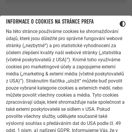
INFORMACE O COOKIES NA STRÁNCE PREFA
Na této stránce používáme cookies ke shromažďování
údajů, které jsou důležité pro správné fungování webové
stránky („nezbytné“) a pro statistické vyhodnocení za
účelem zlepšení kvality naší webové stránky („statistika
(včetně poskytovatelů z USA)“). Kromě toho využíváme
cookies pro marketingové účely a zapojujeme externí
média („marketing & externí média (včetně poskytovatelů
z USA)“). Stisknutím tlačítka „uložit“ můžete buď povolit
pouze vybrané kategorie cookies a externích médií, nebo
můžete povolit všechny cookies a média. Tyto cookies
DALŠÍ OBJEKTY
zpracovávají údaje, které shromažďuje naše společnost a
NECHTE SE INSPIROVAT
také externí poskytovatelé se sídlem v USA. Pokud
povolíte všechny služby, udělujete současně také
Referenční galerie PREFA ukazuje, jak všestranné může
výslovný souhlas s předáváním dat do USA podle čl. 49
být využití hliníku. Objevte další působivé projekty s
odst. 1 písm. a) nařízení GDPR. Informujeme Vás, že v