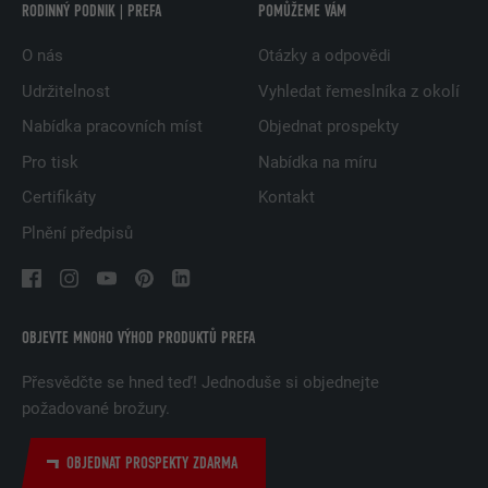
RODINNÝ PODNIK | PREFA
POMŮŽEME VÁM
O nás
Otázky a odpovědi
Udržitelnost
Vyhledat řemeslníka z okolí
Nabídka pracovních míst
Objednat prospekty
Pro tisk
Nabídka na míru
Certifikáty
Kontakt
Plnění předpisů
OBJEVTE MNOHO VÝHOD PRODUKTŮ PREFA
Přesvědčte se hned teď! Jednoduše si objednejte
požadované brožury.
OBJEDNAT PROSPEKTY ZDARMA