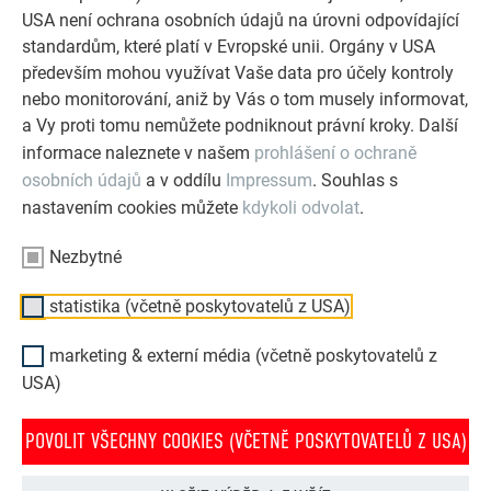
odolnými hliníkovými řešeními PREFA pro střechy,
USA není ochrana osobních údajů na úrovni odpovídající
solární systémy a fasády.
standardům, které platí v Evropské unii. Orgány v USA
především mohou využívat Vaše data pro účely kontroly
nebo monitorování, aniž by Vás o tom musely informovat,
PROHLÉDNĚTE SI VÍCE REFERENCÍ
a Vy proti tomu nemůžete podniknout právní kroky. Další
informace naleznete v našem
prohlášení o ochraně
osobních údajů
a v oddílu
Impressum
. Souhlas s
nastavením cookies můžete
kdykoli odvolat
.
Nezbytné
statistika (včetně poskytovatelů z USA)
marketing & externí média (včetně poskytovatelů z
USA)
POVOLIT VŠECHNY COOKIES (VČETNĚ POSKYTOVATELŮ Z USA)