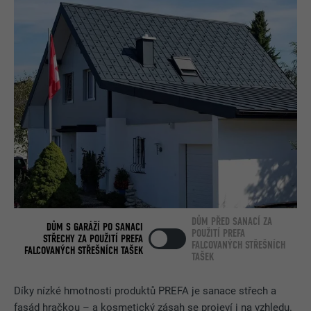
DŮM PŘED SANACÍ ZA
DŮM S GARÁŽÍ PO SANACI
POUŽITÍ PREFA
STŘECHY ZA POUŽITÍ PREFA
FALCOVANÝCH STŘEŠNÍCH
FALCOVANÝCH STŘEŠNÍCH TAŠEK
TAŠEK
Díky nízké hmotnosti produktů PREFA je sanace střech a
fasád hračkou – a kosmetický zásah se projeví i na vzhledu.