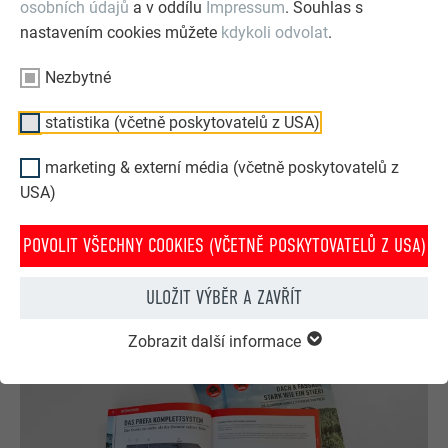
osobních údajů
a v oddílu
Impressum
. Souhlas s
nastavením cookies můžete
kdykoli odvolat
.
Nezbytné
statistika (včetně poskytovatelů z USA)
PREFA konfigurátor střechy & fasády
marketing & externí média (včetně poskytovatelů z
Navrhněte svůj dům (snů) pomocí PREFA online
USA)
konfigurátoru. Pro zajímavé ztvárnění střechy a fasády
si můžete vybírat z bohaté nabídky výrobků a barev.
POVOLIT VŠECHNY COOKIES (VČETNĚ POSKYTOVATELŮ Z USA)
NYNÍ ZÍSKEJTE INSPIRACI ZDARMA!
ULOŽIT VÝBĚR A ZAVŘÍT
Zobrazit další informace