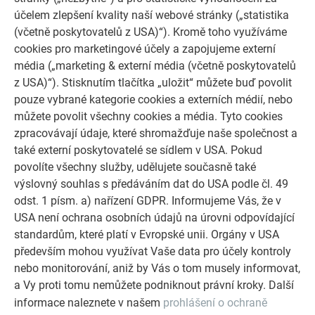
DALŠÍ OBJEKTY
účelem zlepšení kvality naší webové stránky („statistika
NECHTE SE INSPIROVAT
(včetně poskytovatelů z USA)“). Kromě toho využíváme
cookies pro marketingové účely a zapojujeme externí
Referenční galerie PREFA ukazuje, jak všestranné může
média („marketing & externí média (včetně poskytovatelů
být využití hliníku. Objevte další působivé projekty s
z USA)“). Stisknutím tlačítka „uložit“ můžete buď povolit
odolnými hliníkovými řešeními PREFA pro střechy,
pouze vybrané kategorie cookies a externích médií, nebo
solární systémy a fasády.
můžete povolit všechny cookies a média. Tyto cookies
zpracovávají údaje, které shromažďuje naše společnost a
také externí poskytovatelé se sídlem v USA. Pokud
PROHLÉDNĚTE SI VÍCE REFERENCÍ
povolíte všechny služby, udělujete současně také
výslovný souhlas s předáváním dat do USA podle čl. 49
odst. 1 písm. a) nařízení GDPR. Informujeme Vás, že v
USA není ochrana osobních údajů na úrovni odpovídající
standardům, které platí v Evropské unii. Orgány v USA
především mohou využívat Vaše data pro účely kontroly
nebo monitorování, aniž by Vás o tom musely informovat,
a Vy proti tomu nemůžete podniknout právní kroky. Další
informace naleznete v našem
prohlášení o ochraně