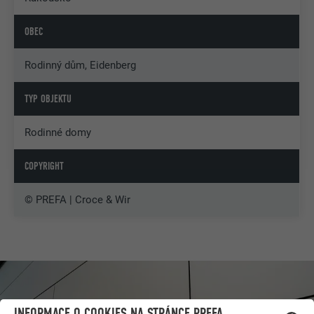
OBEC
Rodinný dům, Eidenberg
TYP OBJEKTU
Rodinné domy
COPYRIGHT
© PREFA | Croce & Wir
INFORMACE O COOKIES NA STRÁNCE PREFA