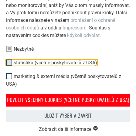
nebo monitorování, aniž by Vás o tom musely informovat,
a Vy proti tomu nemůžete podniknout právní kroky. Další
informace naleznete v našem
prohlášení o ochraně
osobních údajů
a v oddílu
Impressum
. Souhlas s
nastavením cookies můžete
kdykoli odvolat
.
Nezbytné
statistika (včetně poskytovatelů z USA)
marketing & externí média (včetně poskytovatelů z
USA)
POVOLIT VŠECHNY COOKIES (VČETNĚ POSKYTOVATELŮ Z USA)
PREFA konfigurátor střechy & fasády
Navrhněte svůj dům (snů) pomocí PREFA online
ULOŽIT VÝBĚR A ZAVŘÍT
konfigurátoru. Pro zajímavé ztvárnění střechy a fasády
si můžete vybírat z bohaté nabídky výrobků a barev.
Zobrazit další informace