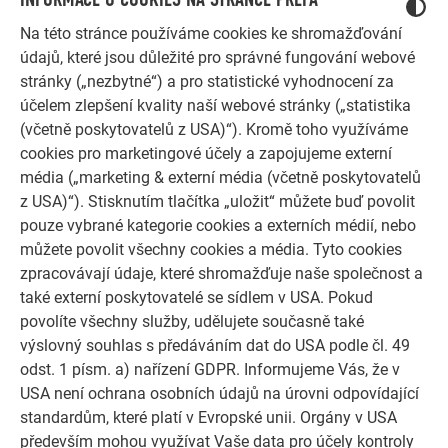
Na této stránce používáme cookies ke shromažďování
údajů, které jsou důležité pro správné fungování webové
stránky („nezbytné“) a pro statistické vyhodnocení za
účelem zlepšení kvality naší webové stránky („statistika
(včetně poskytovatelů z USA)“). Kromě toho využíváme
cookies pro marketingové účely a zapojujeme externí
média („marketing & externí média (včetně poskytovatelů
DALŠÍ OBJEKTY
z USA)“). Stisknutím tlačítka „uložit“ můžete buď povolit
NECHTE SE INSPIROVAT
pouze vybrané kategorie cookies a externích médií, nebo
můžete povolit všechny cookies a média. Tyto cookies
Referenční galerie PREFA ukazuje, jak všestranné může
zpracovávají údaje, které shromažďuje naše společnost a
být využití hliníku. Objevte další působivé projekty s
také externí poskytovatelé se sídlem v USA. Pokud
odolnými hliníkovými řešeními PREFA pro střechy,
povolíte všechny služby, udělujete současně také
solární systémy a fasády.
výslovný souhlas s předáváním dat do USA podle čl. 49
odst. 1 písm. a) nařízení GDPR. Informujeme Vás, že v
PROHLÉDNĚTE SI VÍCE REFERENCÍ
USA není ochrana osobních údajů na úrovni odpovídající
standardům, které platí v Evropské unii. Orgány v USA
především mohou využívat Vaše data pro účely kontroly