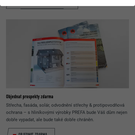
NYNÍ ZÍSKEJTE INSPIRACI ZDARMA!
Objednat prospekty zdarma
Střecha, fasáda, solár, odvodnění střechy & protipovodňová
ochrana – s hliníkovými výrobky PREFA bude Váš dům nejen
dobře vypadat, ale bude také dobře chráněn.
OBJEDNAT ZDARMA