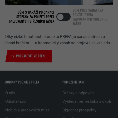
DŮM PŘED SANACÍ ZA
DŮM S GARÁŽÍ PO SANACI
POUŽITÍ PREFA
STŘECHY ZA POUŽITÍ PREFA
FALCOVANÝCH STŘEŠNÍCH
FALCOVANÝCH STŘEŠNÍCH TAŠEK
TAŠEK
Díky nízké hmotnosti produktů PREFA je sanace střech a
fasád hračkou – a kosmetický zásah se projeví i na vzhledu.
POKRAČOVAT VE ČTENÍ
RODINNÝ PODNIK | PREFA
POMŮŽEME VÁM
O nás
Otázky a odpovědi
Udržitelnost
Vyhledat řemeslníka z okolí
Nabídka pracovních míst
Objednat prospekty