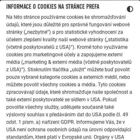
INFORMACE O COOKIES NA STRÁNCE PREFA
Na této stránce používáme cookies ke shromažďování
údajů, které jsou důležité pro správné fungování webové
stránky („nezbytné“) a pro statistické vyhodnocení za
účelem zlepšení kvality naší webové stránky („statistika
(včetně poskytovatelů z USA)“). Kromě toho využíváme
cookies pro marketingové účely a zapojujeme externí
média („marketing & externí média (včetně poskytovatelů
z USA)“). Stisknutím tlačítka „uložit“ můžete buď povolit
DALŠÍ OBJEKTY
pouze vybrané kategorie cookies a externích médií, nebo
NECHTE SE INSPIROVAT
můžete povolit všechny cookies a média. Tyto cookies
zpracovávají údaje, které shromažďuje naše společnost a
Referenční galerie PREFA ukazuje, jak všestranné může
také externí poskytovatelé se sídlem v USA. Pokud
být využití hliníku. Objevte další působivé projekty s
povolíte všechny služby, udělujete současně také
odolnými hliníkovými řešeními PREFA pro střechy,
výslovný souhlas s předáváním dat do USA podle čl. 49
solární systémy a fasády.
odst. 1 písm. a) nařízení GDPR. Informujeme Vás, že v
USA není ochrana osobních údajů na úrovni odpovídající
PROHLÉDNĚTE SI VÍCE REFERENCÍ
standardům, které platí v Evropské unii. Orgány v USA