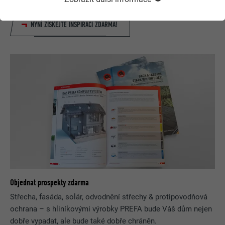
NYNÍ ZÍSKEJTE INSPIRACI ZDARMA!
Objednat prospekty zdarma
Střecha, fasáda, solár, odvodnění střechy & protipovodňová
ochrana – s hliníkovými výrobky PREFA bude Váš dům nejen
dobře vypadat, ale bude také dobře chráněn.