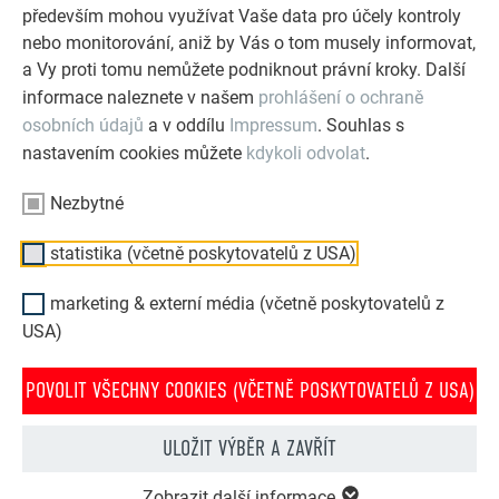
především mohou využívat Vaše data pro účely kontroly
nebo monitorování, aniž by Vás o tom musely informovat,
a Vy proti tomu nemůžete podniknout právní kroky. Další
informace naleznete v našem
prohlášení o ochraně
osobních údajů
a v oddílu
Impressum
. Souhlas s
nastavením cookies můžete
kdykoli odvolat
.
Nezbytné
statistika (včetně poskytovatelů z USA)
marketing & externí média (včetně poskytovatelů z
USA)
POVOLIT VŠECHNY COOKIES (VČETNĚ POSKYTOVATELŮ Z USA)
PREFA konfigurátor střechy & fasády
Navrhněte svůj dům (snů) pomocí PREFA online
ULOŽIT VÝBĚR A ZAVŘÍT
konfigurátoru. Pro zajímavé ztvárnění střechy a fasády
Zobrazit další informace
si můžete vybírat z bohaté nabídky výrobků a barev.