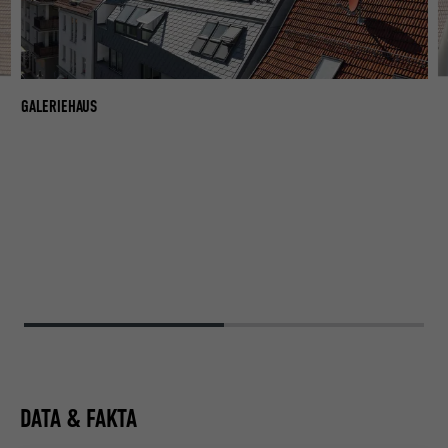
Ě
GA
GALERIEHAUS
DATA & FAKTA