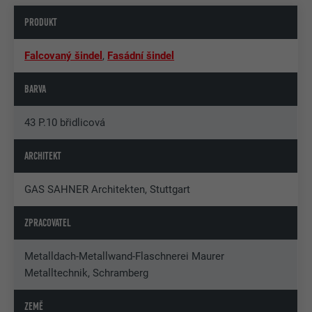
PRODUKT
Falcovaný šindel
,
Fasádní šindel
BARVA
43 P.10 břidlicová
ARCHITEKT
GAS SAHNER Architekten, Stuttgart
ZPRACOVATEL
Metalldach-Metallwand-Flaschnerei Maurer
Metalltechnik, Schramberg
ZEMĚ