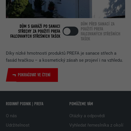
DŮM PŘED SANACÍ ZA
DŮM S GARÁŽÍ PO SANACI
POUŽITÍ PREFA
STŘECHY ZA POUŽITÍ PREFA
FALCOVANÝCH STŘEŠNÍCH
FALCOVANÝCH STŘEŠNÍCH TAŠEK
TAŠEK
Díky nízké hmotnosti produktů PREFA je sanace střech a
fasád hračkou – a kosmetický zásah se projeví i na vzhledu.
POKRAČOVAT VE ČTENÍ
RODINNÝ PODNIK | PREFA
POMŮŽEME VÁM
O nás
Otázky a odpovědi
Udržitelnost
Vyhledat řemeslníka z okolí