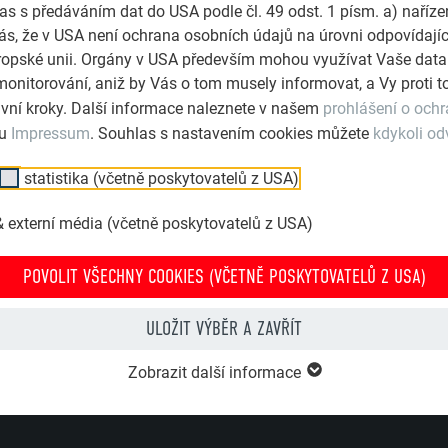
as s předáváním dat do USA podle čl. 49 odst. 1 písm. a) naříz
s, že v USA není ochrana osobních údajů na úrovni odpovídají
Evropské unii. Orgány v USA především mohou využívat Vaše data
monitorování, aniž by Vás o tom musely informovat, a Vy proti
vní kroky. Další informace naleznete v našem
prohlášení o och
POMŮŽEME VÁM
OBJEVTE MN
lu
Impressum
. Souhlas s nastavením cookies můžete
kdykoli od
Otázky a odpovědi
Přesvědčte
statistika (včetně poskytovatelů z USA)
požadované
Vyhledat řemeslníka z okolí
 externí média (včetně poskytovatelů z USA)
Objednat prospekty
OBJED
POVOLIT VŠECHNY COOKIES (VČETNĚ POSKYTOVATELŮ Z USA)
Nabídka na míru
Kontakt
ULOŽIT VÝBĚR A ZAVŘÍT
Zobrazit další informace