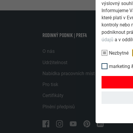
výslovný souhl
Informujeme Vá
které platí v 
kontroly nebo 
podniknout prá
RODINNÝ PODNIK | PREFA
údajů
a v oddí
O nás
Nezbytné
Udržitelnost
marketing &
Nabídka pracovních míst
Pro tisk
Certifikáty
Plnění předpisů