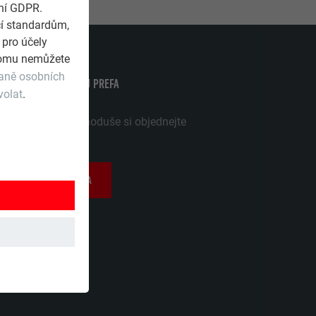
ení GDPR.
cí standardům,
 pro účely
 tomu nemůžete
raně osobních
OHO VÝHOD PRODUKTŮ PREFA
volat
.
 se hned teď! Jednoduše si objednejte
 brožury.
NAT PROSPEKTY ZDARMA