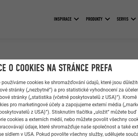
INSPIRACE
PRODUKTY
SERVIS
ytina v přírodním provedení není hlavním problémem zatékání po
E O COOKIES NA STRÁNCE PREFA
 této krytiny perforací skrze materiál, které je problematické p
ož pryžové podložky nemohou těsnit věčně.Obyvatelé bytového d
e používáme cookies ke shromažďování údajů, které jsou důležit
 dvouplášťové střešní skladby, která bude dostatečně provětra
vé stránky („nezbytné“) a pro statistické vyhodnocení za účele
í střešní skladby. Výběr materiálu padl na PREFA falcovanou ša
bové stránky („statistika (včetně poskytovatelů z USA)“). Kromě
ch PREFALZ vše v barvě P.10 břidlicová stucco. Kompletní odvod
ies pro marketingové účely a zapojujeme externí média („marke
vě antracitová. Na veškerý materiál je poskytována záruka 40 let
poskytovatelů z USA)“). Stisknutím tlačítka „uložit“ můžete buď
rie cookies a externích médií, nebo můžete povolit všechny coo
P, Milan Beneš, Svitavy
pracovávají údaje, které shromažďuje naše společnost a také ext
se sídlem v USA. Pokud povolíte všechny služby, udělujete souč