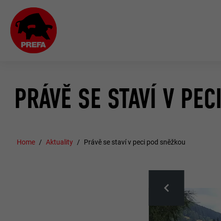
PRÁVĚ SE STAVÍ V PE
Home
Aktuality
Právě se staví v peci pod sněžkou