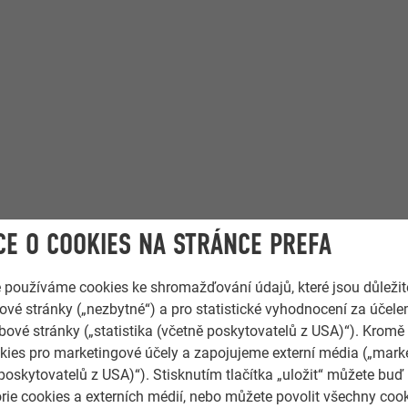
E O COOKIES NA STRÁNCE PREFA
e používáme cookies ke shromažďování údajů, které jsou důležit
vé stránky („nezbytné“) a pro statistické vyhodnocení za účele
bové stránky („statistika (včetně poskytovatelů z USA)“). Kromě
ies pro marketingové účely a zapojujeme externí média („marke
poskytovatelů z USA)“). Stisknutím tlačítka „uložit“ můžete buď
rie cookies a externích médií, nebo můžete povolit všechny coo