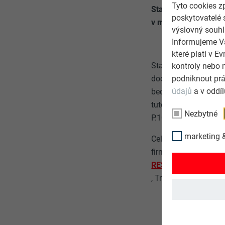
Tyto cookies z
Stavba penzionu Pos
poskytovatelé 
v minulém roce
výslovný souhl
Informujeme Vá
které platí v 
Stavební práce na p
kontroly nebo 
podniknout prá
dochází k zakrýván
údajů
a v oddí
bednění a doplňkovou
tuto specifikaci: tl
Nezbytné
P.10 antracitová. Ja
marketing &
Celková plocha střec
firma
REST.TU s.r.o.
, Trutnov.