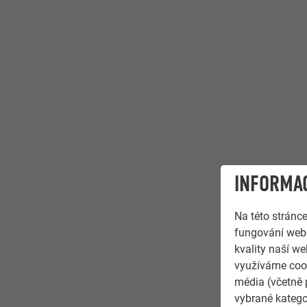
INFORMAC
Na této stránc
fungování webo
kvality naší we
využíváme cook
média (včetně 
vybrané katego