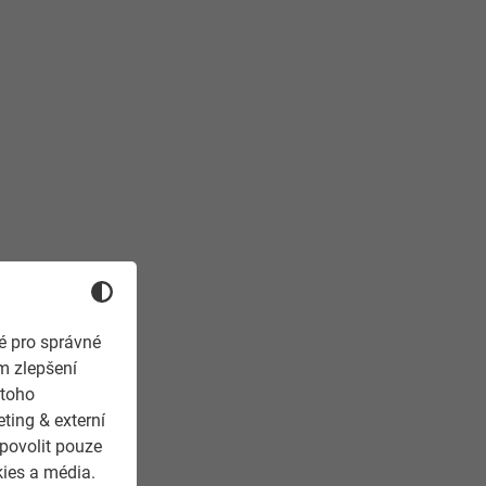
é pro správné
m zlepšení
 toho
ting & externí
 povolit pouze
kies a média.