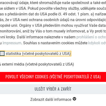
pracovávají údaje, které shromažďuje naše společnost a také ext
t na volné ploše nedaleko autobusového nádraží v Peci pod S
se sídlem v USA. Pokud povolíte všechny služby, udělujete souč
as s předáváním dat do USA podle čl. 49 odst. 1 písm. a) naříz
s, že v USA není ochrana osobních údajů na úrovni odpovídají
Evropské unii. Orgány v USA především mohou využívat Vaše data
enzionu Post má pod kontrolou pardubická firma
Ječmínek s.r
monitorování, aniž by Vás o tom musely informovat, a Vy proti
vní kroky. Další informace naleznete v našem
prohlášení o och
í hrubé stavby. Na střešní provětrávanou skladbu s meze
lu
Impressum
. Souhlas s nastavením cookies můžete
kdykoli od
 hydroizolační vrstvu se falcují hliníkové krycí pásy. Drážkova
oušťka plechu 0,7 mm, rozvinutá šířka svitků 650 mm, povrch h
statistika (včetně poskytovatelů z USA)
k na materiál, tak na stálobarevnost je poskytována záruka 40 let
 externí média (včetně poskytovatelů z USA)
hy je cca 900m2.Kompletní dodávku střechy, včetně klempířskýc
POVOLIT VŠECHNY COOKIES (VČETNĚ POSKYTOVATELŮ Z USA)
ULOŽIT VÝBĚR A ZAVŘÍT
Zobrazit další informace