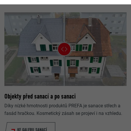
Objekty před sanací a po sanaci
Díky nízké hmotnosti produktů PREFA je sanace střech a
fasád hračkou. Kosmetický zásah se projeví i na vzhledu.
KE GALERII SANACÍ