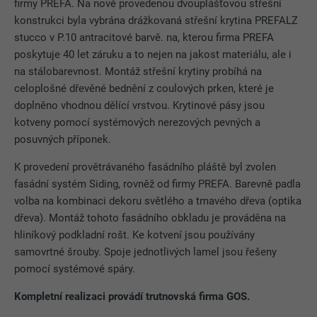
firmy PREFA. Na nově provedenou dvouplášťovou střešní
konstrukci byla vybrána drážkovaná střešní krytina PREFALZ
stucco v P.10 antracitové barvě. na, kterou firma PREFA
poskytuje 40 let záruku a to nejen na jakost materiálu, ale i
na stálobarevnost. Montáž střešní krytiny probíhá na
celoplošné dřevěné bednění z coulových prken, které je
doplněno vhodnou dělící vrstvou. Krytinové pásy jsou
kotveny pomocí systémových nerezových pevných a
posuvných příponek.
K provedení provětrávaného fasádního pláště byl zvolen
fasádní systém Siding, rovněž od firmy PREFA. Barevně padla
volba na kombinaci dekoru světlého a tmavého dřeva (optika
dřeva). Montáž tohoto fasádního obkladu je prováděna na
hliníkový podkladní rošt. Ke kotvení jsou používány
samovrtné šrouby. Spoje jednotlivých lamel jsou řešeny
pomocí systémové spáry.
Kompletní realizaci provádí trutnovská firma GOS.