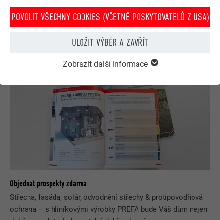
a rekonstrukcí. Zde se můžete seznámit se všemi výhodami.
POVOLIT VŠECHNY COOKIES (VČETNĚ POSKYTOVATELŮ Z USA)
OBJEVUJTE VÝHODY
ULOŽIT VÝBĚR A ZAVŘÍT
Zobrazit další informace
Objednat prospekty zdarma
Střecha, fasáda, solár, odvodnění střechy & protipovodňová
ochrana – s hliníkovými výrobky PREFA bude Váš dům nejen