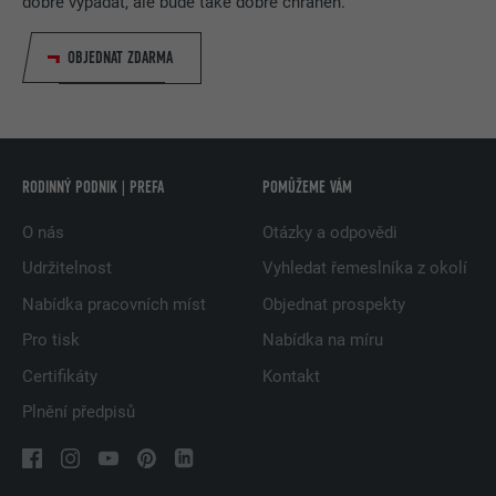
dobře vypadat, ale bude také dobře chráněn.
OBJEDNAT ZDARMA
RODINNÝ PODNIK | PREFA
POMŮŽEME VÁM
O nás
Otázky a odpovědi
Udržitelnost
Vyhledat řemeslníka z okolí
Nabídka pracovních míst
Objednat prospekty
Pro tisk
Nabídka na míru
Certifikáty
Kontakt
Plnění předpisů