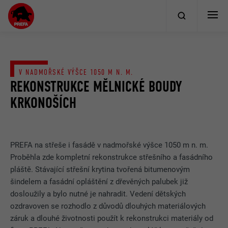
V NADMOŘSKÉ VÝŠCE 1050 M N. M.
REKONSTRUKCE MĚLNICKÉ BOUDY
KRKONOŠÍCH
PREFA na střeše i fasádě v nadmořské výšce 1050 m n. m.
Proběhla zde kompletní rekonstrukce střešního a fasádního
pláště. Stávající střešní krytina tvořená bitumenovým
šindelem a fasádní opláštění z dřevěných palubek již
dosloužily a bylo nutné je nahradit. Vedení dětských
ozdravoven se rozhodlo z důvodů dlouhých materiálových
záruk a dlouhé životnosti použít k rekonstrukci materiály od