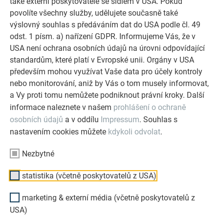
také externí poskytovatelé se sídlem v USA. Pokud
Prohlédněte si nejrůznější ukázky objektů v referenční galerii
povolíte všechny služby, udělujete současně také
PREFA.
výslovný souhlas s předáváním dat do USA podle čl. 49
odst. 1 písm. a) nařízení GDPR. Informujeme Vás, že v
KE GALERII
USA není ochrana osobních údajů na úrovni odpovídající
standardům, které platí v Evropské unii. Orgány v USA
především mohou využívat Vaše data pro účely kontroly
nebo monitorování, aniž by Vás o tom musely informovat,
a Vy proti tomu nemůžete podniknout právní kroky. Další
informace naleznete v našem
prohlášení o ochraně
osobních údajů
a v oddílu
Impressum
. Souhlas s
nastavením cookies můžete
kdykoli odvolat
.
Nezbytné
statistika (včetně poskytovatelů z USA)
Ekologicky šetrné, mnohostranné, s dlouhou životností
marketing & externí média (včetně poskytovatelů z
USA)
Hliník je optimální materiál pro investory staveb