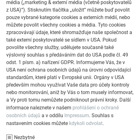
média („marketing & externí média (včetně poskytovatelů
z USA)“). Stisknutím tlačítka „uložit“ můžete buď povolit
pouze vybrané kategorie cookies a externích médií, nebo
můžete povolit všechny cookies a média. Tyto cookies
zpracovávají údaje, které shromažďuje naše společnost a
také externí poskytovatelé se sídlem v USA. Pokud
povolíte všechny služby, udělujete současně také
výslovný souhlas s předáváním dat do USA podle čl. 49
PREFA sortiment
odst. 1 písm. a) nařízení GDPR. Informujeme Vás, že v
Přesvědčte se o všestranné nabídce PREFA a objevte ten
USA není ochrana osobních údajů na úrovni odpovídající
správný produkt pro Vaši střechu a fasádu. Ideální pro
standardům, které platí v Evropské unii. Orgány v USA
novostavby i rekonstrukce!
především mohou využívat Vaše data pro účely kontroly
nebo monitorování, aniž by Vás o tom musely informovat,
NYNÍ OBJEVIT SORTIMENT
a Vy proti tomu nemůžete podniknout právní kroky. Další
informace naleznete v našem
prohlášení o ochraně
osobních údajů
a v oddílu
Impressum
. Souhlas s
nastavením cookies můžete
kdykoli odvolat
.
Nezbytné