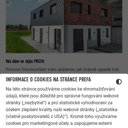
Váš dům ve stylu PREFA
Pomocí fotomontáže Vám ukážeme, jak krásně vypadá Váš
dům se střechou nebo fasádou PREFA.
INFORMACE O COOKIES NA STRÁNCE PREFA
Na této stránce používáme cookies ke shromažďování
K FOTOSERVISU
údajů, které jsou důležité pro správné fungování webové
stránky („nezbytné“) a pro statistické vyhodnocení za
účelem zlepšení kvality naší webové stránky („statistika
(včetně poskytovatelů z USA)“). Kromě toho využíváme
cookies pro marketingové účely a zapojujeme externí