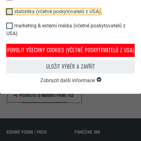
statistika (včetně poskytovatelů z USA)
marketing & externí média (včetně poskytovatelů z
USA)
POVOLIT VŠECHNY COOKIES (VČETNĚ POSKYTOVATELŮ Z USA)
Nabídka řemeslníka z Vašeho regionu speciálně pro Vás
V několika málo krocích si můžete z pohodlí domova
ULOŽIT VÝBĚR A ZAVŘÍT
vyžádat nabídku PREFA pokrývačů nebo klempířů z Vašeho
okolí.
Zobrazit další informace
VYŽÁDEJTE SI NABÍDKU PRÁVĚ TEĎ
RODINNÝ PODNIK | PREFA
POMŮŽEME VÁM