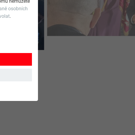
 tomu nemůžete
raně osobních
volat
.