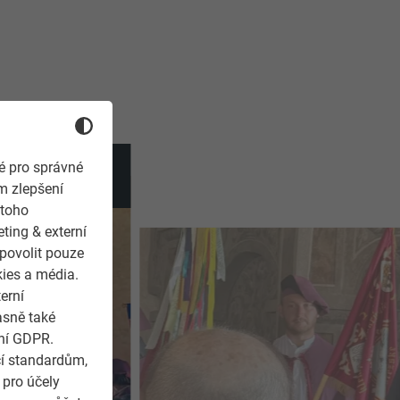
é pro správné
m zlepšení
 toho
ting & externí
 povolit pouze
kies a média.
erní
asně také
ení GDPR.
cí standardům,
 pro účely