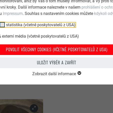
monitorování, aniž by Vás o tom musely informovat, a Vy proti
vní kroky. Další informace naleznete v našem
prohlášení o och
lu
Impressum
. Souhlas s nastavením cookies můžete
kdykoli od
statistika (včetně poskytovatelů z USA)
 externí média (včetně poskytovatelů z USA)
POVOLIT VŠECHNY COOKIES (VČETNĚ POSKYTOVATELŮ Z USA)
ULOŽIT VÝBĚR A ZAVŘÍT
Zobrazit další informace