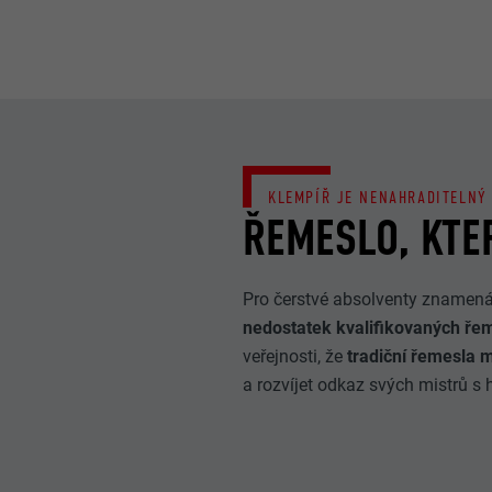
KLEMPÍŘ JE NENAHRADITELNÝ
ŘEMESLO, KTE
Pro čerstvé absolventy znamená c
nedostatek kvalifikovaných ře
veřejnosti, že
tradiční řemesla 
a rozvíjet odkaz svých mistrů s h