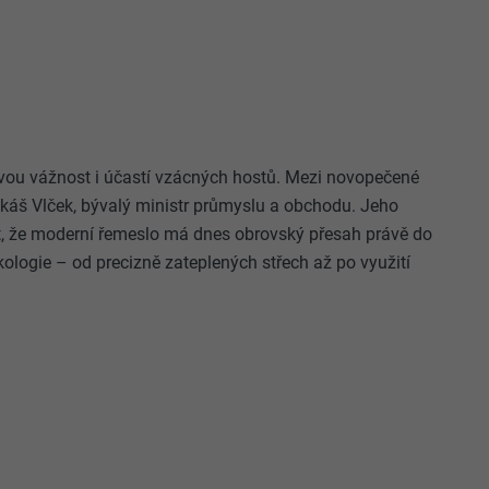
 svou vážnost i účastí vzácných hostů. Mezi novopečené
Lukáš Vlček, bývalý ministr průmyslu a obchodu. Jeho
t, že moderní řemeslo má dnes obrovský přesah právě do
kologie – od precizně zateplených střech až po využití