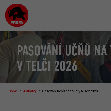
PASOVÁNÍ UČŇŮ NA
V TELČI 2026
Home
Aktuality
Pasování učňů na tovaryše Telč 2026