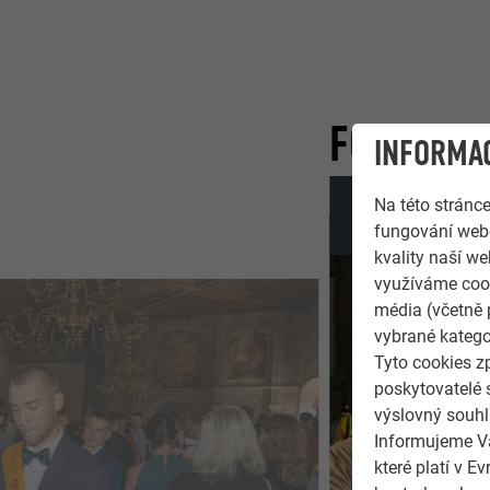
FOTOGALE
INFORMAC
Na této stránc
fungování webo
kvality naší we
využíváme cook
média (včetně 
vybrané katego
Tyto cookies z
poskytovatelé 
výslovný souhl
Informujeme Vá
které platí v 