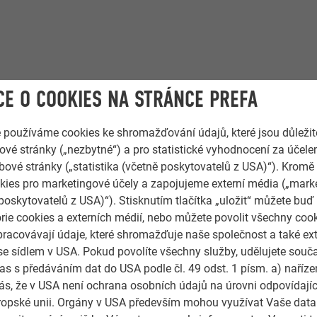
RIE
E O COOKIES NA STRÁNCE PREFA
e používáme cookies ke shromažďování údajů, které jsou důležit
vé stránky („nezbytné“) a pro statistické vyhodnocení za účele
bové stránky („statistika (včetně poskytovatelů z USA)“). Kromě
ies pro marketingové účely a zapojujeme externí média („marke
poskytovatelů z USA)“). Stisknutím tlačítka „uložit“ můžete buď
rie cookies a externích médií, nebo můžete povolit všechny coo
pracovávají údaje, které shromažďuje naše společnost a také ext
se sídlem v USA. Pokud povolíte všechny služby, udělujete souč
as s předáváním dat do USA podle čl. 49 odst. 1 písm. a) naříz
s, že v USA není ochrana osobních údajů na úrovni odpovídají
Evropské unii. Orgány v USA především mohou využívat Vaše data