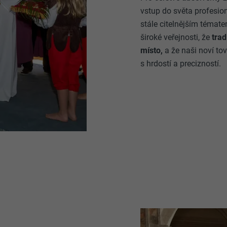
vstup do světa profesion
stále citelnějším témate
široké veřejnosti, že
trad
místo,
a že naši noví tov
s hrdostí a precizností.