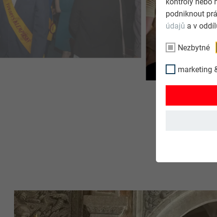
kontroly nebo 
podniknout prá
údajů
a v oddí
Nezbytné
marketing &