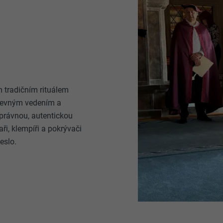
 tradičním rituálem
 pevným vedením a
právnou, autentickou
ři, klempíři a pokrývači
meslo.