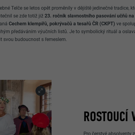
ebné Telče se letos opět proměnily v dějiště jedinečné tradice, kt
ečnil se zde totiž již
23. ročník slavnostního pasování učňů na
ádaná
Cechem klempířů, pokrývačů a tesařů ČR (CKPT)
ve spolu
uhým předáváním výučních listů. Je to symbolický rituál a oslav
ojit svou budoucnost s řemeslem.
ROSTOUCÍ 
Pro čerstvé absolventy z