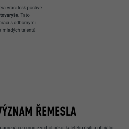
erá vrací lesk poctivé
 tovaryše
. Tato
práci s odbornými
a mladých talentů,
VÝZNAM ŘEMESLA
namená ceremonie vrchol několikaletého úsilí a oficiální