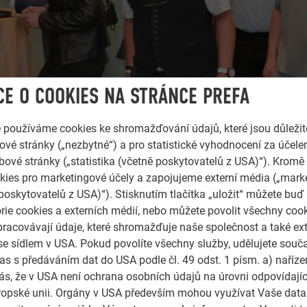
E O COOKIES NA STRÁNCE PREFA
e používáme cookies ke shromažďování údajů, které jsou důležit
vé stránky („nezbytné“) a pro statistické vyhodnocení za účele
bové stránky („statistika (včetně poskytovatelů z USA)“). Kromě
ies pro marketingové účely a zapojujeme externí média („marke
poskytovatelů z USA)“). Stisknutím tlačítka „uložit“ můžete buď
rie cookies a externích médií, nebo můžete povolit všechny coo
pracovávají údaje, které shromažďuje naše společnost a také ext
se sídlem v USA. Pokud povolíte všechny služby, udělujete souč
as s předáváním dat do USA podle čl. 49 odst. 1 písm. a) naříz
s, že v USA není ochrana osobních údajů na úrovni odpovídají
Evropské unii. Orgány v USA především mohou využívat Vaše data