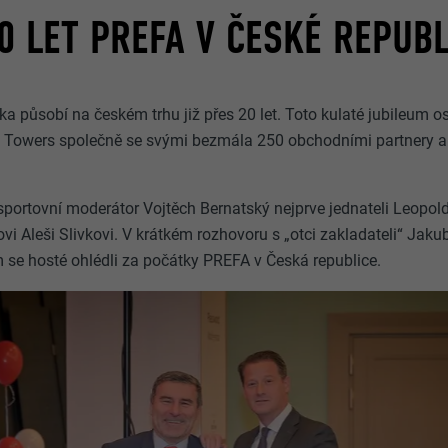
0 LET PREFA V ČESKÉ REPUBL
a působí na českém trhu již přes 20 let. Toto kulaté jubileum o
 Towers společně se svými bezmála 250 obchodními partnery a
sportovní moderátor Vojtěch Bernatský nejprve jednateli Leopo
ovi Aleši Slivkovi. V krátkém rozhovoru s „otci zakladateli“ J
se hosté ohlédli za počátky PREFA v Česká republice.