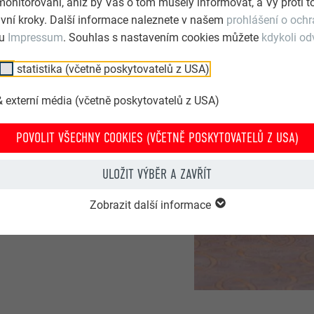
monitorování, aniž by Vás o tom musely informovat, a Vy proti
vní kroky. Další informace naleznete v našem
prohlášení o och
YMBOLIKA
lu
Impressum
. Souhlas s nastavením cookies můžete
kdykoli od
statistika (včetně poskytovatelů z USA)
 externí média (včetně poskytovatelů z USA)
u moderátora Vojtěcha
ále. Ukázali tak všem
POVOLIT VŠECHNY COOKIES (VČETNĚ POSKYTOVATELŮ Z USA)
té předal Aleši Slivkovi
nebyl ponechán náhodě,
ULOŽIT VÝBĚR A ZAVŘÍT
Zobrazit další informace
y, ve
tvaru srdce
- mít