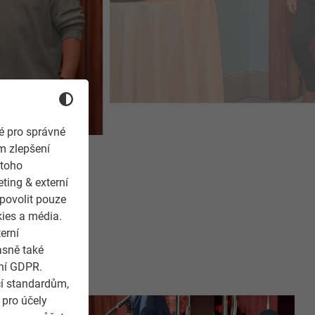
é pro správné
m zlepšení
 toho
ting & externí
 povolit pouze
kies a média.
erní
asně také
ení GDPR.
cí standardům,
 pro účely