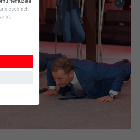
 tomu nemůžete
raně osobních
volat
.