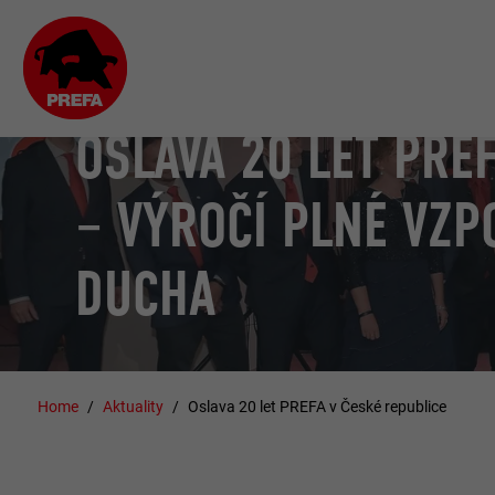
OSLAVA 20 LET PRE
– VÝROČÍ PLNÉ VZ
DUCHA
Home
Aktuality
Oslava 20 let PREFA v České republice