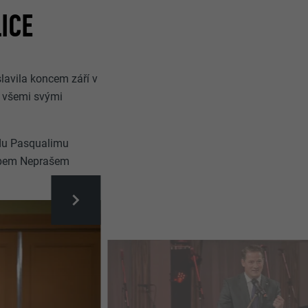
ICE
slavila koncem září v
 všemi svými
ldu Pasqualimu
akubem Neprašem