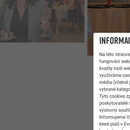
INFORMAC
Na této stránc
fungování webo
kvality naší we
využíváme cook
média (včetně 
vybrané katego
Tyto cookies z
poskytovatelé 
výslovný souhl
Informujeme Vá
které platí v 