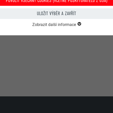
POVOLIT VŠECHNY COOKIES (VČETNĚ POSKYTOVATELŮ Z USA)
ULOŽIT VÝBĚR A ZAVŘÍT
 firem, kteří se chtějí seznámit s maloformátovými krytinami 
Zobrazit další informace
r na to, aby školení „základ“ termínově předcházelo školení „p