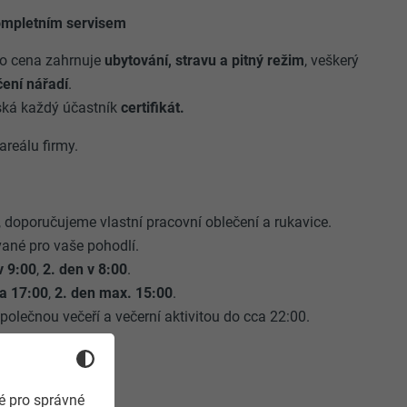
ompletním servisem
ho cena zahrnuje
ubytování, stravu a pitný režim
, veškerý
čení nářadí
.
ská každý účastník
certifikát.
areálu firmy.
 doporučujeme vlastní pracovní oblečení a rukavice.
vané pro vaše pohodlí.
v 9:00
,
2. den v 8:00
.
ca 17:00
,
2. den max. 15:00
.
olečnou večeří a večerní aktivitou do cca 22:00.
é pro správné