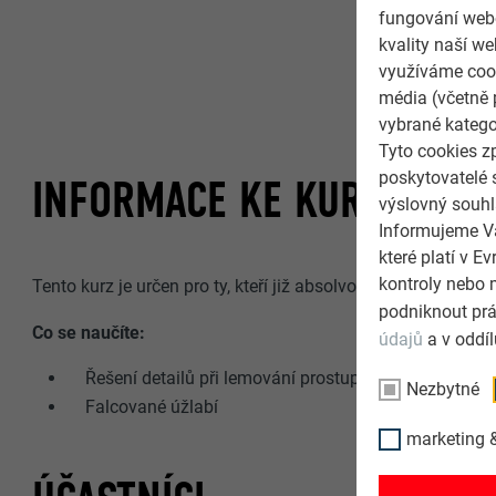
fungování webo
kvality naší we
využíváme cook
média (včetně 
vybrané katego
Tyto cookies z
poskytovatelé 
INFORMACE KE KURZU
výslovný souhl
Informujeme Vá
které platí v 
kontroly nebo 
Tento kurz je určen pro ty, kteří již absolvovali
„PREFALZ zá
podniknout prá
Co se naučíte:
údajů
a v oddí
Řešení detailů při lemování prostupů střešní plochou
Nezbytné
Falcované úžlabí
marketing &