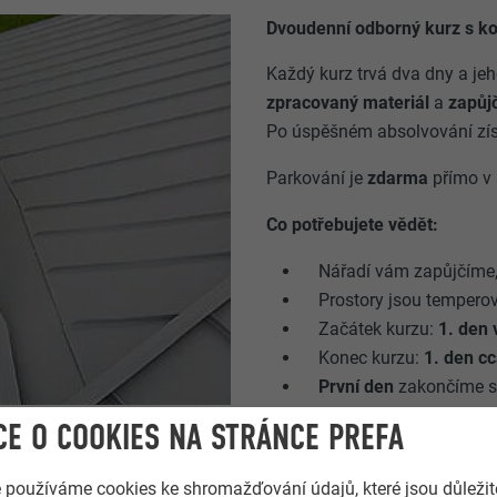
Dvoudenní odborný kurz s k
Každý kurz trvá dva dny a je
zpracovaný materiál
a
zapůj
Po úspěšném absolvování zí
Parkování je
zdarma
přímo v 
Co potřebujete vědět:
Nářadí vám zapůjčíme,
Prostory jsou tempero
Začátek kurzu:
1. den 
Konec kurzu:
1. den c
První den
zakončíme sp
E O COOKIES NA STRÁNCE PREFA
Cena:
e používáme cookies ke shromažďování údajů, které jsou důležit