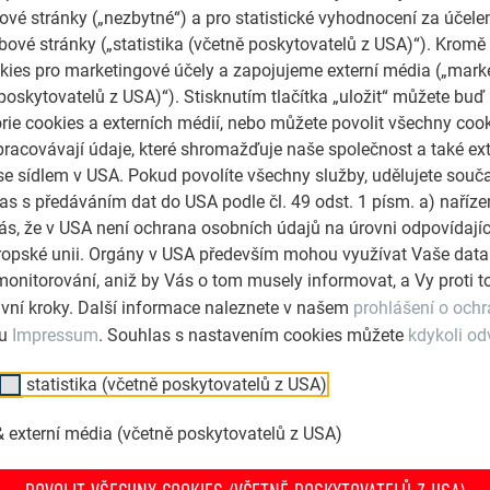
vé stránky („nezbytné“) a pro statistické vyhodnocení za účele
7.000,00
CZK
bové stránky („statistika (včetně poskytovatelů z USA)“). Kromě
ies pro marketingové účely a zapojujeme externí média („marke
(cena bez DPH)
poskytovatelů z USA)“). Stisknutím tlačítka „uložit“ můžete buď
rie cookies a externích médií, nebo můžete povolit všechny coo
pracovávají údaje, které shromažďuje naše společnost a také ext
se sídlem v USA. Pokud povolíte všechny služby, udělujete souč
as s předáváním dat do USA podle čl. 49 odst. 1 písm. a) naříz
s, že v USA není ochrana osobních údajů na úrovni odpovídají
Evropské unii. Orgány v USA především mohou využívat Vaše data
monitorování, aniž by Vás o tom musely informovat, a Vy proti
klad“
nebo mají zkušenosti s pokládkou svitkových plechů.
vní kroky. Další informace naleznete v našem
prohlášení o och
lu
Impressum
. Souhlas s nastavením cookies můžete
kdykoli od
 (komín, střešní okno, kruhový prostup)
statistika (včetně poskytovatelů z USA)
 externí média (včetně poskytovatelů z USA)