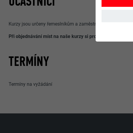
ÚČASTNÍCI
Kurzy jsou určeny řemeslníkům a zaměstnancům realizačních
Při objednávání míst na naše kurzy si prosím dávejte pozo
TERMÍNY
Termíny na vyžádání