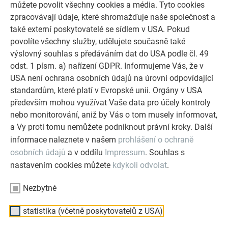
můžete povolit všechny cookies a média. Tyto cookies
jaké reklamní materiály chcete používat. Zvyšte svůj obrat.
zpracovávají údaje, které shromažďuje naše společnost a
také externí poskytovatelé se sídlem v USA. Pokud
Naše image je ve znamení býka a těží z toho. Využijte
povolíte všechny služby, udělujete současně také
vysokou úroveň povědomí o značce PREFA pro svůj podnik.
výslovný souhlas s předáváním dat do USA podle čl. 49
Díky PREFA jako partnerovi je Vaše nabídka silná a Vy jste
odst. 1 písm. a) nařízení GDPR. Informujeme Vás, že v
součástí nejznámější značky střechy.
USA není ochrana osobních údajů na úrovni odpovídající
Zajímáte se o společné reklamní aktivity s námi?
standardům, které platí v Evropské unii. Orgány v USA
Kontaktujte svého
odborného poradce PREFA
.
především mohou využívat Vaše data pro účely kontroly
nebo monitorování, aniž by Vás o tom musely informovat,
a Vy proti tomu nemůžete podniknout právní kroky. Další
informace naleznete v našem
prohlášení o ochraně
RODINNÝ PODNIK | PREFA
POMŮŽEME VÁM
osobních údajů
a v oddílu
Impressum
. Souhlas s
O nás
Otázky a odpovědi
nastavením cookies můžete
kdykoli odvolat
.
Udržitelnost
Vyhledat řemeslníka z okolí
Nezbytné
Nabídka pracovních míst
Objednat prospekty
statistika (včetně poskytovatelů z USA)
Pro tisk
Nabídka na míru