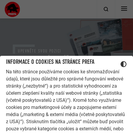
UPEVNĚTE SVOU POZICI
PARTNERSKÝ BALÍČEK PREFA
INFORMACE O COOKIES NA STRÁNCE PREFA
Na této stránce používáme cookies ke shromažďování
údajů, které jsou důležité pro správné fungování webové
Home
Pro realizační firmy
Propagační materiály, logo, vzorová objednávka
stránky („nezbytné“) a pro statistické vyhodnocení za
Partnerský balíček PREFA
účelem zlepšení kvality naší webové stránky („statistika
(včetně poskytovatelů z USA)“). Kromě toho využíváme
cookies pro marketingové účely a zapojujeme externí
Abyste byli silnější, nabízíme Vám velký výběr reklamních
média („marketing & externí média (včetně poskytovatelů
materiálů, které můžete pro svůj podnik objednat a používat.
z USA)“). Stisknutím tlačítka „uložit“ můžete buď povolit
Vlajky, světelná loga, transparenty, prospekty, reklamní
pouze vybrané kategorie cookies a externích médií, nebo
předměty atd. – určete si podle svých potřeb a možností,