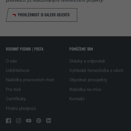
přesvědčit již realizovanými referenčními projekty!
PROHLÉDNOUT SI GALERII OBJEKTŮ
RODINNÝ PODNIK | PREFA
POMŮŽEME VÁM
O nás
Otázky a odpovědi
Udržitelnost
Vyhledat řemeslníka z okolí
Nabídka pracovních míst
Objednat prospekty
Pro tisk
Nabídka na míru
Certifikáty
Kontakt
Plnění předpisů