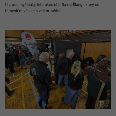
U zrodu myšlenky této akce stál
David Štangl
, který se
řemeslům věnuje s velkou vášní.