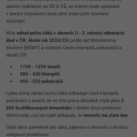
dalším vzděláním na SŠ či VŠ, se kterým bude uplatnění
v dnešní turbulentní době plné změn jistě mnohem
složitější.
Níže
odhad počtu žáků v oborech (1.-3. ročních odborných
škol v ČR, školní rok 2024/25)
podle dat Ministerstva
školství (MŠMT) a statistik Cechu klempířů, pokrývačů a
tesařů ČR:
1150 - 1250 tesařů
380 - 430 klempířů
450 - 520 pokrývačů
I přes mírný nárůst počtu žáků odhaduje Cech klempířů,
pokrývačů a tesařů, že na trhu práce aktuálně chybí přes
3
000 kvalifikovaných řemeslníků
v těchto třech profesích
dohromady, což jen opět dokazuje, že
řemeslo má zlaté dno
.
Další akce zaměřené pro žáky, zájemce o řemeslo a širokou
veřejnost proběhnou: