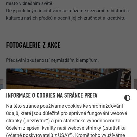
místo v dnešním světě.
Díky podobným iniciativám se můžeme seznámit s historií a
kulturou našich předků a ocenit jejich zručnost a kreativitu.
FOTOGALERIE Z AKCE
Předávání zkušeností nejmladším klempířům.
INFORMACE O COOKIES NA STRÁNCE PREFA
Na této stránce používáme cookies ke shromažďování
údajů, které jsou důležité pro správné fungování webové
stránky („nezbytné“) a pro statistické vyhodnocení za
účelem zlepšení kvality naší webové stránky („statistika
(včetně poskytovatelů z USA)“). Kromě toho využíváme