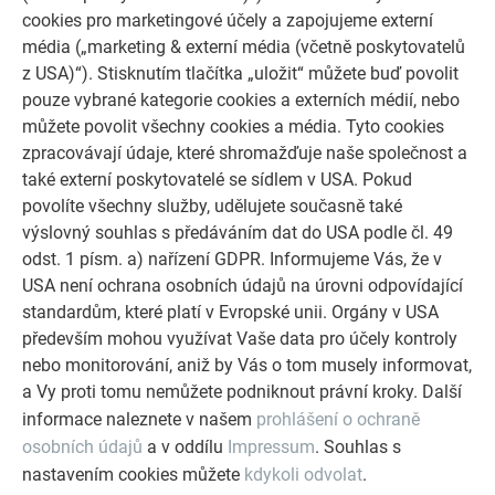
cookies pro marketingové účely a zapojujeme externí
média („marketing & externí média (včetně poskytovatelů
z USA)“). Stisknutím tlačítka „uložit“ můžete buď povolit
pouze vybrané kategorie cookies a externích médií, nebo
můžete povolit všechny cookies a média. Tyto cookies
zpracovávají údaje, které shromažďuje naše společnost a
také externí poskytovatelé se sídlem v USA. Pokud
povolíte všechny služby, udělujete současně také
výslovný souhlas s předáváním dat do USA podle čl. 49
odst. 1 písm. a) nařízení GDPR. Informujeme Vás, že v
USA není ochrana osobních údajů na úrovni odpovídající
standardům, které platí v Evropské unii. Orgány v USA
především mohou využívat Vaše data pro účely kontroly
nebo monitorování, aniž by Vás o tom musely informovat,
a Vy proti tomu nemůžete podniknout právní kroky. Další
informace naleznete v našem
prohlášení o ochraně
osobních údajů
a v oddílu
Impressum
. Souhlas s
nastavením cookies můžete
kdykoli odvolat
.