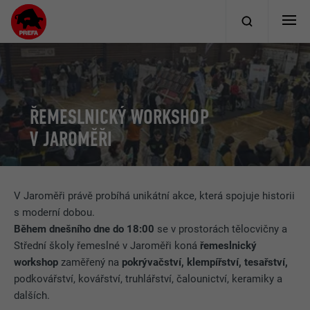
ŘEMESLNICKÝ WORKSHOP
V JAROMĚŘI
V Jaroměři právě probíhá unikátní akce, která spojuje historii
s moderní dobou.
Během dnešního dne
do 18:00
se v prostorách tělocvičny a
Střední školy řemeslné v Jaroměři koná
řemeslnický
workshop
zaměřený na
pokrývačství, klempířství, tesařství,
podkovářství, kovářství, truhlářství, čalounictví, keramiky a
dalších.