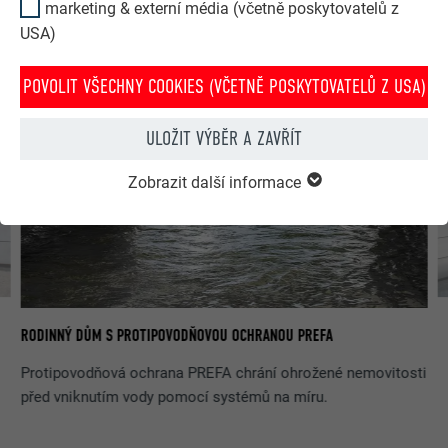
INSPIRUJTE SE JIŽ REALIZOVANÝMI PROJEKTY
marketing & externí média (včetně poskytovatelů z
USA)
PREFA
POVOLIT VŠECHNY COOKIES (VČETNĚ POSKYTOVATELŮ Z USA)
ULOŽIT VÝBĚR A ZAVŘÍT
Zobrazit další informace
MO
RODINNÝ DŮM S PROTIPOVODŇOVOU OCHRANOU PREFA
Protipovodňová ochrana PREFA chrání ohrožené nemovitosti
před vniknutím vody pomocí systémů na míru.