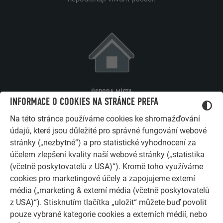
ÚSPORA MÍSTA
INFORMACE O COOKIES NA STRÁNCE PREFA
Protipovodňová ochrana dokonale zapadá do hliníkových
Na této stránce používáme cookies ke shromažďování
nástěnných držáků PREFA. Nenápadné a prostorově úsporné
údajů, které jsou důležité pro správné fungování webové
uložení v bezprostřední blízkosti místa použití umožňuje
stránky („nezbytné“) a pro statistické vyhodnocení za
rychlou a snadnou instalaci v případě nouze.
účelem zlepšení kvality naší webové stránky („statistika
(včetně poskytovatelů z USA)“). Kromě toho využíváme
cookies pro marketingové účely a zapojujeme externí
média („marketing & externí média (včetně poskytovatelů
z USA)“). Stisknutím tlačítka „uložit“ můžete buď povolit
pouze vybrané kategorie cookies a externích médií, nebo