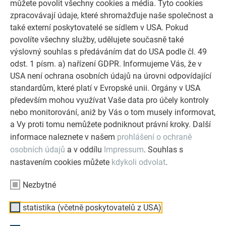
můžete povolit všechny cookies a média. Tyto cookies
zpracovávají údaje, které shromažďuje naše společnost a
DESIGN NA MÍRU
také externí poskytovatelé se sídlem v USA. Pokud
Kompletní protipovodňový systém PREFA je přizpůsoben
povolíte všechny služby, udělujete současně také
vašim požadavkům a v případě potřeby jej lze rozšířit na
výslovný souhlas s předáváním dat do USA podle čl. 49
výšku i na délku. Jednotlivé komponenty lze také barevně
odst. 1 písm. a) nařízení GDPR. Informujeme Vás, že v
sladit s vaší fasádou.
USA není ochrana osobních údajů na úrovni odpovídající
standardům, které platí v Evropské unii. Orgány v USA
především mohou využívat Vaše data pro účely kontroly
nebo monitorování, aniž by Vás o tom musely informovat,
a Vy proti tomu nemůžete podniknout právní kroky. Další
informace naleznete v našem
prohlášení o ochraně
Výhody protipovodňové ochrany jsou zřejmé.
osobních údajů
a v oddílu
Impressum
. Souhlas s
Nechte se inspirovat společností PREFA!
nastavením cookies můžete
kdykoli odvolat
.
MONTÁŽNÍ FIRMA VE VAŠEM OKOLÍ
Nezbytné
statistika (včetně poskytovatelů z USA)